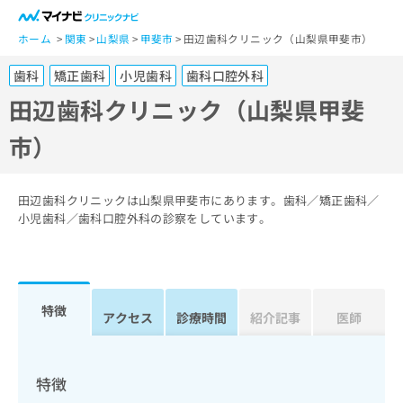
一
般
ホーム
関東
山梨県
甲斐市
田辺歯科クリニック（山梨県甲斐市）
ユ
歯科
矯正歯科
小児歯科
歯科口腔外科
ー
ザ
田辺歯科クリニック（山梨県甲斐
ー
市）
の
方
は
こ
田辺歯科クリニックは山梨県甲斐市にあります。歯科／矯正歯科／
ち
小児歯科／歯科口腔外科の診察をしています。
ら
医
マ
療
イ
特徴
関
アクセス
診療時間
紹介記事
医師
ナ
係
ビ
者
ク
の
リ
特徴
方
ニ