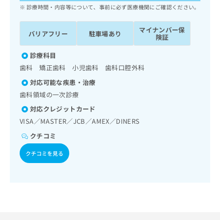
ッ
は
診療時間・内容等について、事前に必ず医療機関にご確認ください。
ク
こ
ナ
ち
マイナンバー保
バリアフリー
駐車場あり
ビ
険証
ら
に
関
診療科目
広
す
広
歯科 矯正歯科 小児歯科 歯科口腔外科
告
る
告
代
対応可能な疾患・治療
お
出
理
問
歯科領域の一次診療
稿
店
い
の
対応クレジットカード
合
の
お
VISA／MASTER／JCB／AMEX／DINERS
わ
方
問
せ
い
は
クチコミ
は
合
こ
こ
クチコミを見る
わ
ち
ち
せ
ら
ら
は
こ
こち
ち
広
らは
広
ら
告
マイ
告
出
ナビ