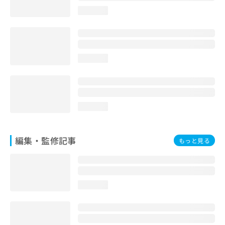
お
loading...
問
い
合
わ
せ
loading...
は
こ
ち
ら
loading...
編集・監修記事
もっと見る
loading...