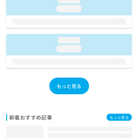
loading...
ご了
ら
み
承く
loading...
は
ださ
こ
無
い。
ち
料
ら
情
報
loading...
拡
掲
充
載
loading...
の
情
お
報
申
の
し
修
込
正
み
は
もっと見る
は
こ
こ
ち
ち
ら
ら
新着おすすめ記事
そ
もっと見る
の
他
の