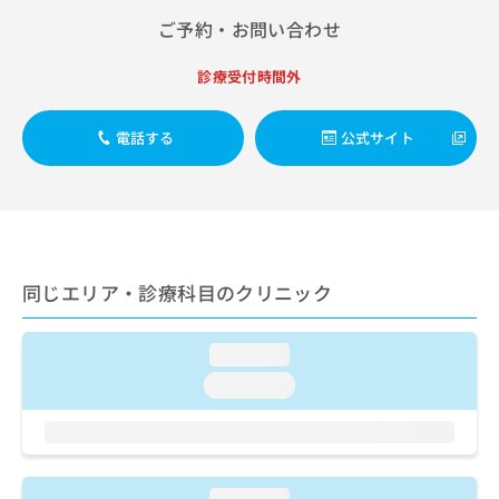
出
稿
クリ
資
ご予約・お問い合わせ
稿
ニッ
の
料
クナ
の
お
の
ビサ
お
問
診療受付時間外
ご
イト
問
い
請
への
い
合
お問
求
電話する
公式サイト
合
合せ
わ
は
フォ
わ
せ
こ
ーム
せ
は
ち
とな
は
こ
ら
りま
こ
ち
す。
ち
ら
クリ
無
ら
ニッ
料
同じエリア・診療科目のクリニック
クの
資
情
予
料
報
約・
の
症状
拡
loading...
のご
ご
充
loading...
相談
請
の
など
求
お
はで
は
申
きま
こ
せん
し
ので
ち
込