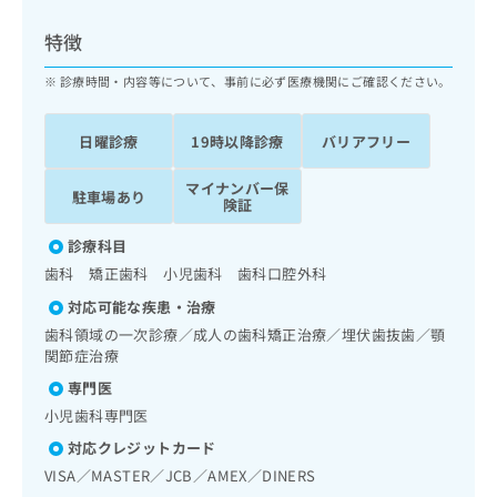
ッ
は
ク
こ
特徴
ナ
ち
ビ
診療時間・内容等について、事前に必ず医療機関にご確認ください。
ら
に
関
広
日曜診療
19時以降診療
バリアフリー
す
広
告
る
告
代
マイナンバー保
お
出
駐車場あり
険証
理
問
稿
店
い
の
診療科目
合
の
お
歯科 矯正歯科 小児歯科 歯科口腔外科
わ
方
問
せ
い
は
対応可能な疾患・治療
は
合
こ
歯科領域の一次診療／成人の歯科矯正治療／埋伏歯抜歯／顎
こ
わ
ち
関節症治療
ち
せ
ら
専門医
ら
は
こ
小児歯科専門医
こち
ち
広
対応クレジットカード
らは
広
ら
告
マイ
VISA／MASTER／JCB／AMEX／DINERS
告
出
ナビ