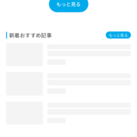
もっと見る
お
問
い
合
わ
新着おすすめ記事
せ
もっと見る
は
こ
ち
ら
loading...
loading...
loading...