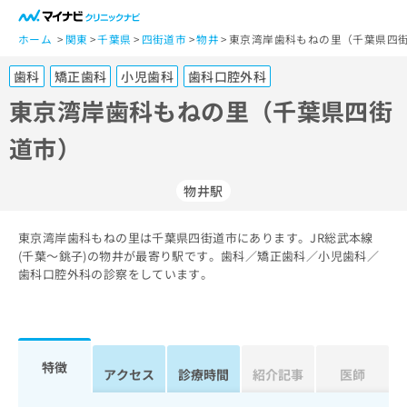
一
般
ホーム
関東
千葉県
四街道市
物井
東京湾岸歯科もねの里（千葉県四街
ユ
歯科
矯正歯科
小児歯科
歯科口腔外科
ー
ザ
東京湾岸歯科もねの里（千葉県四街
ー
道市）
の
方
は
物井駅
こ
ち
東京湾岸歯科もねの里は千葉県四街道市にあります。JR総武本線
ら
(千葉～銚子)の物井が最寄り駅です。歯科／矯正歯科／小児歯科／
歯科口腔外科の診察をしています。
医
マ
療
イ
関
ナ
係
ビ
者
ク
特徴
アクセス
診療時間
紹介記事
医師
の
リ
方
ニ