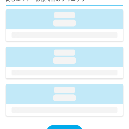
ご了
ら
み
承く
は
ださ
こ
loading...
無
い。
ち
料
loading...
ら
情
報
拡
掲
充
載
の
情
loading...
お
報
loading...
申
の
し
修
込
正
み
は
は
こ
loading...
こ
ち
ち
ら
loading...
ら
そ
の
他
の