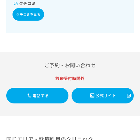
出
稿
クリ
クチコミ
資
稿
ニッ
の
料
クナ
の
クチコミを見る
お
の
ビサ
お
問
ご
イト
問
い
請
への
い
合
お問
求
合
合せ
わ
は
フォ
わ
せ
こ
ーム
せ
は
ち
とな
は
こ
ら
りま
こ
ご予約・お問い合わせ
ち
す。
ち
ら
クリ
無
ら
ニッ
診療受付時間外
料
クの
資
情
予
料
報
約・
電話する
公式サイト
の
症状
拡
のご
ご
充
相談
請
の
など
求
お
はで
は
申
きま
こ
せん
し
ので
ち
込
同じエリア・診療科目のクリニック