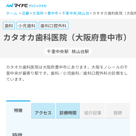
一
般
ホーム
近畿
大阪府
豊中市
千里中央
,
桃山台
カタオカ歯科医院（大阪
ユ
歯科
小児歯科
歯科口腔外科
ー
ザ
カタオカ歯科医院（大阪府豊中市）
ー
の
千里中央駅
桃山台駅
方
は
こ
カタオカ歯科医院は大阪府豊中市にあります。大阪モノレールの千
里中央が最寄り駅です。歯科／小児歯科／歯科口腔外科の診察をし
ち
ています。
ら
医
マ
療
イ
関
ナ
特徴
アクセス
診療時間
紹介記事
医師
係
ビ
者
ク
の
リ
方
ニ
特徴