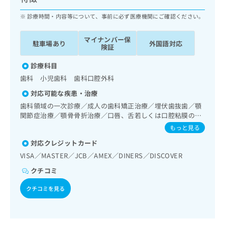
ッ
は
ク
診療時間・内容等について、事前に必ず医療機関にご確認ください。
こ
ナ
ち
ビ
ら
マイナンバー保
駐車場あり
外国語対応
に
険証
関
広
す
診療科目
広
告
る
告
歯科 小児歯科 歯科口腔外科
代
お
出
対応可能な疾患・治療
理
問
稿
店
い
歯科領域の一次診療／成人の歯科矯正治療／埋伏歯抜歯／顎
の
関節症治療／顎骨骨折治療／口唇、舌若しくは口腔粘膜の炎
合
の
お
症、外傷又は腫瘍の治療／口腔領域の腫瘍の治療
わ
方
問
もっと見る
せ
い
は
対応クレジットカード
は
合
こ
VISA／MASTER／JCB／AMEX／DINERS／DISCOVER
こ
わ
ち
ち
せ
クチコミ
ら
ら
は
こ
クチコミを見る
こち
ち
広
らは
広
ら
告
マイ
告
出
ナビ