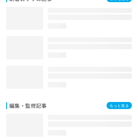
お
問
い
合
loading...
わ
せ
は
こ
ち
loading...
ら
loading...
編集・監修記事
もっと見る
loading...