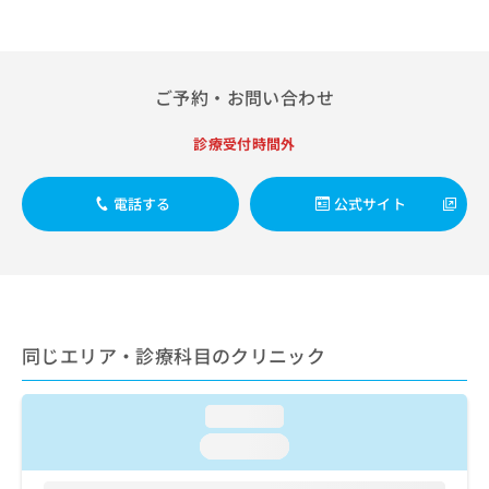
出
稿
クリ
資
稿
ニッ
の
料
クナ
の
お
の
ビサ
お
問
ご
イト
問
ご予約・お問い合わせ
い
請
への
い
合
お問
求
合
合せ
わ
は
診療受付時間外
フォ
わ
せ
こ
ーム
せ
は
ち
とな
は
電話する
公式サイト
こ
ら
りま
こ
ち
す。
ち
ら
クリ
無
ら
ニッ
料
クの
資
情
予
料
報
約・
の
症状
拡
同じエリア・診療科目のクリニック
のご
ご
充
相談
請
の
など
求
お
loading...
はで
は
申
きま
loading...
こ
せん
し
ので
ち
込