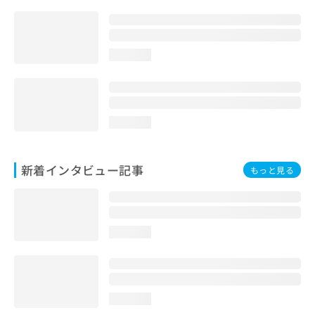
loading...
loading...
新着インタビュー記事
もっと見る
loading...
loading...