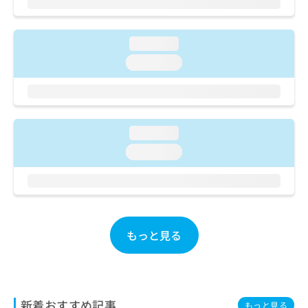
ご了
ら
み
承く
は
ださ
こ
無
い。
loading...
ち
料
ら
loading...
情
報
拡
掲
充
載
の
情
お
loading...
報
申
の
loading...
し
修
込
正
み
は
は
こ
こ
ち
ち
ら
もっと見る
ら
そ
の
他
新着おすすめ記事
の
もっと見る