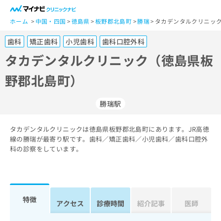
一
般
ホーム
中国・四国
徳島県
板野郡北島町
勝瑞
タカデンタルクリニック
ユ
歯科
矯正歯科
小児歯科
歯科口腔外科
ー
ザ
タカデンタルクリニック（徳島県板
ー
野郡北島町）
の
方
は
勝瑞駅
こ
ち
タカデンタルクリニックは徳島県板野郡北島町にあります。JR高徳
ら
線の勝瑞が最寄り駅です。歯科／矯正歯科／小児歯科／歯科口腔外
科の診察をしています。
医
マ
療
イ
関
ナ
係
ビ
者
ク
特徴
アクセス
診療時間
紹介記事
医師
の
リ
方
ニ