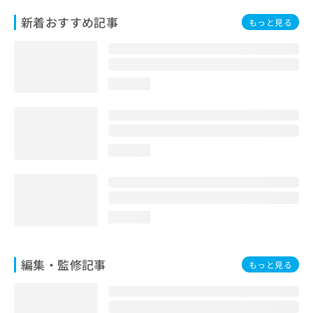
お
新着おすすめ記事
もっと見る
問
い
合
わ
せ
loading...
は
こ
ち
ら
loading...
loading...
編集・監修記事
もっと見る