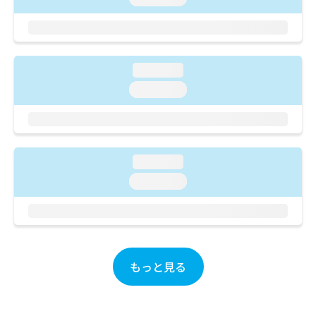
ご了
ら
み
承く
は
ださ
こ
無
い。
ち
料
ら
情
loading...
報
loading...
拡
掲
充
載
の
情
お
報
申
の
loading...
し
修
込
正
loading...
み
は
は
こ
こ
ち
ち
ら
ら
もっと見る
そ
の
他
の