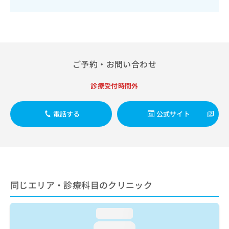
出
稿
クリ
資
稿
ニッ
の
料
クナ
の
お
の
ビサ
お
問
ご
イト
問
い
請
への
い
合
お問
求
ご予約・お問い合わせ
合
合せ
わ
は
フォ
わ
せ
こ
ーム
せ
診療受付時間外
は
ち
とな
は
こ
ら
りま
こ
ち
す。
電話する
公式サイト
ち
ら
クリ
無
ら
ニッ
料
クの
資
情
予
料
報
約・
の
症状
拡
のご
ご
充
相談
請
の
同じエリア・診療科目のクリニック
など
求
お
はで
は
申
きま
こ
せん
loading...
し
ので
ち
込
loading...