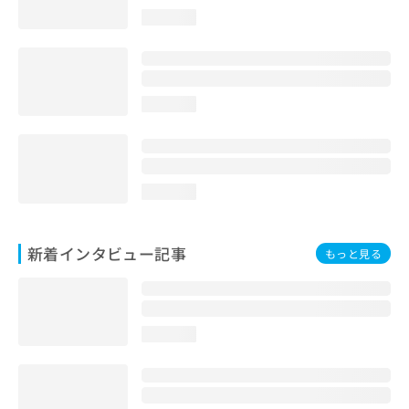
loading...
loading...
loading...
新着インタビュー記事
もっと見る
loading...