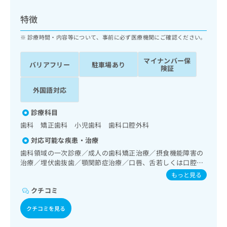
ッ
は
ク
こ
特徴
ナ
ち
ビ
診療時間・内容等について、事前に必ず医療機関にご確認ください。
ら
に
関
マイナンバー保
広
バリアフリー
駐車場あり
す
広
険証
告
る
告
代
お
出
外国語対応
理
問
稿
店
い
の
診療科目
合
の
お
歯科 矯正歯科 小児歯科 歯科口腔外科
わ
方
問
せ
い
は
対応可能な疾患・治療
は
合
こ
歯科領域の一次診療／成人の歯科矯正治療／摂食機能障害の
こ
わ
ち
治療／埋伏歯抜歯／顎関節症治療／口唇、舌若しくは口腔粘
ち
せ
膜の炎症、外傷又は腫瘍の治療
ら
もっと見る
ら
は
こ
クチコミ
こち
ち
広
らは
クチコミを見る
広
ら
告
マイ
告
出
ナビ