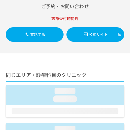
出
稿
クリ
資
ご予約・お問い合わせ
稿
ニッ
の
料
クナ
の
お
の
ビサ
診療受付時間外
お
問
ご
イト
問
い
請
への
い
合
お問
求
電話する
公式サイト
合
合せ
わ
は
フォ
わ
せ
こ
ーム
せ
は
ち
とな
は
こ
ら
りま
こ
ち
す。
ち
ら
クリ
無
ら
ニッ
同じエリア・診療科目のクリニック
料
クの
資
情
予
料
報
約・
loading...
の
症状
拡
のご
ご
充
loading...
相談
請
の
など
求
お
はで
は
申
きま
こ
せん
し
ので
ち
込
loading...