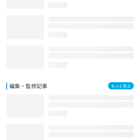
お
loading...
問
い
合
わ
loading...
せ
は
こ
ち
ら
loading...
編集・監修記事
もっと見る
loading...