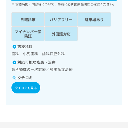
ッ
は
診療時間・内容等について、事前に必ず医療機関にご確認ください。
ク
こ
ナ
ち
日曜診療
バリアフリー
駐車場あり
ビ
ら
に
関
マイナンバー保
外国語対応
広
険証
す
広
告
る
告
診療科目
代
お
出
理
歯科 小児歯科 歯科口腔外科
問
稿
店
い
の
対応可能な疾患・治療
合
の
お
歯科領域の一次診療／顎関節症治療
わ
方
問
せ
クチコミ
い
は
は
合
こ
クチコミを見る
こ
わ
ち
ち
せ
ら
ら
は
こ
こち
ち
広
らは
広
ら
告
マイ
告
出
ナビ