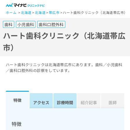
一
般
ホーム
北海道
北海道
帯広市
ハート歯科クリニック（北海道帯広市）
ユ
歯科
小児歯科
歯科口腔外科
ー
ザ
ハート歯科クリニック（北海道帯広
ー
市）
の
方
は
こ
ハート歯科クリニックは北海道帯広市にあります。歯科／小児歯科
ち
／歯科口腔外科の診察をしています。
ら
医
マ
療
イ
特徴
関
アクセス
診療時間
紹介記事
医師
ナ
係
ビ
者
ク
の
リ
特徴
方
ニ