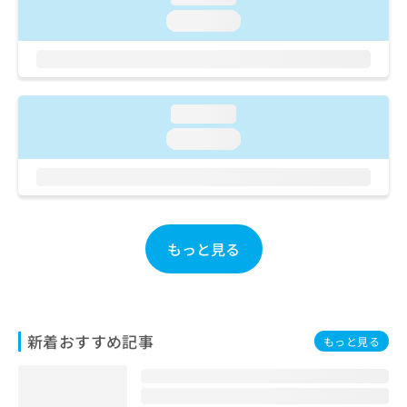
ご了
ら
み
承く
loading...
は
ださ
こ
無
い。
ち
料
ら
情
報
loading...
拡
掲
充
loading...
載
の
情
お
報
申
の
し
修
込
正
もっと見る
み
は
は
こ
こ
ち
ち
ら
ら
新着おすすめ記事
もっと見る
そ
の
他
の