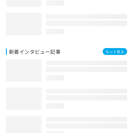
loading...
loading...
新着インタビュー記事
もっと見る
loading...
loading...