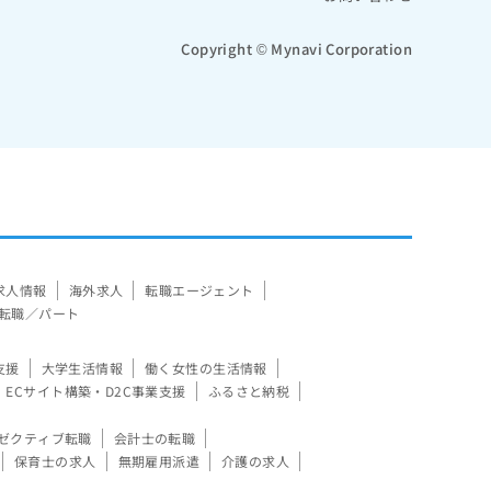
Copyright © Mynavi Corporation
求人情報
海外求人
転職エージェント
転職／パート
支援
大学生活情報
働く女性の生活情報
ECサイト構築・D2C事業支援
ふるさと納税
ゼクティブ転職
会計士の転職
保育士の求人
無期雇用派遣
介護の求人