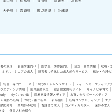
山口県
徳島県
香川県
愛媛県
高知県
大分県
宮崎県
鹿児島県
沖縄県
験者の就活
看護学生向け
医学生・研修医向け
独立・開業情報
転職・
ミドル・シニアの求人
障害者に特化した求人紹介サービス
福祉・介護の
総合・専門ニュース
10代のチャレンジサイト
ティーンマーケティング
ウエディング情報
世界遺産検定
総合農業情報サイト
マイナビ子育て
tudy
My CareerID
医療施設情報メディア
お買い物サポートメディア
ーム業界の転職
20代・第二新卒
新卒紹介
転職コンサルティング
エグ
顧問紹介
薬剤師の転職
看護師の求人
コメディカル求人
医師の求人
支援
外国人材の紹介