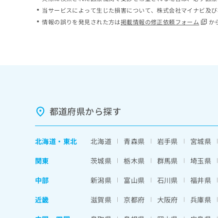
ち
み
当サービスによって生じた損害について、株式会社マイナビ及び
ら
は
情報の誤りを発見された方は
掲載情報の修正依頼フォーム
か
こ
ち
そ
ら
の
他
の
お
問
い
都道府県から探す
合
わ
せ
北海道
・
東北
北海道
青森県
岩手県
宮城県
は
こ
関東
茨城県
栃木県
群馬県
埼玉県
ち
ら
中部
新潟県
富山県
石川県
福井県
近畿
滋賀県
京都府
大阪府
兵庫県