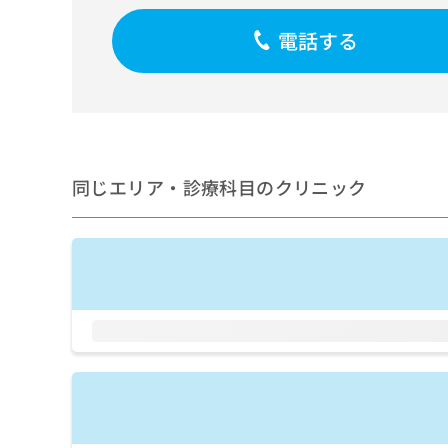
せ
こち
ち
らは
は
電話する
マイ
こ
ら
ナビ
ち
クリ
ら
ニッ
クナ
広
ビサ
広
資
イト
告
告
への
料
出
出
お問
の
稿
同じエリア・診療科目のクリニック
合せ
稿
ご
の
フォ
の
請
お
ーム
お
求
問
とな
問
りま
は
い
い
す。
こ
合
合
クリ
ち
わ
ニッ
わ
ら
せ
クの
せ
は
予
は
約・
こ
こ
無
症状
ち
ち
のご
料
ら
相談
ら
情
など
報
はで