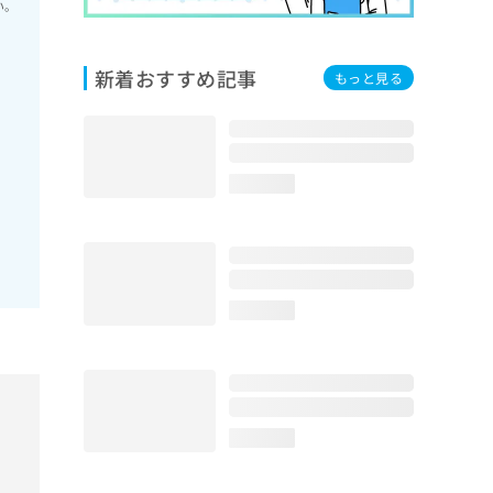
い。
新着おすすめ記事
もっと見る
loading...
loading...
loading...