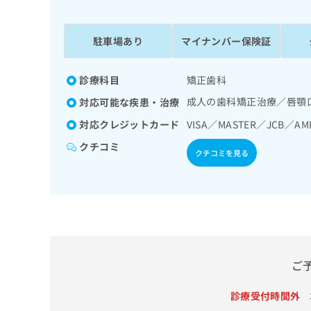
係
ク
者
リ
の
ニ
駐車場あり
マイナンバー保険証
ッ
方
ク
は
ナ
診療科目
矯正歯科
こ
ビ
成人の歯科矯正治療／唇顎
対応可能な疾患・治療
ち
に
関
ら
対応クレジットカード
VISA／MASTER／JCB／AM
す
クチコミ
る
クチコミを見る
お
広
広
問
告
告
い
出
代
合
稿
わ
理
の
せ
店
お
は
の
問
こ
ご
い
方
ち
合
ら
は
診療受付時間外
わ
こ