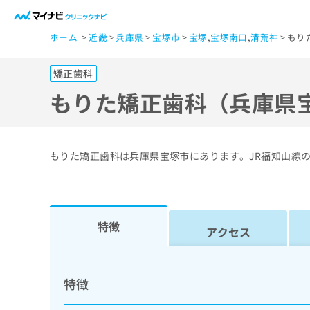
一
ホーム
近畿
兵庫県
宝塚市
宝塚
,
宝塚南口
,
清荒神
もり
般
ユ
矯正歯科
ー
ザ
もりた矯正歯科（兵庫県
ー
の
方
もりた矯正歯科は兵庫県宝塚市にあります。JR福知山線
は
こ
ち
ら
特徴
アクセス
医
マ
療
イ
特徴
ナ
関
ビ