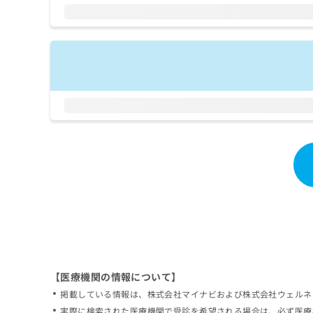
拡
資
きま
充
料
せん
の
ので
の
ご了
お
ご
承く
申
請
ださ
し
求
い。
込
は
み
こ
は
ち
こ
ら
ち
ら
無
料
掲
情
載
報
情
拡
報
充
の
の
修
お
【医療機関の情報について】
正
申
掲載している情報は、株式会社マイナビおよび株式会社ウェルネ
は
し
こ
実際に検索された医療機関で受診を希望される場合は、必ず医療
込