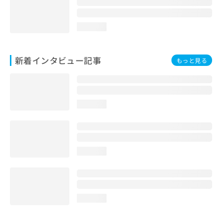
loading...
新着インタビュー記事
もっと見る
loading...
loading...
loading...