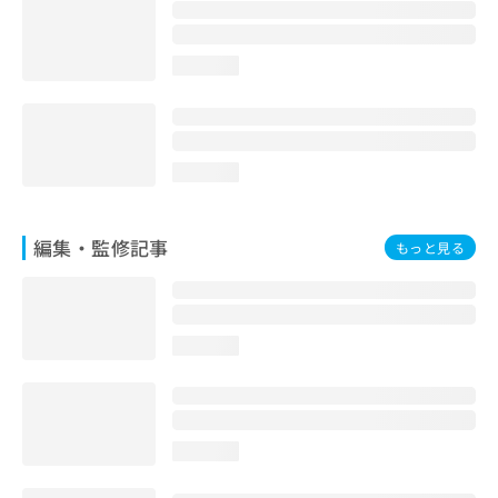
お
問
い
loading...
合
わ
せ
は
こ
loading...
ち
ら
編集・監修記事
もっと見る
loading...
loading...