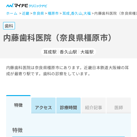
一
般
ホーム
近畿
奈良県
橿原市
耳成
,
香久山
,
大福
内藤歯科医院（奈良県橿
ユ
歯科
ー
ザ
内藤歯科医院（奈良県橿原市）
ー
の
耳成駅
香久山駅
大福駅
方
は
こ
内藤歯科医院は奈良県橿原市にあります。近畿日本鉄道大阪線の耳
成が最寄り駅です。歯科の診察をしています。
ち
ら
医
マ
療
イ
特徴
アクセス
診療時間
紹介記事
医師
関
ナ
係
ビ
者
ク
の
リ
特徴
方
ニ