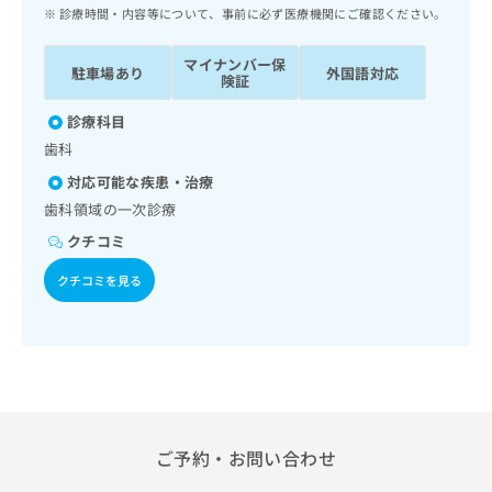
ッ
は
診療時間・内容等について、事前に必ず医療機関にご確認ください。
ク
こ
ナ
ち
マイナンバー保
駐車場あり
外国語対応
ビ
険証
ら
に
関
診療科目
広
す
広
歯科
告
る
告
代
対応可能な疾患・治療
お
出
理
問
歯科領域の一次診療
稿
店
い
の
クチコミ
合
の
お
わ
方
問
クチコミを見る
せ
い
は
は
合
こ
こ
わ
ち
ち
せ
ら
ら
は
こ
こち
ち
広
らは
広
ら
ご予約・お問い合わせ
告
マイ
告
出
ナビ