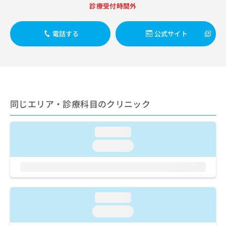
出
稿
クリ
資
診療受付時間外
稿
ニッ
の
料
クナ
の
お
の
ビサ
お
電話する
公式サイト
問
ご
イト
問
い
請
への
い
合
お問
求
合
合せ
わ
は
フォ
わ
せ
こ
ーム
せ
は
ち
とな
は
こ
ら
りま
同じエリア・診療科目のクリニック
こ
ち
す。
ち
ら
クリ
無
ら
ニッ
料
loading...
クの
資
情
予
loading...
料
報
約・
の
症状
拡
のご
ご
充
相談
請
の
など
求
お
はで
loading...
は
申
きま
こ
せん
し
loading...
ので
ち
込