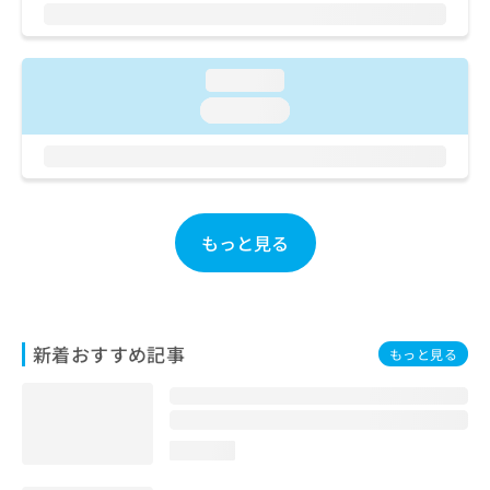
ご了
ら
み
承く
は
ださ
こ
無
い。
ち
料
loading...
ら
情
loading...
報
拡
掲
充
載
の
情
お
報
申
の
もっと見る
し
修
込
正
み
は
は
こ
こ
ち
新着おすすめ記事
もっと見る
ち
ら
ら
そ
の
loading...
他
の