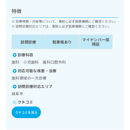
ッ
は
ク
こ
特徴
ナ
ち
ビ
診療時間・内容等について、事前に必ず医療機関にご確認ください。
ら
に
訪問診療対応エリアは、事前に必ず医療機関にご確認ください。
関
広
す
広
マイナンバー保
告
訪問診療
駐車場あり
る
険証
告
代
お
出
理
診療科目
問
稿
店
い
の
歯科 小児歯科 歯科口腔外科
合
の
お
対応可能な疾患・治療
わ
方
問
歯科領域の一次診療
せ
い
は
は
合
こ
訪問診療対応エリア
こ
わ
ち
岐阜市
ち
せ
ら
ら
クチコミ
は
こ
クチコミを見る
こち
ち
広
らは
広
ら
告
マイ
告
出
ナビ