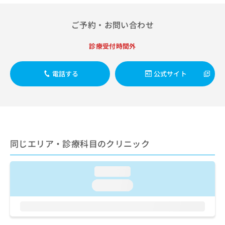
出
稿
クリ
資
稿
ニッ
の
料
クナ
の
ご予約・お問い合わせ
お
の
ビサ
お
問
ご
イト
問
い
請
診療受付時間外
への
い
合
お問
求
合
合せ
わ
は
フォ
わ
電話する
公式サイト
せ
こ
ーム
せ
は
ち
とな
は
こ
ら
りま
こ
ち
す。
ち
ら
クリ
無
ら
ニッ
料
クの
資
情
予
同じエリア・診療科目のクリニック
料
報
約・
の
症状
拡
のご
ご
充
loading...
相談
請
の
など
loading...
求
お
はで
は
申
きま
こ
せん
し
ので
ち
込