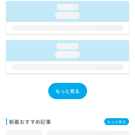
ご了
ら
み
承く
loading...
は
ださ
こ
loading...
無
い。
ち
料
ら
情
報
拡
掲
充
loading...
載
の
情
loading...
お
報
申
の
し
修
込
正
み
は
は
こ
もっと見る
こ
ち
ち
ら
ら
そ
新着おすすめ記事
の
もっと見る
他
の