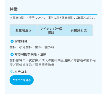
ッ
は
ク
こ
特徴
ナ
ち
ビ
診療時間・内容等について、事前に必ず医療機関にご確認ください。
ら
に
関
マイナンバー保
広
駐車場あり
外国語対応
す
広
険証
告
る
告
代
お
診療科目
出
理
問
稿
歯科 小児歯科 歯科口腔外科
店
い
の
対応可能な疾患・治療
合
の
お
わ
歯科領域の一次診療／成人の歯科矯正治療／障害者の歯科治
方
問
せ
療／埋伏歯抜歯／顎関節症治療
い
は
は
合
こ
クチコミ
こ
わ
ち
ち
せ
クチコミを見る
ら
ら
は
こ
こち
ち
広
らは
広
ら
告
マイ
告
出
ナビ