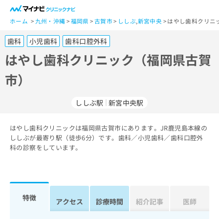
一
般
ホーム
九州・沖縄
福岡県
古賀市
ししぶ
,
新宮中央
はやし歯科クリニ
ユ
歯科
小児歯科
歯科口腔外科
ー
ザ
はやし歯科クリニック（福岡県古賀
ー
市）
の
方
は
ししぶ駅
新宮中央駅
こ
ち
はやし歯科クリニックは福岡県古賀市にあります。JR鹿児島本線の
ら
ししぶが最寄り駅（徒歩6分）です。歯科／小児歯科／歯科口腔外
科の診察をしています。
医
マ
療
イ
関
ナ
係
ビ
者
ク
特徴
アクセス
診療時間
紹介記事
医師
の
リ
方
ニ