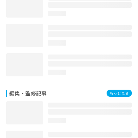
お
問
loading...
い
合
わ
せ
は
loading...
こ
ち
ら
loading...
編集・監修記事
もっと見る
loading...