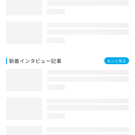
loading...
loading...
新着インタビュー記事
もっと見る
loading...
loading...