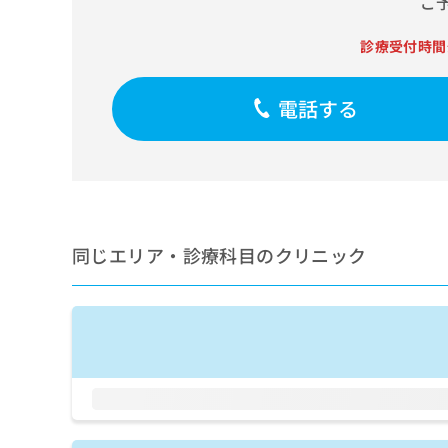
ご
せ
こち
ち
らは
は
マイ
こ
診療受付時間
ら
ナビ
ち
クリ
ら
ニッ
電話する
クナ
広
ビサ
広
資
イト
告
告
への
料
出
出
お問
の
稿
合せ
稿
ご
の
フォ
の
請
お
ーム
お
求
問
とな
同じエリア・診療科目のクリニック
問
りま
は
い
い
す。
こ
合
合
クリ
ち
わ
ニッ
わ
ら
せ
クの
せ
は
予
は
約・
こ
こ
無
症状
ち
ち
のご
料
ら
相談
ら
情
など
報
はで