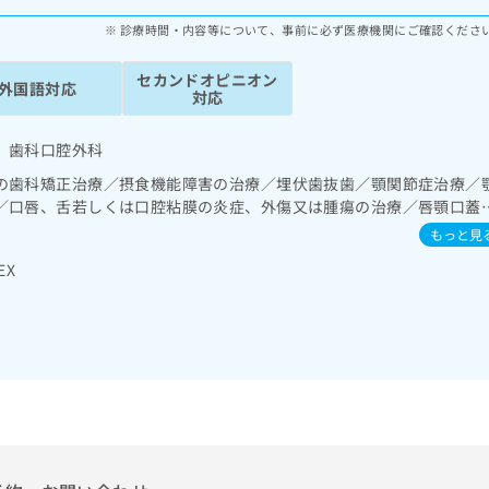
診療時間・内容等について、事前に必ず医療機関にご確認くださ
セカンドオピニオン
外国語対応
対応
 歯科口腔外科
の歯科矯正治療／摂食機能障害の治療／埋伏歯抜歯／顎関節症治療／
／口唇、舌若しくは口腔粘膜の炎症、外傷又は腫瘍の治療／唇顎口蓋
もっと見
EX