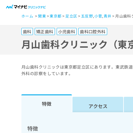
一
ホーム
関東
東京都
足立区
五反野
,
小菅
,
青井
月山歯科
般
ユ
歯科
矯正歯科
小児歯科
歯科口腔外科
ー
ザ
月山歯科クリニック（東
ー
の
方
月山歯科クリニックは東京都足立区にあります。東武鉄道
は
外科の診察をしています。
こ
ち
ら
特徴
アクセス
医
マ
療
イ
ナ
関
特徴
ビ