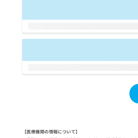
拡
資
きま
充
料
せん
の
ので
の
ご了
お
ご
承く
申
請
ださ
し
求
い。
込
は
み
こ
は
ち
こ
ら
ち
ら
無
料
掲
情
載
報
情
拡
報
充
の
の
修
お
正
申
は
し
【医療機関の情報について】
こ
込