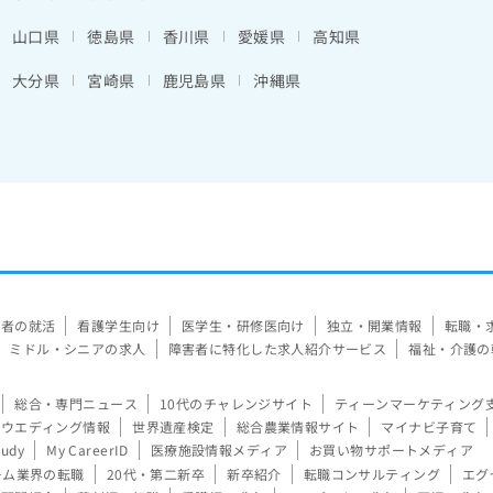
山口県
徳島県
香川県
愛媛県
高知県
大分県
宮崎県
鹿児島県
沖縄県
験者の就活
看護学生向け
医学生・研修医向け
独立・開業情報
転職・
ミドル・シニアの求人
障害者に特化した求人紹介サービス
福祉・介護の
総合・専門ニュース
10代のチャレンジサイト
ティーンマーケティング
ウエディング情報
世界遺産検定
総合農業情報サイト
マイナビ子育て
tudy
My CareerID
医療施設情報メディア
お買い物サポートメディア
ーム業界の転職
20代・第二新卒
新卒紹介
転職コンサルティング
エグ