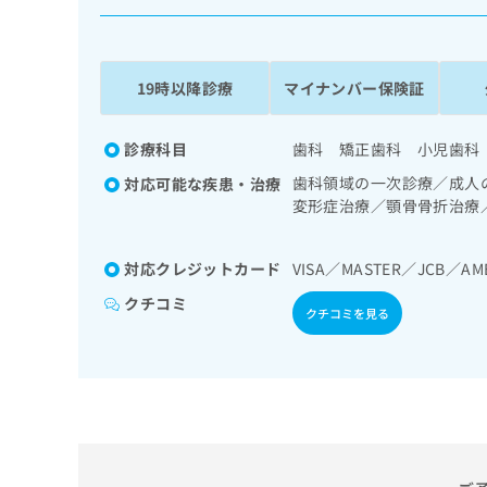
係
ク
者
リ
の
ニ
ッ
方
19時以降診療
マイナンバー保険証
ク
は
ナ
こ
ビ
診療科目
歯科 矯正歯科 小児歯科
ち
に
歯科領域の一次診療／成人
対応可能な疾患・治療
関
ら
変形症治療／顎骨骨折治療
す
治療
る
お
広
対応クレジットカード
VISA／MASTER／JCB／AM
広
問
告
告
い
クチコミ
クチコミを見る
出
代
合
稿
わ
理
の
せ
店
お
は
の
問
こ
い
方
ち
合
ら
は
わ
こ