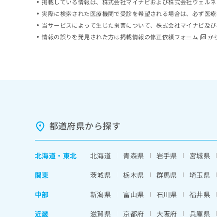
掲載している情報は、株式会社マイナビおよび株式会社ウェルネ
ち
み
実際に検索された医療機関で受診を希望される場合は、必ず医療
ら
は
当サービスによって生じた損害について、株式会社マイナビ及び
こ
情報の誤りを発見された方は
掲載情報の修正依頼フォーム
か
ち
そ
ら
の
他
の
お
問
い
合
わ
都道府県から探す
せ
は
こ
北海道
・
東北
北海道
青森県
岩手県
宮城県
ち
ら
関東
茨城県
栃木県
群馬県
埼玉県
中部
新潟県
富山県
石川県
福井県
近畿
滋賀県
京都府
大阪府
兵庫県