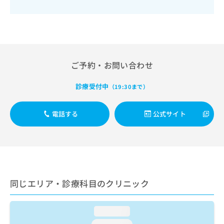
出
稿
クリ
資
稿
ニッ
の
料
クナ
の
お
の
ビサ
お
問
ご
イト
問
い
請
への
い
合
お問
求
合
合せ
ご予約・お問い合わせ
わ
は
フォ
わ
せ
こ
ーム
せ
は
ち
診療受付中
（19:30まで）
とな
は
こ
ら
りま
こ
ち
す。
ち
電話する
公式サイト
ら
クリ
無
ら
ニッ
料
クの
資
情
予
料
報
約・
の
症状
拡
のご
ご
充
相談
請
の
同じエリア・診療科目のクリニック
など
求
お
はで
は
申
きま
こ
せん
し
loading...
ので
ち
込