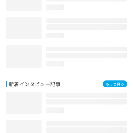
loading...
loading...
loading...
新着インタビュー記事
もっと見る
loading...