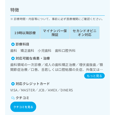
ッ
は
ク
こ
特徴
ナ
ち
ビ
診療時間・内容等について、事前に必ず医療機関にご確認ください。
ら
に
関
マイナンバー保
セカンドオピニ
広
19時以降診療
す
広
険証
オン対応
告
る
告
代
お
診療科目
出
理
問
稿
歯科 矯正歯科 小児歯科 歯科口腔外科
店
い
の
対応可能な疾患・治療
合
の
お
わ
歯科領域の一次診療／成人の歯科矯正治療／埋伏歯抜歯／顎
方
問
せ
関節症治療／口唇、舌若しくは口腔粘膜の炎症、外傷又は腫
い
は
瘍の治療
は
合
もっと見る
こ
こ
わ
ち
対応クレジットカード
ち
せ
ら
ら
VISA／MASTER／JCB／AMEX／DINERS
は
こ
クチコミ
こち
ち
広
らは
広
ら
告
クチコミを見る
マイ
告
出
ナビ