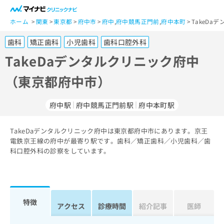
一
般
ホーム
関東
東京都
府中市
府中
,
府中競馬正門前
,
府中本町
TakeD
ユ
歯科
矯正歯科
小児歯科
歯科口腔外科
ー
ザ
TakeDaデンタルクリニック府中
ー
（東京都府中市）
の
方
は
府中駅
府中競馬正門前駅
府中本町駅
こ
ち
TakeDaデンタルクリニック府中は東京都府中市にあります。京王
ら
電鉄京王線の府中が最寄り駅です。歯科／矯正歯科／小児歯科／歯
科口腔外科の診察をしています。
医
マ
療
イ
関
ナ
係
ビ
者
ク
特徴
アクセス
診療時間
紹介記事
医師
の
リ
方
ニ