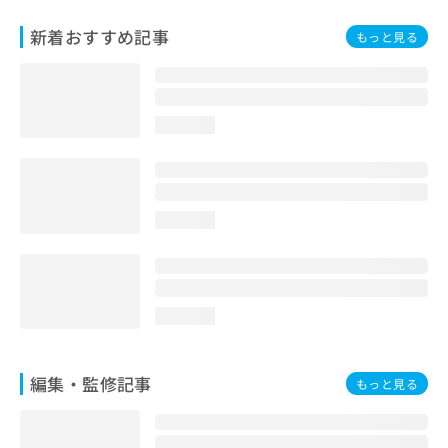
お
問
新着おすすめ記事
もっと見る
い
合
わ
せ
loading...
は
こ
ち
ら
loading...
loading...
編集・監修記事
もっと見る