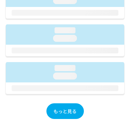
loading...
ご了
ら
み
承く
は
ださ
こ
無
い。
ち
料
ら
情
loading...
報
loading...
拡
掲
充
載
の
情
お
報
申
の
し
loading...
修
込
正
loading...
み
は
は
こ
こ
ち
ち
ら
ら
もっと見る
そ
の
他
の