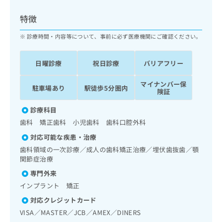
ッ
は
ク
こ
特徴
ナ
ち
ビ
診療時間・内容等について、事前に必ず医療機関にご確認ください。
ら
に
関
広
日曜診療
祝日診療
バリアフリー
す
広
告
る
告
代
マイナンバー保
お
出
駐車場あり
駅徒歩5分圏内
険証
理
問
稿
店
い
の
診療科目
合
の
お
歯科 矯正歯科 小児歯科 歯科口腔外科
わ
方
問
せ
い
は
対応可能な疾患・治療
は
合
こ
歯科領域の一次診療／成人の歯科矯正治療／埋伏歯抜歯／顎
こ
わ
ち
関節症治療
ち
せ
ら
専門外来
ら
は
こ
インプラント 矯正
こち
ち
広
対応クレジットカード
らは
広
ら
告
マイ
VISA／MASTER／JCB／AMEX／DINERS
告
出
ナビ