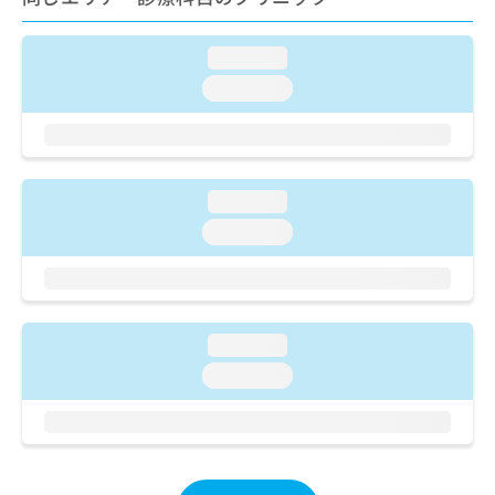
ご了
ら
み
承く
は
ださ
こ
loading...
無
い。
ち
料
loading...
ら
情
報
拡
掲
充
載
の
情
loading...
お
報
loading...
申
の
し
修
込
正
み
は
は
こ
loading...
こ
ち
ち
ら
loading...
ら
そ
の
他
の