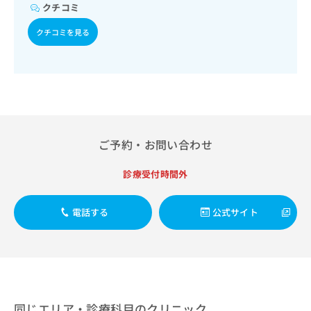
出
稿
クリ
クチコミ
資
稿
ニッ
の
料
クナ
の
クチコミを見る
お
の
ビサ
お
問
ご
イト
問
い
請
への
い
合
お問
求
合
合せ
わ
は
フォ
わ
せ
こ
ーム
せ
は
ち
とな
は
こ
ら
りま
こ
ご予約・お問い合わせ
ち
す。
ち
ら
クリ
無
ら
ニッ
診療受付時間外
料
クの
資
情
予
料
報
約・
電話する
公式サイト
の
症状
拡
のご
ご
充
相談
請
の
など
求
お
はで
は
申
きま
こ
せん
し
ので
ち
込
同じエリア・診療科目のクリニック