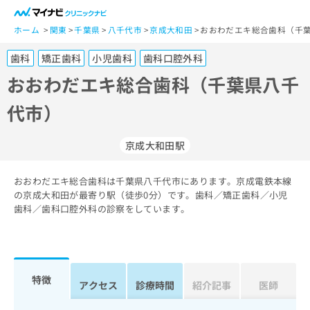
一
般
ホーム
関東
千葉県
八千代市
京成大和田
おおわだエキ総合歯科（千葉
ユ
歯科
矯正歯科
小児歯科
歯科口腔外科
ー
ザ
おおわだエキ総合歯科（千葉県八千
ー
代市）
の
方
は
京成大和田駅
こ
ち
おおわだエキ総合歯科は千葉県八千代市にあります。京成電鉄本線
ら
の京成大和田が最寄り駅（徒歩0分）です。歯科／矯正歯科／小児
歯科／歯科口腔外科の診察をしています。
医
マ
療
イ
関
ナ
係
ビ
者
ク
特徴
アクセス
診療時間
紹介記事
医師
の
リ
方
ニ