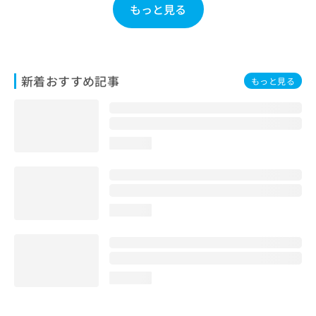
もっと見る
お
問
い
合
わ
新着おすすめ記事
せ
もっと見る
は
こ
ち
ら
loading...
loading...
loading...