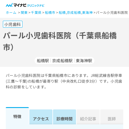
一
般
ホーム
関東
千葉県
船橋市
船橋
,
京成船橋
,
東海神
パール小児歯科医院
ユ
小児歯科
ー
ザ
パール小児歯科医院（千葉県船橋
ー
市）
の
方
は
船橋駅
京成船橋駅
東海神駅
こ
ち
パール小児歯科医院は千葉県船橋市にあります。JR総武線各駅停車
ら
(三鷹～千葉)の船橋が最寄り駅（中央改札口徒歩3分）です。小児歯
科の診察をしています。
医
マ
療
イ
関
ナ
係
ビ
者
ク
特徴
アクセス
診療時間
紹介記事
医師
の
リ
方
ニ