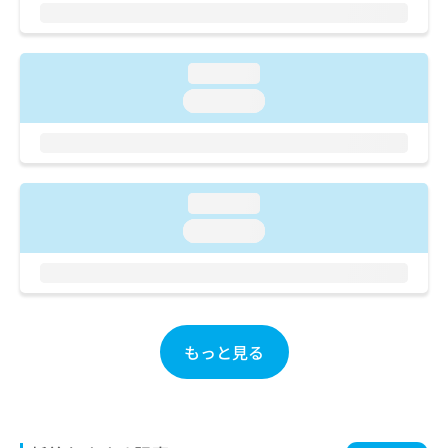
ご了
ら
み
承く
は
ださ
こ
無
い。
ち
料
loading...
ら
情
loading...
報
拡
掲
充
載
の
情
お
報
loading...
申
の
loading...
し
修
込
正
み
は
は
こ
こ
ち
ち
ら
もっと見る
ら
そ
の
他
の