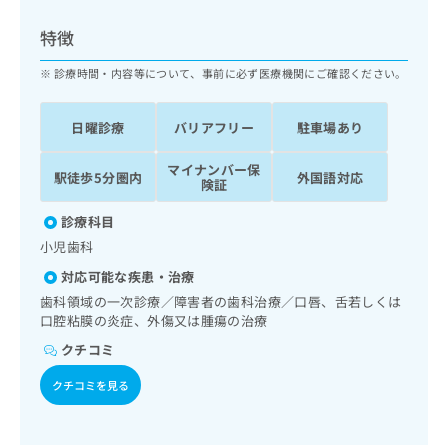
ッ
は
ク
こ
特徴
ナ
ち
ビ
診療時間・内容等について、事前に必ず医療機関にご確認ください。
ら
に
関
広
日曜診療
バリアフリー
駐車場あり
す
広
告
る
告
代
マイナンバー保
お
出
駅徒歩5分圏内
外国語対応
険証
理
問
稿
店
い
の
診療科目
合
の
お
小児歯科
わ
方
問
せ
い
は
対応可能な疾患・治療
は
合
こ
歯科領域の一次診療／障害者の歯科治療／口唇、舌若しくは
こ
わ
ち
口腔粘膜の炎症、外傷又は腫瘍の治療
ち
せ
ら
クチコミ
ら
は
こ
クチコミを見る
こち
ち
広
らは
広
ら
告
マイ
告
出
ナビ