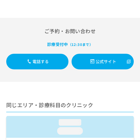
出
稿
クリ
資
稿
ニッ
の
料
クナ
の
お
の
ビサ
お
問
ご
イト
問
い
請
への
ご予約・お問い合わせ
い
合
お問
求
合
合せ
わ
は
診療受付中
（12:30まで）
フォ
わ
せ
こ
ーム
せ
は
ち
とな
は
こ
ら
りま
電話する
公式サイト
こ
ち
す。
ち
ら
クリ
無
ら
ニッ
料
クの
資
情
予
料
報
約・
の
症状
拡
のご
同じエリア・診療科目のクリニック
ご
充
相談
請
の
など
求
お
はで
loading...
は
申
きま
こ
せん
し
loading...
ので
ち
込