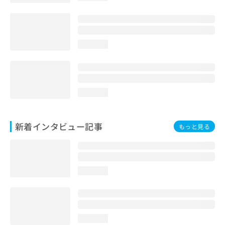
loading...
loading...
新着インタビュー記事
もっと見る
loading...
loading...