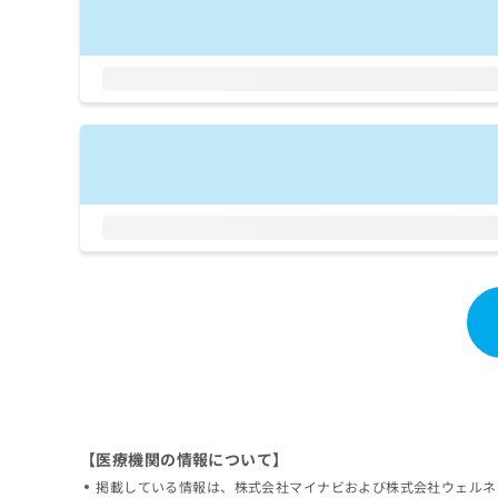
拡
資
きま
充
料
せん
の
ので
の
ご了
お
ご
承く
申
請
ださ
し
求
い。
込
は
み
こ
は
ち
こ
ら
ち
ら
無
料
掲
情
載
報
情
拡
報
充
の
の
修
お
正
申
【医療機関の情報について】
は
し
掲載している情報は、株式会社マイナビおよび株式会社ウェルネ
こ
込