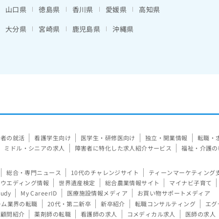
山口県
徳島県
香川県
愛媛県
高知県
大分県
宮崎県
鹿児島県
沖縄県
験者の就活
看護学生向け
医学生・研修医向け
独立・開業情報
転職・
ミドル・シニアの求人
障害者に特化した求人紹介サービス
福祉・介護の
総合・専門ニュース
10代のチャレンジサイト
ティーンマーケティング
ウエディング情報
世界遺産検定
総合農業情報サイト
マイナビ子育て
tudy
My CareerID
医療施設情報メディア
お買い物サポートメディア
ーム業界の転職
20代・第二新卒
新卒紹介
転職コンサルティング
エグ
顧問紹介
薬剤師の転職
看護師の求人
コメディカル求人
医師の求人