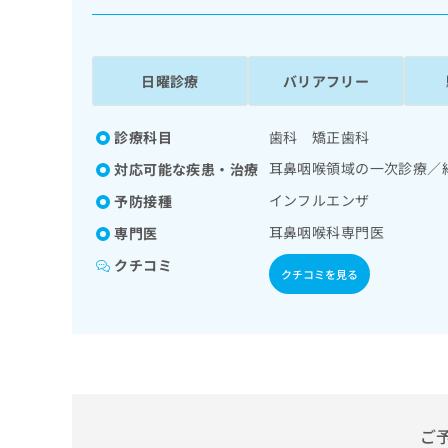
係
ク
者
リ
の
ニ
ッ
方
日曜診療
バリアフリー
ク
は
ナ
こ
ビ
診療科目
歯科 矯正歯科
ち
に
耳鼻咽喉領域の一次診療／
対応可能な疾患・治療
関
ら
す
インフルエンザ
予防接種
る
耳鼻咽喉科専門医
専門医
お
広
広
問
クチコミ
告
告
い
クチコミを見る
出
代
合
稿
わ
理
の
せ
店
お
は
の
問
こ
い
方
ち
合
ら
は
わ
ご
こ