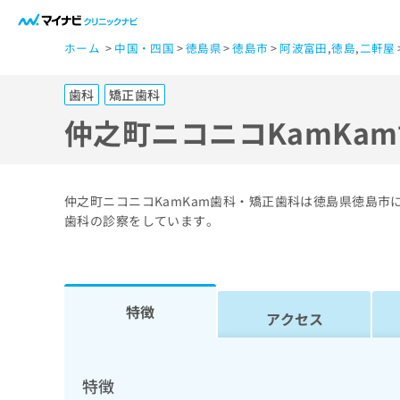
一
ホーム
中国・四国
徳島県
徳島市
阿波富田
,
徳島
,
二軒屋
般
ユ
歯科
矯正歯科
ー
ザ
仲之町ニコニコKamKa
ー
の
方
仲之町ニコニコKamKam歯科・矯正歯科は徳島県徳島市
は
歯科の診察をしています。
こ
ち
ら
特徴
アクセス
医
マ
療
イ
ナ
関
特徴
ビ