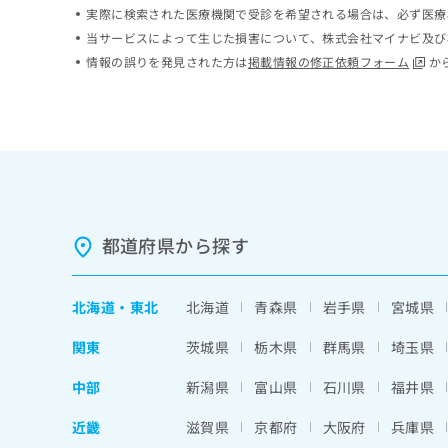
実際に検索された医療機関で受診を希望される場合は、必ず医療
ち
み
ら
は
当サービスによって生じた損害について、株式会社マイナビ及び
こ
情報の誤りを発見された方は
掲載情報の修正依頼フォーム
か
ち
そ
ら
の
他
の
お
問
い
合
都道府県から探す
わ
せ
は
北海道
・
東北
北海道
青森県
岩手県
宮城県
こ
ち
関東
茨城県
栃木県
群馬県
埼玉県
ら
中部
新潟県
富山県
石川県
福井県
近畿
滋賀県
京都府
大阪府
兵庫県