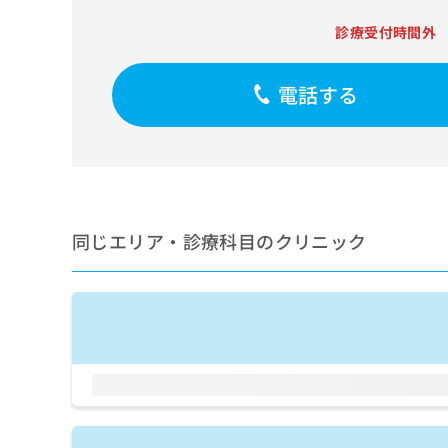
せ
こち
ち
らは
は
診療受付時間外
マイ
こ
ら
ナビ
ち
クリ
ら
ニッ
電話する
クナ
広
ビサ
広
資
イト
告
告
への
料
出
出
お問
の
稿
合せ
稿
ご
の
フォ
の
請
お
ーム
お
同じエリア・診療科目のクリニック
求
問
とな
問
りま
は
い
い
す。
こ
合
合
クリ
ち
わ
ニッ
わ
ら
せ
クの
せ
は
予
は
約・
こ
こ
無
症状
ち
ち
のご
料
ら
相談
ら
情
など
報
はで