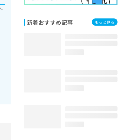
い。
新着おすすめ記事
もっと見る
loading...
loading...
loading...