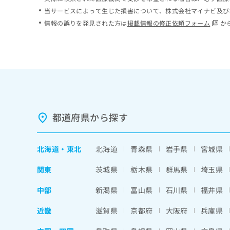
ち
み
当サービスによって生じた損害について、株式会社マイナビ及び
ら
は
情報の誤りを発見された方は
掲載情報の修正依頼フォーム
か
こ
ち
そ
ら
の
他
の
お
問
い
都道府県から探す
合
わ
せ
北海道
・
東北
北海道
青森県
岩手県
宮城県
は
こ
関東
茨城県
栃木県
群馬県
埼玉県
ち
ら
中部
新潟県
富山県
石川県
福井県
近畿
滋賀県
京都府
大阪府
兵庫県