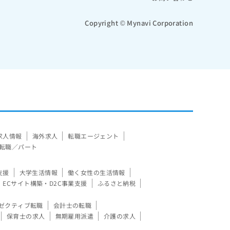
Copyright © Mynavi Corporation
求人情報
海外求人
転職エージェント
転職／パート
支援
大学生活情報
働く女性の生活情報
ECサイト構築・D2C事業支援
ふるさと納税
ゼクティブ転職
会計士の転職
保育士の求人
無期雇用派遣
介護の求人