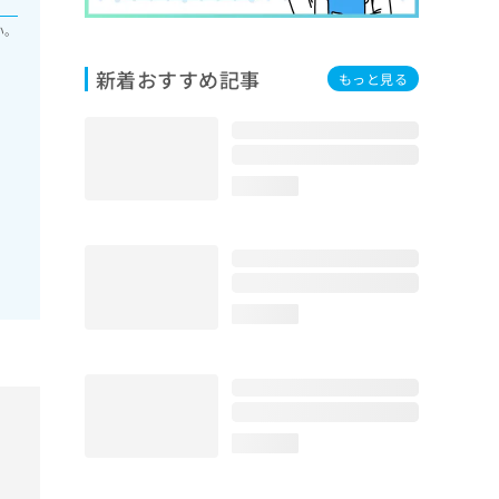
い。
新着おすすめ記事
もっと見る
loading...
loading...
loading...