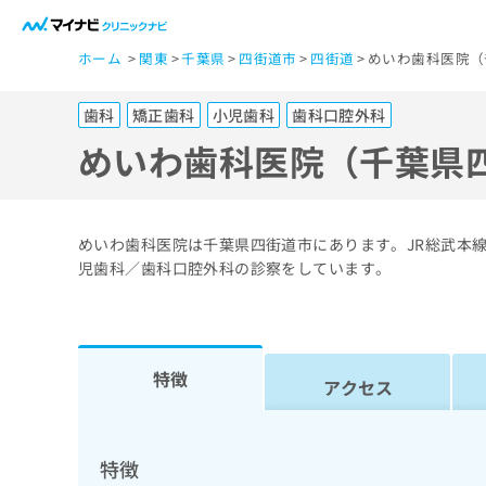
一
ホーム
関東
千葉県
四街道市
四街道
めいわ歯科医院（
般
ユ
歯科
矯正歯科
小児歯科
歯科口腔外科
ー
ザ
めいわ歯科医院（千葉県
ー
の
方
めいわ歯科医院は千葉県四街道市にあります。JR総武本線
は
児歯科／歯科口腔外科の診察をしています。
こ
ち
ら
特徴
アクセス
医
マ
療
イ
ナ
関
特徴
ビ