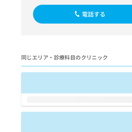
せ
こち
ち
らは
は
マイ
電話する
こ
ら
ナビ
ち
クリ
ら
ニッ
クナ
広
ビサ
広
資
イト
告
告
への
料
出
出
お問
の
稿
同じエリア・診療科目のクリニック
合せ
稿
ご
の
フォ
の
請
お
ーム
お
求
問
とな
問
りま
は
い
い
す。
こ
合
合
クリ
ち
わ
ニッ
わ
ら
せ
クの
せ
は
予
は
約・
こ
こ
無
症状
ち
ち
のご
料
ら
相談
ら
情
など
報
はで