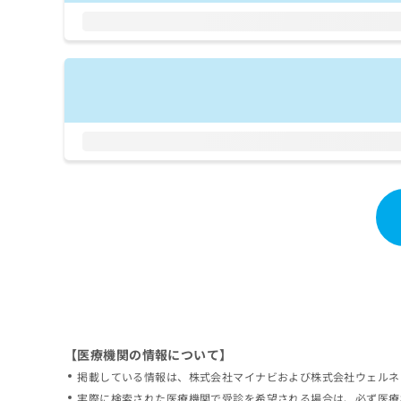
拡
資
きま
充
料
せん
の
ので
の
ご了
お
ご
承く
申
請
ださ
し
求
い。
込
は
み
こ
は
ち
こ
ら
ち
ら
無
料
掲
情
載
報
情
拡
報
充
の
の
修
お
【医療機関の情報について】
正
申
掲載している情報は、株式会社マイナビおよび株式会社ウェルネ
は
し
こ
実際に検索された医療機関で受診を希望される場合は、必ず医療
込