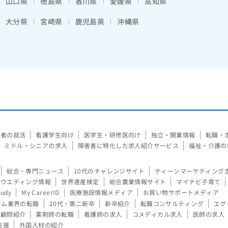
山口県
徳島県
香川県
愛媛県
高知県
大分県
宮崎県
鹿児島県
沖縄県
験者の就活
看護学生向け
医学生・研修医向け
独立・開業情報
転職・
ミドル・シニアの求人
障害者に特化した求人紹介サービス
福祉・介護の
総合・専門ニュース
10代のチャレンジサイト
ティーンマーケティング
ウエディング情報
世界遺産検定
総合農業情報サイト
マイナビ子育て
tudy
My CareerID
医療施設情報メディア
お買い物サポートメディア
ーム業界の転職
20代・第二新卒
新卒紹介
転職コンサルティング
エグ
顧問紹介
薬剤師の転職
看護師の求人
コメディカル求人
医師の求人
支援
外国人材の紹介