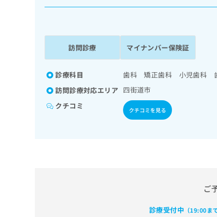
係
ク
者
リ
の
ニ
ッ
方
ク
訪問診療
マイナンバー保険証
は
ナ
こ
ビ
ち
診療科目
歯科 矯正歯科 小児歯科 
に
関
ら
四街道市
訪問診療対応エリア
す
る
クチコミ
クチコミを見る
お
広
広
問
告
告
い
出
代
合
稿
わ
理
の
せ
店
お
は
の
問
こ
ご
い
方
ち
合
ら
は
わ
診療受付中
（19:00ま
こ