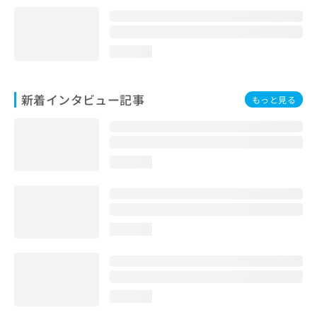
loading...
新着インタビュー記事
もっと見る
loading...
loading...
loading...