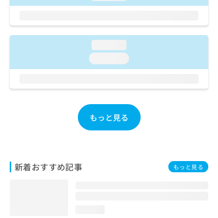
ご了
ら
み
承く
は
ださ
こ
無
い。
ち
料
ら
loading...
情
報
loading...
拡
掲
充
載
の
情
お
報
申
の
し
修
もっと見る
込
正
み
は
は
こ
こ
ち
ち
ら
新着おすすめ記事
もっと見る
ら
そ
の
他
loading...
の