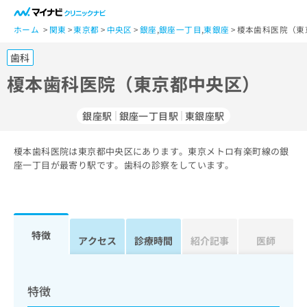
一
般
ホーム
関東
東京都
中央区
銀座
,
銀座一丁目
,
東銀座
榎本歯科医院（東
ユ
歯科
ー
ザ
榎本歯科医院（東京都中央区）
ー
の
銀座駅
銀座一丁目駅
東銀座駅
方
は
こ
榎本歯科医院は東京都中央区にあります。東京メトロ有楽町線の銀
座一丁目が最寄り駅です。歯科の診察をしています。
ち
ら
医
マ
療
イ
特徴
アクセス
診療時間
紹介記事
医師
関
ナ
係
ビ
者
ク
の
リ
特徴
方
ニ