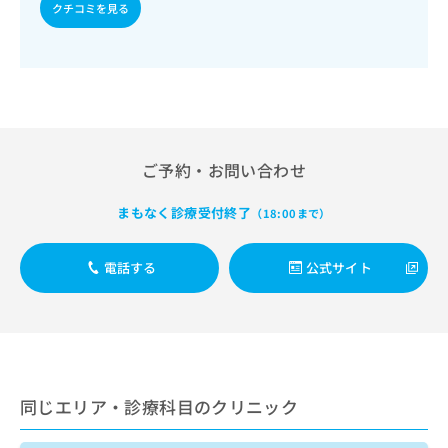
出
稿
クリ
クチコミを見る
資
稿
ニッ
の
料
クナ
の
お
の
ビサ
お
問
ご
イト
問
い
請
への
い
合
お問
求
合
合せ
わ
は
フォ
わ
せ
こ
ーム
せ
ご予約・お問い合わせ
は
ち
とな
は
こ
ら
りま
こ
ち
す。
まもなく診療受付終了
（18:00まで）
ち
ら
クリ
無
ら
ニッ
料
クの
電話する
公式サイト
資
情
予
料
報
約・
の
症状
拡
のご
ご
充
相談
請
の
など
求
お
はで
は
申
きま
同じエリア・診療科目のクリニック
こ
せん
し
ので
ち
込