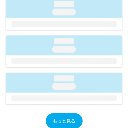
ご了
ら
み
loading...
承く
は
ださ
loading...
こ
無
い。
ち
料
ら
情
報
拡
掲
loading...
充
載
loading...
の
情
お
報
申
の
し
修
込
正
み
loading...
は
は
こ
loading...
こ
ち
ち
ら
ら
そ
の
もっと見る
他
の