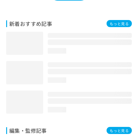
お
問
い
合
新着おすすめ記事
もっと見る
わ
せ
は
こ
loading...
ち
ら
loading...
loading...
編集・監修記事
もっと見る