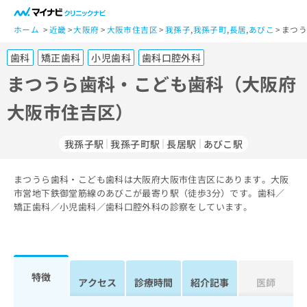
一
般
ホーム
近畿
大阪府
大阪市住吉区
我孫子
,
我孫子町
,
長居
,
あびこ
まつう
ユ
歯科
矯正歯科
小児歯科
歯科口腔外科
ー
ザ
まつうら歯科・こども歯科（大阪府
ー
大阪市住吉区）
の
方
は
我孫子駅
我孫子町駅
長居駅
あびこ駅
こ
ち
まつうら歯科・こども歯科は大阪府大阪市住吉区にあります。大阪
ら
市営地下鉄御堂筋線のあびこが最寄り駅（徒歩3分）です。歯科／
矯正歯科／小児歯科／歯科口腔外科の診察をしています。
医
マ
療
イ
関
ナ
係
ビ
者
ク
特徴
アクセス
診療時間
紹介記事
医師
の
リ
方
ニ