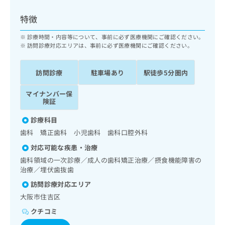
ッ
は
ク
こ
特徴
ナ
ち
ビ
診療時間・内容等について、事前に必ず医療機関にご確認ください。
ら
に
訪問診療対応エリアは、事前に必ず医療機関にご確認ください。
関
広
す
広
告
訪問診療
駐車場あり
駅徒歩5分圏内
る
告
代
お
出
マイナンバー保
理
問
稿
険証
店
い
の
合
の
お
診療科目
わ
方
問
歯科 矯正歯科 小児歯科 歯科口腔外科
せ
い
は
は
合
対応可能な疾患・治療
こ
こ
わ
歯科領域の一次診療／成人の歯科矯正治療／摂食機能障害の
ち
ち
せ
治療／埋伏歯抜歯
ら
ら
は
訪問診療対応エリア
こ
こち
大阪市住吉区
ち
広
らは
広
ら
告
クチコミ
マイ
告
出
ナビ