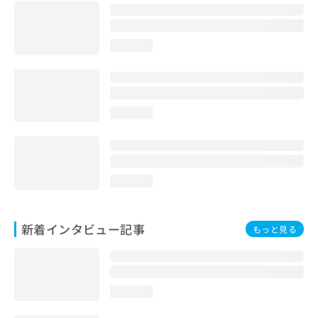
loading...
loading...
loading...
新着インタビュー記事
もっと見る
loading...