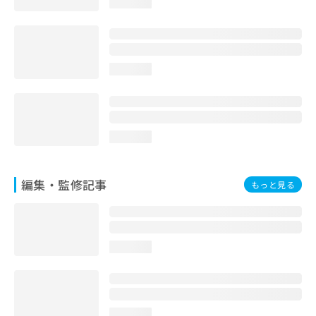
loading...
お
問
い
合
わ
loading...
せ
は
こ
ち
ら
loading...
編集・監修記事
もっと見る
loading...
loading...