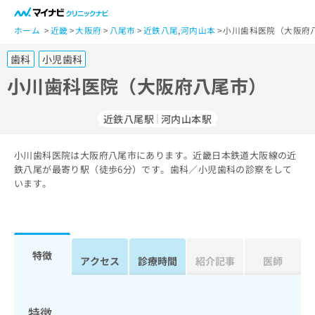
一
般
ホーム
近畿
大阪府
八尾市
近鉄八尾
,
河内山本
小川歯科医院（大阪府
ユ
歯科
小児歯科
ー
ザ
小川歯科医院（大阪府八尾市）
ー
の
近鉄八尾駅
河内山本駅
方
は
こ
小川歯科医院は大阪府八尾市にあります。近畿日本鉄道大阪線の近
鉄八尾が最寄り駅（徒歩6分）です。歯科／小児歯科の診察をして
ち
います。
ら
医
マ
療
イ
関
ナ
特徴
アクセス
診療時間
紹介記事
医師
係
ビ
者
ク
の
リ
方
ニ
特徴