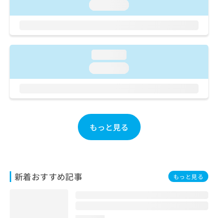
ご了
ら
み
loading...
承く
は
ださ
こ
無
い。
ち
料
ら
情
loading...
報
拡
掲
loading...
充
載
の
情
お
報
申
の
し
修
込
正
もっと見る
み
は
は
こ
こ
ち
ち
ら
ら
新着おすすめ記事
もっと見る
そ
の
他
の