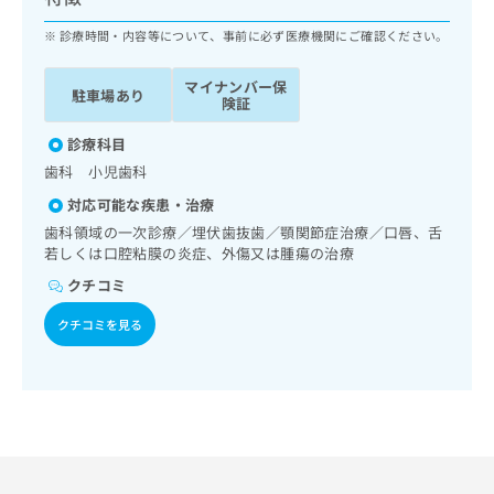
ッ
は
ク
診療時間・内容等について、事前に必ず医療機関にご確認ください。
こ
ナ
ち
ビ
ら
マイナンバー保
駐車場あり
に
険証
関
広
す
診療科目
広
告
る
告
歯科 小児歯科
代
お
出
対応可能な疾患・治療
理
問
稿
店
い
歯科領域の一次診療／埋伏歯抜歯／顎関節症治療／口唇、舌
の
若しくは口腔粘膜の炎症、外傷又は腫瘍の治療
合
の
お
わ
方
問
クチコミ
せ
い
は
は
合
クチコミを見る
こ
こ
わ
ち
ち
せ
ら
ら
は
こ
こち
ち
広
らは
広
ら
告
マイ
告
出
ナビ