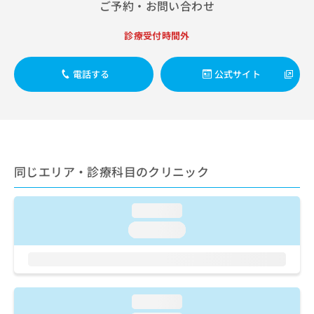
出
ご予約・お問い合わせ
稿
クリ
資
稿
ニッ
の
料
クナ
の
お
診療受付時間外
の
ビサ
お
問
ご
イト
問
い
請
への
い
電話する
公式サイト
合
お問
求
合
合せ
わ
は
フォ
わ
せ
こ
ーム
せ
は
ち
とな
は
こ
ら
りま
こ
ち
す。
ち
ら
クリ
無
同じエリア・診療科目のクリニック
ら
ニッ
料
クの
資
情
予
料
報
約・
loading...
の
症状
拡
loading...
のご
ご
充
相談
請
の
など
求
お
はで
は
申
きま
こ
せん
し
loading...
ので
ち
込