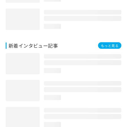
loading...
新着インタビュー記事
もっと見る
loading...
loading...
loading...