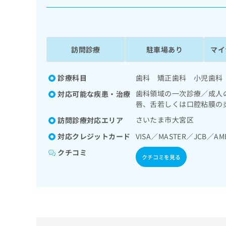
係
ク
者
リ
の
ニ
ッ
方
ク
訪問診療
駐車場あり
マイ
は
ナ
こ
ビ
ち
診療科目
歯科 矯正歯科 小児歯科
に
関
ら
歯科領域の一次診療／成人
対応可能な疾患・治療
す
唇、舌若しくは口腔粘膜の
る
お
さいたま市大宮区
訪問診療対応エリア
広
広
問
告
対応クレジットカード
VISA／MASTER／JCB／AM
告
い
出
代
合
クチコミ
クチコミを見る
稿
わ
理
の
せ
店
お
は
の
問
こ
い
方
ち
合
ら
は
わ
こ