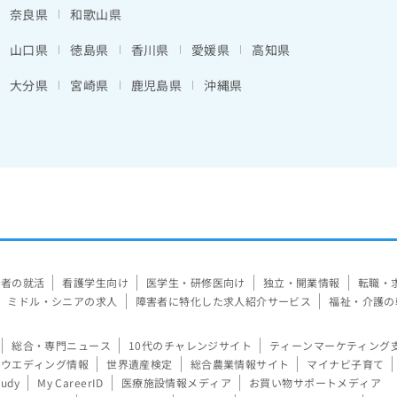
奈良県
和歌山県
山口県
徳島県
香川県
愛媛県
高知県
大分県
宮崎県
鹿児島県
沖縄県
験者の就活
看護学生向け
医学生・研修医向け
独立・開業情報
転職・
ミドル・シニアの求人
障害者に特化した求人紹介サービス
福祉・介護の
総合・専門ニュース
10代のチャレンジサイト
ティーンマーケティング
ウエディング情報
世界遺産検定
総合農業情報サイト
マイナビ子育て
tudy
My CareerID
医療施設情報メディア
お買い物サポートメディア