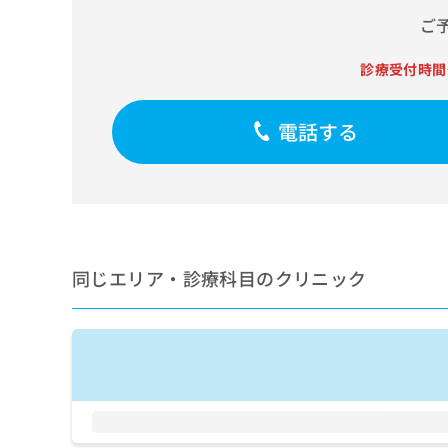
せ
こち
ち
らは
ご
は
マイ
こ
ら
ナビ
ち
診療受付時間
クリ
ら
ニッ
クナ
広
ビサ
電話する
広
資
イト
告
告
への
料
出
出
お問
の
稿
合せ
稿
ご
の
フォ
の
請
お
ーム
お
求
問
とな
問
りま
は
い
い
同じエリア・診療科目のクリニック
す。
こ
合
合
クリ
ち
わ
ニッ
わ
ら
せ
クの
せ
は
予
は
約・
こ
こ
無
症状
ち
ち
のご
料
ら
相談
ら
情
など
報
はで