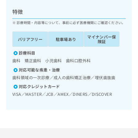
ッ
は
ク
こ
特徴
ナ
ち
ビ
診療時間・内容等について、事前に必ず医療機関にご確認ください。
ら
に
関
マイナンバー保
広
バリアフリー
駐車場あり
す
広
険証
告
る
告
代
お
診療科目
出
理
問
稿
歯科 矯正歯科 小児歯科 歯科口腔外科
店
い
の
対応可能な疾患・治療
合
の
お
わ
歯科領域の一次診療／成人の歯科矯正治療／埋伏歯抜歯
方
問
せ
い
は
対応クレジットカード
は
合
こ
VISA／MASTER／JCB／AMEX／DINERS／DISCOVER
こ
わ
ち
ち
せ
ら
ら
は
こ
こち
ち
広
らは
広
ら
告
マイ
告
出
ナビ