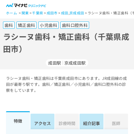
一
般
ホーム
関東
千葉県
成田市
成田
,
京成成田
ラシーヌ歯科・矯正歯科（
ユ
歯科
矯正歯科
小児歯科
歯科口腔外科
ー
ザ
ラシーヌ歯科・矯正歯科（千葉県成
ー
田市）
の
方
は
成田駅
京成成田駅
こ
ち
ラシーヌ歯科・矯正歯科は千葉県成田市にあります。JR成田線の成
ら
田が最寄り駅です。歯科／矯正歯科／小児歯科／歯科口腔外科の診
察をしています。
医
マ
療
イ
関
ナ
係
ビ
者
ク
特徴
アクセス
診療時間
紹介記事
医師
の
リ
方
ニ