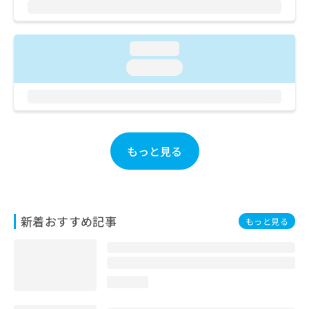
ご了
ら
み
承く
は
ださ
こ
無
い。
ち
loading...
料
ら
情
loading...
報
拡
掲
充
載
の
情
お
報
申
の
もっと見る
し
修
込
正
み
は
は
こ
こ
ち
新着おすすめ記事
もっと見る
ち
ら
ら
そ
の
loading...
他
の