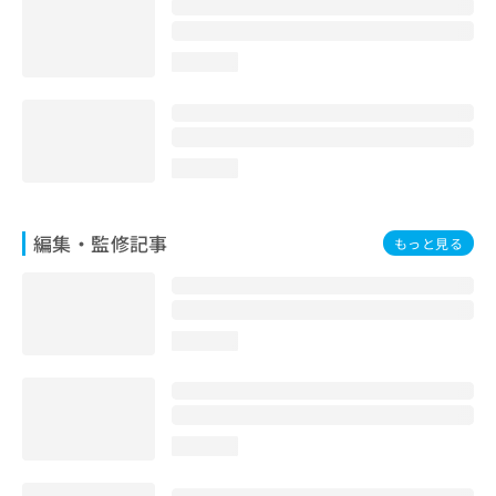
お
問
い
loading...
合
わ
せ
は
loading...
こ
ち
ら
編集・監修記事
もっと見る
loading...
loading...