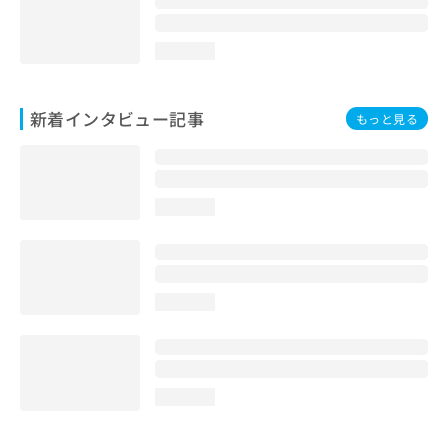
loading...
新着インタビュー記事
もっと見る
loading...
loading...
loading...