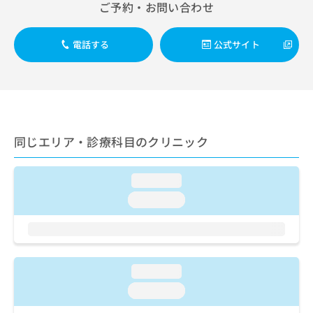
出
ご予約・お問い合わせ
稿
クリ
資
稿
ニッ
の
料
クナ
の
お
の
ビサ
電話する
公式サイト
お
問
ご
イト
問
い
請
への
い
合
お問
求
合
合せ
わ
は
フォ
わ
せ
こ
ーム
せ
は
ち
とな
は
こ
ら
りま
同じエリア・診療科目のクリニック
こ
ち
す。
ち
ら
クリ
無
ら
ニッ
料
loading...
クの
資
情
予
loading...
料
報
約・
の
症状
拡
のご
ご
充
相談
請
の
など
求
お
はで
loading...
は
申
きま
こ
loading...
せん
し
ので
ち
込