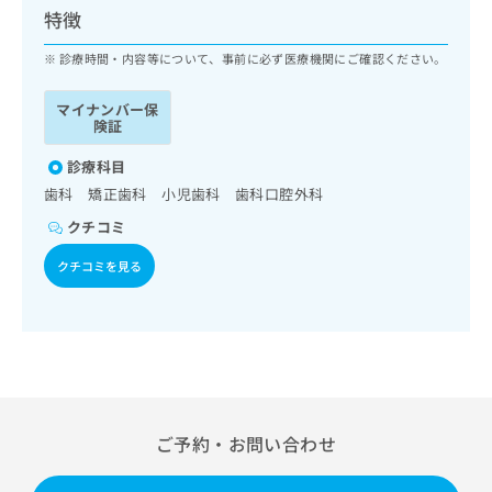
ッ
は
特徴
ク
こ
ナ
診療時間・内容等について、事前に必ず医療機関にご確認ください。
ち
ビ
ら
に
マイナンバー保
関
険証
広
す
広
告
る
診療科目
告
代
お
出
歯科 矯正歯科 小児歯科 歯科口腔外科
理
問
稿
クチコミ
店
い
の
合
の
お
クチコミを見る
わ
方
問
せ
い
は
は
合
こ
こ
わ
ち
ち
せ
ら
ら
は
こ
こち
ち
広
ご予約・お問い合わせ
らは
広
ら
告
マイ
告
出
ナビ