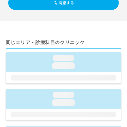
出
稿
クリ
電話する
資
稿
ニッ
の
料
クナ
の
お
の
ビサ
お
問
ご
イト
問
い
請
への
い
合
お問
求
合
合せ
わ
は
フォ
わ
同じエリア・診療科目のクリニック
せ
こ
ーム
せ
は
ち
とな
は
こ
ら
りま
loading...
こ
ち
す。
ち
ら
クリ
loading...
無
ら
ニッ
料
クの
資
情
予
料
報
約・
の
症状
拡
のご
loading...
ご
充
相談
請
の
loading...
など
求
お
はで
は
申
きま
こ
せん
し
ので
ち
込