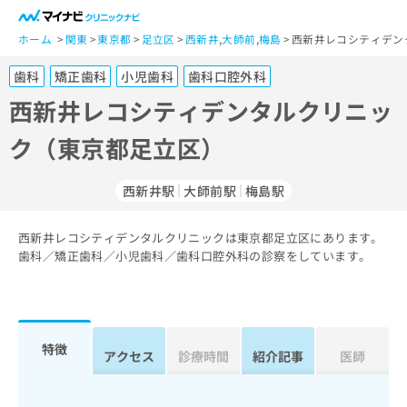
一
般
ホーム
関東
東京都
足立区
西新井
,
大師前
,
梅島
西新井レコシティデン
ユ
歯科
矯正歯科
小児歯科
歯科口腔外科
ー
ザ
西新井レコシティデンタルクリニッ
ー
ク（東京都足立区）
の
方
は
西新井駅
大師前駅
梅島駅
こ
ち
西新井レコシティデンタルクリニックは東京都足立区にあります。
ら
歯科／矯正歯科／小児歯科／歯科口腔外科の診察をしています。
医
マ
療
イ
関
ナ
係
ビ
特徴
アクセス
診療時間
紹介記事
医師
者
ク
の
リ
方
ニ