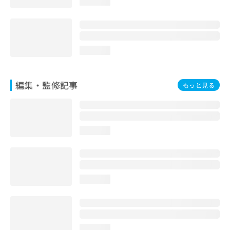
loading...
お
問
い
合
わ
loading...
せ
は
こ
編集・監修記事
もっと見る
ち
ら
loading...
loading...
loading...