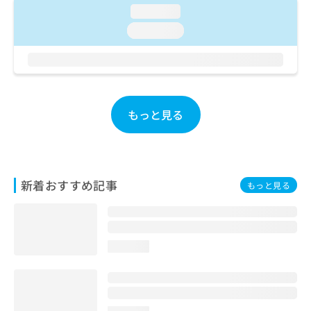
ご了
ら
み
loading...
承く
は
ださ
loading...
こ
無
い。
ち
料
ら
情
報
拡
掲
充
載
もっと見る
の
情
お
報
申
の
し
修
込
正
新着おすすめ記事
もっと見る
み
は
は
こ
こ
ち
ち
ら
ら
loading...
そ
の
他
の