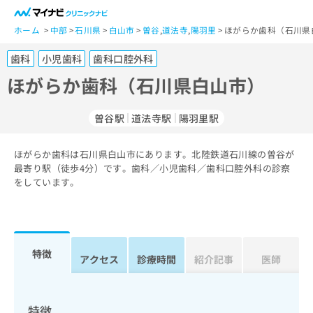
一
般
ホーム
中部
石川県
白山市
曽谷
,
道法寺
,
陽羽里
ほがらか歯科（石川県
ユ
歯科
小児歯科
歯科口腔外科
ー
ザ
ほがらか歯科（石川県白山市）
ー
の
曽谷駅
道法寺駅
陽羽里駅
方
は
こ
ほがらか歯科は石川県白山市にあります。北陸鉄道石川線の曽谷が
最寄り駅（徒歩4分）です。歯科／小児歯科／歯科口腔外科の診察
ち
をしています。
ら
医
マ
療
イ
関
ナ
特徴
アクセス
診療時間
紹介記事
医師
係
ビ
者
ク
の
リ
方
ニ
特徴