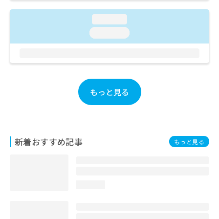
ご了
ら
み
承く
は
ださ
loading...
こ
無
い。
loading...
ち
料
ら
情
報
拡
掲
充
載
の
情
もっと見る
お
報
申
の
し
修
込
正
み
は
新着おすすめ記事
もっと見る
は
こ
こ
ち
ち
ら
ら
loading...
そ
の
他
の