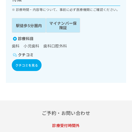
ッ
は
ク
診療時間・内容等について、事前に必ず医療機関にご確認ください。
こ
ナ
ち
ビ
ら
マイナンバー保
駅徒歩5分圏内
に
険証
関
広
す
診療科目
広
告
る
告
歯科 小児歯科 歯科口腔外科
代
お
出
クチコミ
理
問
稿
店
い
の
クチコミを見る
合
の
お
わ
方
問
せ
い
は
は
合
こ
こ
わ
ち
ち
せ
ら
ら
は
こ
ご予約・お問い合わせ
こち
ち
広
らは
広
ら
告
マイ
診療受付時間外
告
出
ナビ