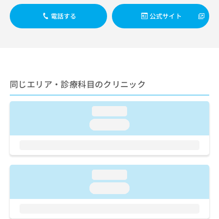
出
稿
クリ
資
稿
ニッ
の
料
電話する
公式サイト
クナ
の
お
の
ビサ
お
問
ご
イト
問
い
請
への
い
合
お問
求
合
合せ
わ
は
フォ
わ
せ
こ
ーム
せ
同じエリア・診療科目のクリニック
は
ち
とな
は
こ
ら
りま
こ
ち
す。
ち
loading...
ら
クリ
無
ら
ニッ
loading...
料
クの
資
情
予
料
報
約・
の
症状
拡
のご
ご
充
相談
請
loading...
の
など
求
お
はで
loading...
は
申
きま
こ
せん
し
ので
ち
込