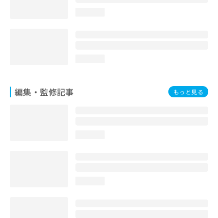
お
loading...
問
い
合
わ
せ
loading...
は
こ
ち
編集・監修記事
もっと見る
ら
loading...
loading...