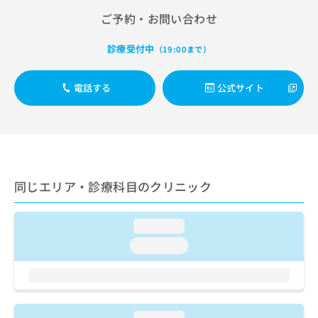
出
稿
クリ
資
ご予約・お問い合わせ
稿
ニッ
の
料
クナ
の
お
の
ビサ
お
問
診療受付中
（19:00まで）
ご
イト
問
い
請
への
い
合
お問
求
電話する
公式サイト
合
合せ
わ
は
フォ
わ
せ
こ
ーム
せ
は
ち
とな
は
こ
ら
りま
こ
ち
す。
ち
ら
クリ
無
ら
ニッ
料
同じエリア・診療科目のクリニック
クの
資
情
予
料
報
約・
の
症状
拡
loading...
のご
ご
充
loading...
相談
請
の
など
求
お
はで
は
申
きま
こ
せん
し
ので
ち
込