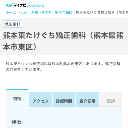
一
般
ホーム
九州・沖縄
熊本県
熊本市東区
熊本東たけぐち矯正歯科（熊本
ユ
矯正歯科
ー
ザ
熊本東たけぐち矯正歯科（熊本県熊
ー
本市東区）
の
方
は
こ
熊本東たけぐち矯正歯科は熊本県熊本市東区にあります。矯正歯科
ち
の診察をしています。
ら
医
マ
療
イ
特徴
関
アクセス
診療時間
紹介記事
医師
ナ
係
ビ
者
ク
の
リ
特徴
方
ニ