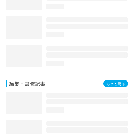
お
loading...
問
い
合
わ
せ
loading...
は
こ
ち
ら
loading...
編集・監修記事
もっと見る
loading...