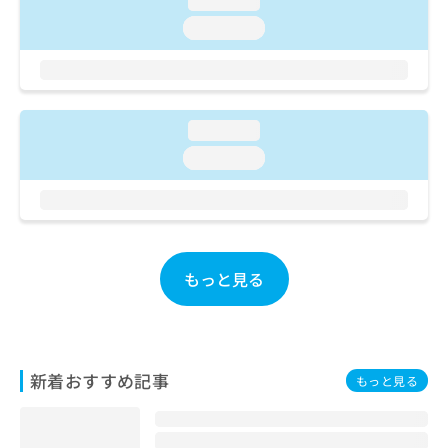
loading...
ご了
ら
み
承く
loading...
は
ださ
こ
無
い。
ち
料
ら
情
報
loading...
拡
掲
充
載
loading...
の
情
お
報
申
の
し
修
込
正
み
は
もっと見る
は
こ
こ
ち
ち
ら
ら
新着おすすめ記事
そ
もっと見る
の
他
の