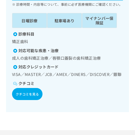
ッ
は
診療時間・内容等について、事前に必ず医療機関にご確認ください。
ク
こ
ナ
ち
マイナンバー保
日曜診療
駐車場あり
ビ
険証
ら
に
関
診療科目
広
す
広
矯正歯科
告
る
告
代
対応可能な疾患・治療
お
出
理
問
成人の歯科矯正治療／唇顎口蓋裂の歯科矯正治療
稿
店
い
の
対応クレジットカード
合
の
お
VISA／MASTER／JCB／AMEX／DINERS／DISCOVER／銀聯
わ
方
問
せ
い
は
クチコミ
は
合
こ
こ
クチコミを見る
わ
ち
ち
せ
ら
ら
は
こ
こち
ち
広
らは
広
ら
告
マイ
告
出
ナビ