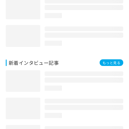
loading...
loading...
新着インタビュー記事
もっと見る
loading...
loading...