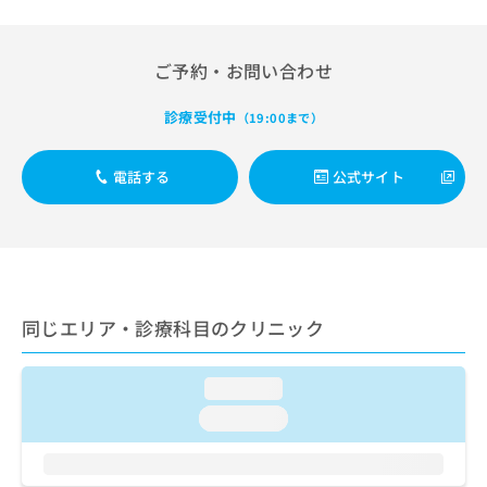
出
稿
クリ
資
稿
ニッ
の
料
クナ
の
お
の
ビサ
ご予約・お問い合わせ
お
問
ご
イト
問
い
請
への
い
診療受付中
合
（19:00まで）
お問
求
合
合せ
わ
は
フォ
わ
せ
こ
ーム
電話する
公式サイト
せ
は
ち
とな
は
こ
ら
りま
こ
ち
す。
ち
ら
クリ
無
ら
ニッ
料
クの
資
情
予
料
報
約・
同じエリア・診療科目のクリニック
の
症状
拡
のご
ご
充
相談
請
loading...
の
など
求
お
はで
loading...
は
申
きま
こ
せん
し
ので
ち
込