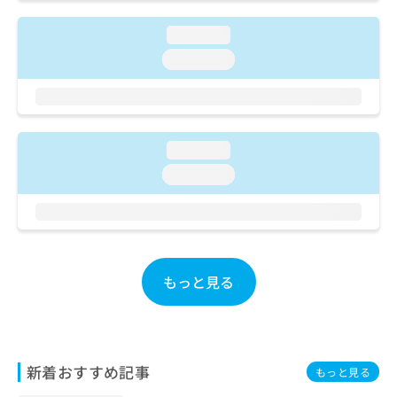
ご了
ら
み
承く
は
ださ
loading...
こ
無
い。
loading...
ち
料
ら
情
報
拡
掲
充
載
loading...
の
情
お
報
loading...
申
の
し
修
込
正
み
は
は
こ
こ
もっと見る
ち
ち
ら
ら
そ
の
新着おすすめ記事
もっと見る
他
の