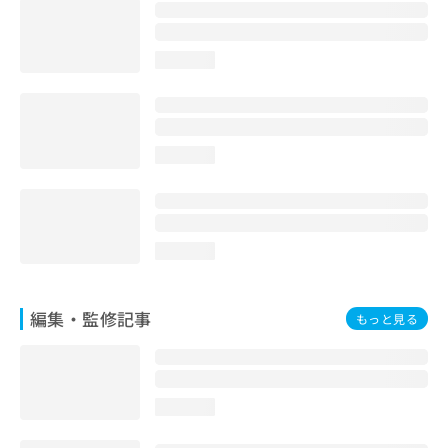
お
問
い
loading...
合
わ
せ
は
こ
loading...
ち
ら
loading...
編集・監修記事
もっと見る
loading...