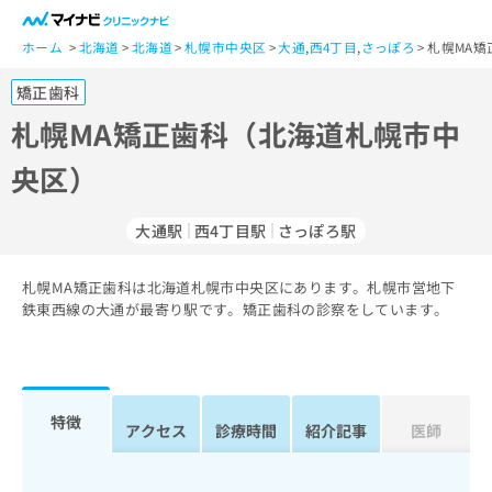
一
般
ホーム
北海道
北海道
札幌市中央区
大通
,
西4丁目
,
さっぽろ
札幌MA矯
ユ
矯正歯科
ー
ザ
札幌MA矯正歯科（北海道札幌市中
ー
央区）
の
方
は
大通駅
西4丁目駅
さっぽろ駅
こ
ち
札幌MA矯正歯科は北海道札幌市中央区にあります。札幌市営地下
ら
鉄東西線の大通が最寄り駅です。矯正歯科の診察をしています。
医
マ
療
イ
関
ナ
係
ビ
特徴
アクセス
診療時間
紹介記事
医師
者
ク
の
リ
方
ニ