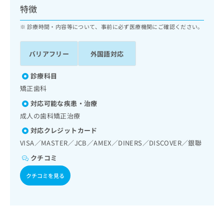
ッ
は
特徴
ク
こ
ナ
診療時間・内容等について、事前に必ず医療機関にご確認ください。
ち
ビ
ら
に
バリアフリー
外国語対応
関
広
す
広
告
る
診療科目
告
代
お
出
矯正歯科
理
問
稿
対応可能な疾患・治療
店
い
の
合
の
成人の歯科矯正治療
お
わ
方
問
対応クレジットカード
せ
い
は
VISA／MASTER／JCB／AMEX／DINERS／DISCOVER／銀聯
は
合
こ
こ
わ
クチコミ
ち
ち
せ
ら
ら
クチコミを見る
は
こ
こち
ち
広
らは
広
ら
告
マイ
告
出
ナビ