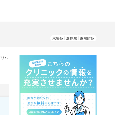
木場駅
潮見駅
東陽町駅
／リハ