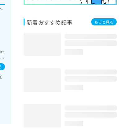
い。
新着おすすめ記事
もっと見る
／神
loading...
の一
管
る
ース
症
査／
関
loading...
ハ
麻
loading...