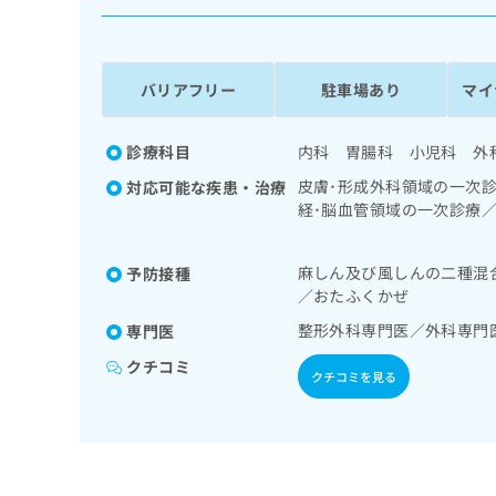
係
ク
者
リ
の
ニ
ッ
方
バリアフリー
駐車場あり
マイ
ク
は
ナ
こ
ビ
診療科目
内科 胃腸科 小児科 外
ち
に
皮膚･形成外科領域の一次
対応可能な疾患・治療
関
ら
経･脳血管領域の一次診療
す
次診療／上部消化管内視鏡
る
内視鏡的切除術／人工肛門
お
広
麻しん及び風しんの二種混
予防接種
メーカー管理／腎･泌尿器
広
問
／おたふくかぜ
告
告
インスリン療法／筋・骨格
い
出
節置換術（関節手術）／義
代
合
整形外科専門医／外科専門
専門医
稿
わ
ビリテーション／呼吸器リ
理
クチコミ
の
せ
酔／神経ブロック／医療用
クチコミを見る
店
お
は
の
問
こ
い
方
ち
合
ら
は
わ
こ