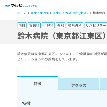
一
ホーム
関東
東京都
江東区
木場
,
潮見
,
東陽町
鈴木病院
般
ユ
内科
胃腸科
小児科
外科
整形外科
リハビリテー
ー
ザ
鈴木病院（東京都江東区
ー
の
方
鈴木病院は東京都江東区にあります。JR京葉線の潮見が
は
ビリテーション科の診察をしています。
こ
ち
ら
特徴
アクセス
医
マ
療
イ
ナ
関
特徴
ビ