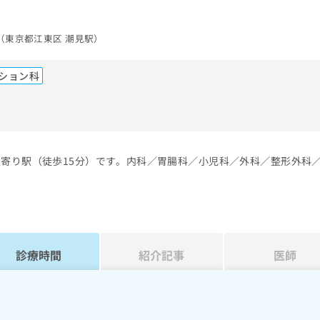
（東京都江東区 潮見駅）
ション科
）
最寄り駅（徒歩15分）です。内科／胃腸科／小児科／外科／整形外科
診療時間
紹介記事
医師