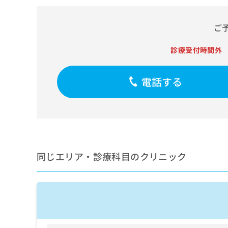
せ
こち
ち
らは
は
マイ
こ
ら
ご
ナビ
ち
クリ
ら
ニッ
診療受付時間外
クナ
広
ビサ
広
資
イト
告
告
電話する
への
料
出
出
お問
の
稿
合せ
稿
ご
の
フォ
の
請
お
ーム
お
求
問
とな
問
りま
は
い
い
す。
こ
合
合
クリ
ち
わ
同じエリア・診療科目のクリニック
ニッ
わ
ら
せ
クの
せ
は
予
は
約・
こ
こ
無
症状
ち
ち
のご
料
ら
相談
ら
情
など
報
はで