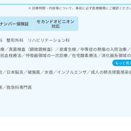
診療時間・内容等について、事前に必ず医療機関にご確認くださ
セカンドオピニオン
ナンバー保険証
対応
科 整形外科 リハビリテーション科
診療／真菌検査（顕微鏡検査）／皮膚生検／中等症の熱傷の入院治療
／抗血栓療法／呼吸器領域の一次診療／在宅酸素療法／消化器系領域
検査／上部消化管内視鏡的切除術／下部消化管内視鏡検査／下部消化
もっと見
の管理／肝･胆道・膵臓領域の一次診療／ホルター型心電図検査／ペ
合／日本脳炎／破傷風／水痘／インフルエンザ／成人の肺炎球菌感染
系領域の一次診療／内分泌･代謝･栄養領域の一次診療／内分泌機能検
系及び外傷領域の一次診療／手の外科手術／骨折観血的手術／人工股
肢装具の作成及び評価／脳血管疾患等リハビリテーション／運動器リ
医／救急科専門医
ハビリテーション／廃用症候群リハビリテーション／全身麻酔／脊椎
麻薬によるがん疼痛治療／CT撮影