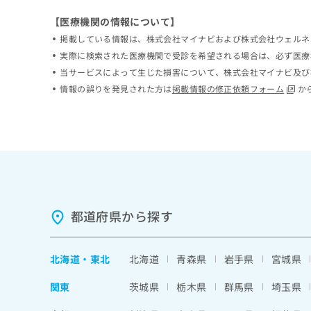
ち
み
【医療機関の情報について】
ら
は
掲載している情報は、株式会社マイナビおよび株式会社ウェルネ
こ
ち
実際に検索された医療機関で受診を希望される場合は、必ず医療
そ
ら
当サービスによって生じた損害について、株式会社マイナビ及び
の
情報の誤りを発見された方は
掲載情報の修正依頼フォーム
か
他
の
お
問
い
合
わ
せ
は
都道府県から探す
こ
ち
ら
北海道
・
東北
北海道
青森県
岩手県
宮城県
関東
茨城県
栃木県
群馬県
埼玉県