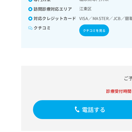
せ
こち
ーション／廃用症候群リハ
ち
らは
は
江東区
訪問診療対応エリア
マイ
患／小児腎疾患／小児神経
こ
ら
ナビ
泌疾患／乳幼児の育児相談
対応クレジットカード
VISA／MASTER／JCB／銀
ち
クリ
ら
ニッ
クチコミ
クチコミを見る
クナ
広
ビサ
広
資
イト
告
告
への
料
出
出
お問
の
稿
合せ
稿
ご
の
フォ
の
請
お
ーム
お
求
問
とな
問
りま
は
い
ご
い
す。
こ
合
合
クリ
ち
わ
診療受付時間
ニッ
わ
ら
せ
クの
せ
は
予
は
約・
こ
電話する
こ
無
症状
ち
ち
のご
料
ら
相談
ら
情
など
報
はで