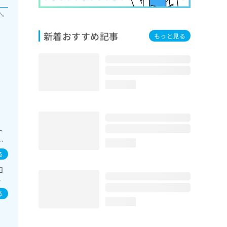
い。
新着おすすめ記事
もっと見る
loading...
ト
）
loading...
在
る
性
日
療
水
検
療
る
loading...
的
査
テ