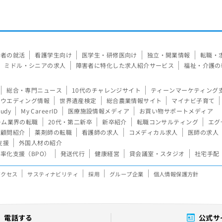
験者の就活
看護学生向け
医学生・研修医向け
独立・開業情報
転職・
ミドル・シニアの求人
障害者に特化した求人紹介サービス
福祉・介護の
総合・専門ニュース
10代のチャレンジサイト
ティーンマーケティング
ウエディング情報
世界遺産検定
総合農業情報サイト
マイナビ子育て
tudy
My CareerID
医療施設情報メディア
お買い物サポートメディア
ーム業界の転職
20代・第二新卒
新卒紹介
転職コンサルティング
エグ
顧問紹介
薬剤師の転職
看護師の求人
コメディカル求人
医師の求人
支援
外国人材の紹介
率化支援（BPO）
発送代行
健康経営
貸会議室・スタジオ
社宅手配
アクセス
サスティナビリティ
採用
グループ企業
個人情報保護方針
電話する
公式サ