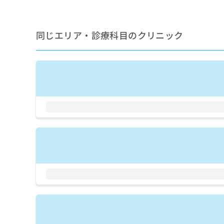
拡
資
きま
充
料
せん
の
ので
の
ご了
同じエリア・診療科目のクリニック
お
ご
承く
申
請
ださ
し
求
い。
込
は
み
こ
は
ち
こ
ら
ち
ら
無
料
掲
情
載
報
情
拡
報
充
の
の
修
お
正
申
は
し
こ
込