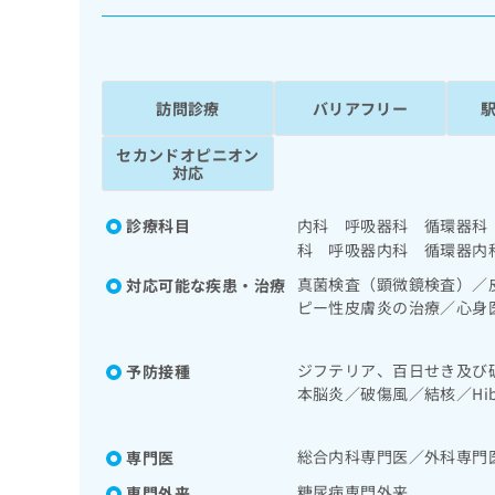
係
ク
者
リ
の
ニ
ッ
方
ク
訪問診療
バリアフリー
は
ナ
こ
ビ
セカンドオピニオン
ち
に
対応
関
ら
す
診療科目
内科 呼吸器科 循環器科
る
科 呼吸器内科 循環器内
お
広
広
問
真菌検査（顕微鏡検査）／
対応可能な疾患・治療
告
告
い
ピー性皮膚炎の治療／心身
出
代
合
／純音聴力検査／呼吸器領
稿
わ
理
宅酸素療法／消化器系領域
の
せ
ジフテリア、百日せき及び
予防接種
腫瘍化学療法／胃悪性腫瘍
店
お
は
本脳炎／破傷風／結核／H
法／胆道悪性腫瘍化学療法
の
問
こ
痘／インフルエンザ／成人
査／ペースメーカー管理／
い
方
ち
法／糖尿病患者教育（食事
合
総合内科専門医／外科専門
専門医
ら
は
な管理及び指導／血液凝固
わ
こ
糖尿病専門外来
専門外来
／義肢装具の作成及び評価