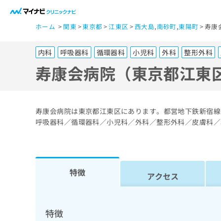
一
ホーム
関東
東京都
江東区
西大島
,
南砂町
,
東陽町
寿康
般
ユ
内科
呼吸器科
循環器科
小児科
外科
整形外科
ー
ザ
寿康会病院（東京都江東
ー
の
方
寿康会病院は東京都江東区にあります。都営地下鉄新宿線
は
呼吸器科／循環器科／小児科／外科／整形外科／皮膚科／
こ
ち
ら
特徴
アクセス
医
マ
療
イ
ナ
関
特徴
ビ