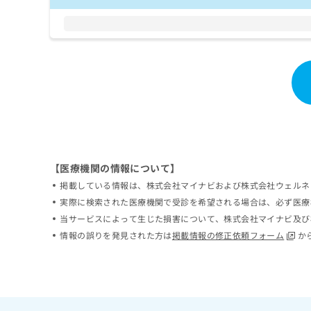
ち
み
ら
は
こ
ち
そ
ら
の
他
の
お
問
い
合
【医療機関の情報について】
わ
掲載している情報は、株式会社マイナビおよび株式会社ウェルネ
せ
実際に検索された医療機関で受診を希望される場合は、必ず医療
は
こ
当サービスによって生じた損害について、株式会社マイナビ及び
ち
情報の誤りを発見された方は
掲載情報の修正依頼フォーム
か
ら