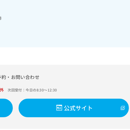
ビリテーション／小児領域の一次診療／小児循環器疾患／小児呼吸器
疾患／小児アレルギー疾患／小児自己免疫疾患／小児糖尿病／小児内
／夜尿症の治療／神経ブロック／CT撮影／在宅における看取り
聯
予約・お問い合わせ
外
次回受付：今日の8:30～12:30
公式サイト