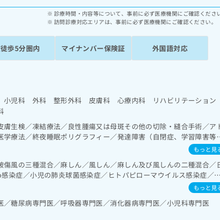
診療時間・内容等について、事前に必ず医療機関にご確認くださ
訪問診療対応エリアは、事前に必ず医療機関にご確認ください。
駅徒歩5分圏内
マイナンバー保険証
外国語対応
 小児科 外科 整形外科 皮膚科 心療内科 リハビリテーション
科
皮膚生検／凍結療法／良性腫瘍又は母斑その他の切除・縫合手術／ア
医学療法／終夜睡眠ポリグラフィー／発達障害（自閉症、学習障害等
域の一次診療／在宅持続陽圧呼吸療法（睡眠時無呼吸症候群治療）／
もっと見
の一次診療／上部消化管内視鏡検査／下部消化管内視鏡検査／食道悪
破傷風の三種混合／麻しん／風しん／麻しん及び風しんの二種混合／
化学療法／大腸悪性腫瘍化学療法／人工肛門の管理／肝悪性腫瘍化学
ib感染症／小児の肺炎球菌感染症／ヒトパピローマウイルス感染症／
／膵悪性腫瘍化学療法／循環器系領域の一次診療／ホルター型心電図
の肺炎球菌感染症／おたふくかぜ／B型肝炎／ロタウイルス感染症
尿失禁の治療／乳腺悪性腫瘍化学療法／内分泌機能検査／インスリン
もっと見
療法、運動療法、自己血糖測定）／糖尿病による合併症に対する継続
医／糖尿病専門医／呼吸器専門医／消化器病専門医／小児科専門医
異常の診断及び治療／筋・骨格系及び外傷領域の一次診療／関節鏡検
／摂食機能療法／脳血管疾患等リハビリテーション／運動器リハビリ