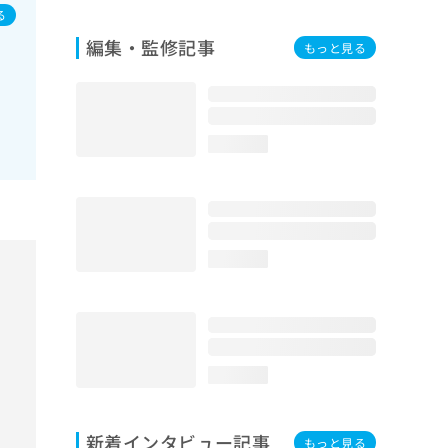
化
る
う
／
編集・監修記事
ク障
もっと見る
内
網
／
療
形
支
loading...
悪
系
下
／
悪
膵臓
loading...
腫
的
石
日
術
loading...
域の
術
性
新着インタビュー記事
もっと見る
分