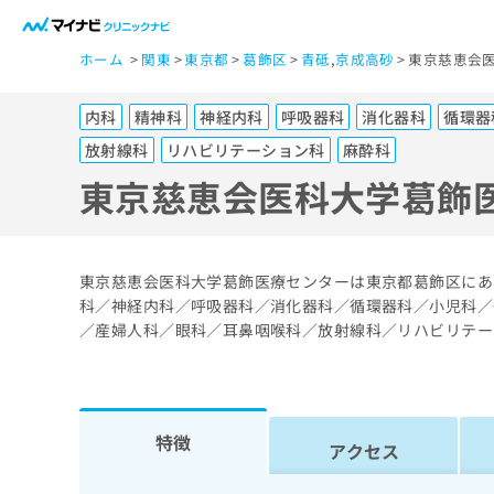
一
ホーム
関東
東京都
葛飾区
青砥
,
京成高砂
東京慈恵会
般
ユ
内科
精神科
神経内科
呼吸器科
消化器科
循環器
ー
ザ
放射線科
リハビリテーション科
麻酔科
ー
東京慈恵会医科大学葛飾
の
方
は
東京慈恵会医科大学葛飾医療センターは東京都葛飾区にあ
こ
科／神経内科／呼吸器科／消化器科／循環器科／小児科／
ち
／産婦人科／眼科／耳鼻咽喉科／放射線科／リハビリテー
ら
医
マ
特徴
療
イ
アクセス
ナ
関
ビ