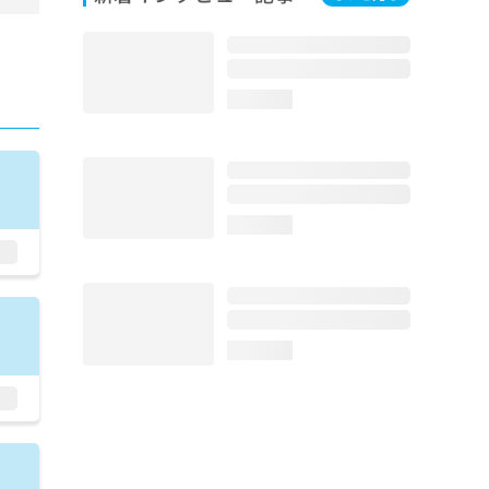
年
療
悪
／
loading...
に
線
増
手
手
loading...
手
ー
ョ
ア
液
ル
loading...
ブ
射
ン
／