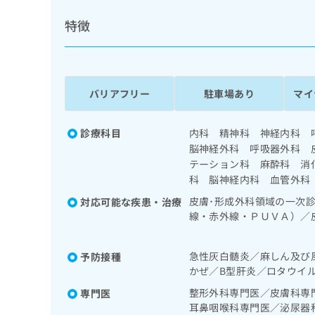
係
ク
者
特徴
リ
の
ニ
ッ
方
ク
は
ナ
こ
バリアフリー
駐車場あり
マイ
ビ
ち
に
関
ら
診療科目
内科 精神科 神経内科 
す
脳神経外科 呼吸器外科 
る
テーション科 麻酔科 消
お
広
広
問
科 脳神経内科 血管外科
告
告
い
皮膚･形成外科領域の一次
対応可能な疾患・治療
出
代
合
線・赤外線・ＰＵＶＡ）／
稿
わ
理
切除・縫合手術／アトピー
の
せ
店
測定／頸部動脈血栓内膜剥
お
は
急性灰白髄炎／麻しん及び
予防接種
の
のに限る）／経皮的選択的
問
こ
かぜ／B型肝炎／ロタウイ
（終日対応することができ
い
方
ち
（被包術、クリッピング）
合
ら
整形外科専門医／皮膚科専
専門医
は
わ
クリッピング）（終日対応
耳鼻咽喉科専門医／泌尿器
こ