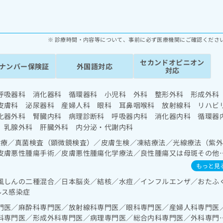
診療時間・内容等について、事前に必ず医療機関にご確認くださ
セカンドオピニオン
ナンバー保険証
外国語対応
対応
呼吸器科 消化器科 循環器科 小児科 外科 整形外科 形成外
皮膚科 泌尿器科 産婦人科 眼科 耳鼻咽喉科 放射線科 リハビ
化器外科 腎臓内科 病理診断科 呼吸器内科 消化器内科 循環器
 乳腺外科 肝臓外科 内分泌・代謝内科
診療／真菌検査（顕微鏡検査）／皮膚生検／凍結療法／光線療法（紫
皮膚悪性腫瘍手術／皮膚悪性腫瘍化学療法／良性腫瘍又は母斑その他
性皮膚炎の治療／神経･脳血管領域の一次診療／脳波検査／頭蓋内圧
もっと見
離術／経皮的選択的脳血栓・塞栓溶解術（終日対応することができる
風しんの二種混合／日本脳炎／結核／水痘／インフルエンザ／おたふ
脳血栓・塞栓溶解術（終日対応以外）／抗血栓療法／頭蓋内血腫除去
ルス感染症
るものに限る）／頭蓋内血腫除去術（終日対応以外）／脳動脈瘤根治
（終日対応することができるものに限る）／脳動脈瘤根治術（被包術
門医／麻酔科専門医／放射線科専門医／眼科専門医／産婦人科専門医
以外）／脳動静脈奇形摘出術／脳血管内手術／脳腫瘍摘出術／脊髄腫
科専門医／形成外科専門医／病理専門医／総合内科専門医／外科専門