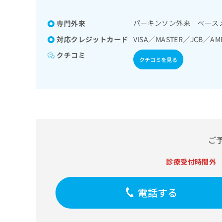
せ
こち
摘出術／悪性脳腫瘍放射線
／糖尿病専門医／肝臓専門
ち
らは
は
理・神経心理検査／精神療
器病専門医／腎臓専門医／
マイ
こ
パーキンソン外来 ペース
ら
専門外来
つ病／睡眠障害／摂食障害
脳神経外科専門医／リハビ
ナビ
ち
害等）／認知症／眼領域の
クリ
科専門医／乳腺専門医／臨
対応クレジットカード
VISA／MASTER／JCB／AM
ら
ニッ
膜光凝固術（網膜剥離手術
婦人科腫瘍専門医／脳血管
クナ
クチコミ
／耳鼻咽喉領域の一次診療
クチコミを見る
広
ビサ
成手術／副鼻腔炎手術／内
広
資
イト
告
ファイバースコピー／肺悪
告
への
料
出
出
性腫瘍放射線療法／在宅持
お問
の
稿
合せ
稿
領域の一次診療／上部消化
ご
の
フォ
の
部消化管内視鏡的切除術／
請
お
ーム
お
食道悪性腫瘍化学療法／胃
求
問
とな
問
性腫瘍手術／腹腔鏡下大腸
りま
は
い
い
す。
領域の一次診療／肝生検／
ご
こ
合
合
クリ
瘍化学療法／開腹による胆
ち
わ
ニッ
わ
ら
胆道ドレナージ／膵悪性腫
せ
診療受付時間外
クの
せ
破砕術／循環器系領域の一
は
予
は
約・
こ
対応することができるもの
こ
無
症状
ち
／経皮的冠動脈ステント留
電話する
ち
のご
料
ら
一次診療／膀胱鏡検査／腎
相談
ら
情
／腎悪性腫瘍手術／腎悪性
など
報
はで
腫瘍手術／腹腔鏡下前立腺