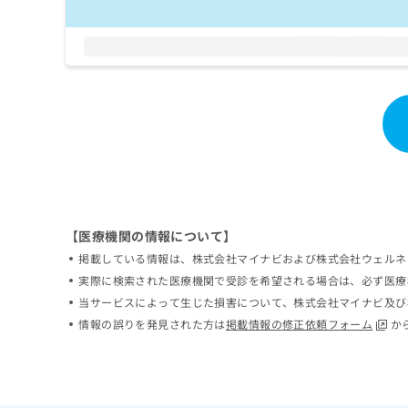
ち
み
ら
は
こ
ち
そ
ら
の
他
の
お
問
い
合
わ
【医療機関の情報について】
せ
掲載している情報は、株式会社マイナビおよび株式会社ウェルネ
は
実際に検索された医療機関で受診を希望される場合は、必ず医療
こ
ち
当サービスによって生じた損害について、株式会社マイナビ及び
ら
情報の誤りを発見された方は
掲載情報の修正依頼フォーム
か