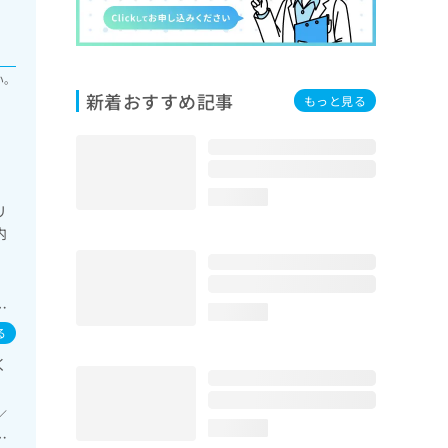
い。
新着おすすめ記事
もっと見る
科
loading...
リ
内
外
の
loading...
持続
る
も
く
術
術
、
／
loading...
瘍
医