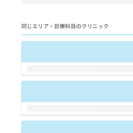
拡
資
きま
娩／選択帝王切開術／緊急
充
料
せん
期障害治療／子宮筋腫摘出
の
ので
の
法／卵巣悪性腫瘍手術／卵
ご了
お
ご
性腫瘍化学療法／乳腺悪性
承く
同じエリア・診療科目のクリニック
申
請
ださ
インスリン療法／糖尿病患
し
求
い。
対する継続的な管理及び指
込
は
療法／副腎腫瘍摘出術／血
み
こ
幅同定検査／筋・骨格系及
は
ち
術（筋・腱手術）／骨折観
こ
ら
ち
術）／脊椎手術／椎間板摘
ら
術／義肢装具の作成及び評
無
ション／呼吸器リハビリテ
料
ン／小児領域の一次診療／
掲
情
レルギー疾患／小児自己免
載
報
疾患／小児の脳炎又は髄膜
情
拡
ギー負荷検査／麻酔科標榜
報
充
ロック／硬膜外ブロックに
の
の
線療法／体外照射／画像診
修
お
モグラフィー検査（乳房撮
正
申
病理迅速検査／外来におけ
は
し
こ
込