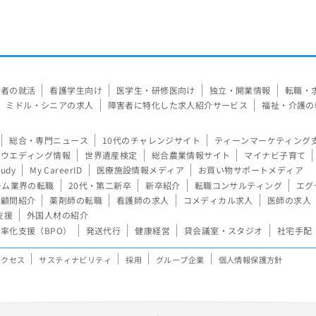
験者の就活
看護学生向け
医学生・研修医向け
独立・開業情報
転職・
ミドル・シニアの求人
障害者に特化した求人紹介サービス
福祉・介護の
総合・専門ニュース
10代のチャレンジサイト
ティーンマーケティング
ウエディング情報
世界遺産検定
総合農業情報サイト
マイナビ子育て
tudy
My CareerID
医療施設情報メディア
お買い物サポートメディア
ーム業界の転職
20代・第二新卒
新卒紹介
転職コンサルティング
エグ
顧問紹介
薬剤師の転職
看護師の求人
コメディカル求人
医師の求人
支援
外国人材の紹介
率化支援（BPO）
発送代行
健康経営
貸会議室・スタジオ
社宅手配
アクセス
サスティナビリティ
採用
グループ企業
個人情報保護方針