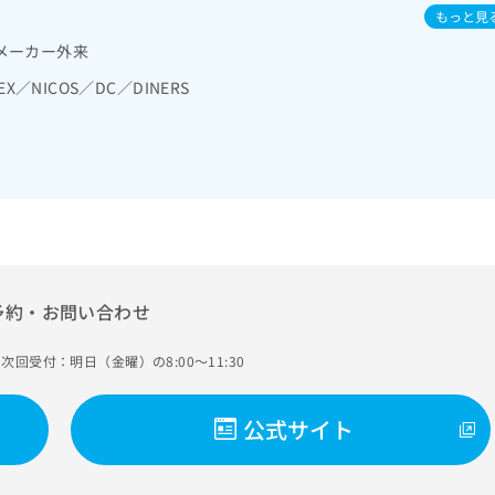
療法／悪性脳腫瘍化学療法／精神科・神経科領域の一次診療／臨床心
医／感染症専門医／救急科専門医／循環器専門医／呼吸器専門医／消
もっと見
法／精神分析療法／終夜睡眠ポリグラフィー／思春期のうつ病又は躁
小児科専門医／内分泌代謝科専門医／消化器外科専門医／透析専門医
メーカー外来
（拒食症･過食症）／神経症性障害（強迫性障害、不安障害、パニッ
リテーション科専門医／消化器内視鏡専門医／小児外科専門医／神経
一次診療／硝子体手術／水晶体再建術（白内障手術）／緑内障手術／
床遺伝専門医／アレルギー専門医／核医学専門医／大腸肛門病専門医
EX／NICOS／DC／DINERS
）／斜視手術／角膜移植術／コンタクトレンズ検査／小児視力障害診
内治療専門医／一般病院連携精神医学専門医／精神科専門医
／喉頭ファイバースコピー／純音聴力検査／小児聴力障害診療／鼓室
視鏡下副鼻腔炎手術／舌悪性腫瘍手術／呼吸器領域の一次診療／気管
性腫瘍摘出術／胸腔鏡下肺悪性腫瘍摘出術／肺悪性腫瘍化学療法／肺
続陽圧呼吸療法（睡眠時無呼吸症候群治療）／在宅酸素療法／消化器
管内視鏡検査／上部消化管内視鏡的切除術／下部消化管内視鏡検査／
虫垂切除術（ただし、乳幼児に係るものを除く）／食道悪性腫瘍手術
悪性腫瘍手術／腹腔鏡下胃悪性腫瘍手術／胃悪性腫瘍化学療法／大腸
悪性腫瘍手術／大腸悪性腫瘍化学療法／人工肛門の管理／肝･胆道・
肝悪性腫瘍手術／肝悪性腫瘍化学療法／胆道悪性腫瘍手術／胆道悪性
予約・お問い合わせ
石症手術／腹腔鏡下胆石症手術／内視鏡的胆道ドレナージ／経皮経肝
瘍手術／膵悪性腫瘍化学療法／膵悪性腫瘍放射線療法／体外衝撃波胆
次回受付：明日（金曜）の8:00～11:30
次診療／ホルター型心電図検査／心臓カテーテル法による諸検査（終
に限る）／経皮的冠動脈形成術（ＰＴＣＡ）／経皮的冠動脈血栓吸引
置術／ペースメーカー移植術／ペースメーカー管理／腎･泌尿器系領
公式サイト
生検／血液透析／腹膜透析（CAPD）／体外衝撃波腎・尿路結石破砕
腫瘍化学療法／膀胱悪性腫瘍手術／膀胱悪性腫瘍化学療法／前立腺悪
悪性腫瘍手術／前立腺悪性腫瘍化学療法／産科領域の一次診療／正常