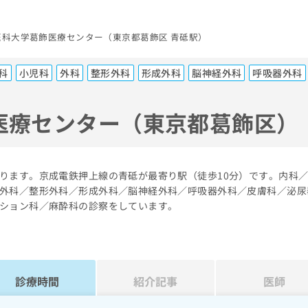
医科大学葛飾医療センター（東京都葛飾区 青砥駅）
科
小児科
外科
整形外科
形成外科
脳神経外科
呼吸器外科
医療センター（東京都葛飾区）
ります。京成電鉄押上線の青砥が最寄り駅（徒歩10分）です。内科
外科／整形外科／形成外科／脳神経外科／呼吸器外科／皮膚科／泌尿
ション科／麻酔科の診察をしています。
診療時間
紹介記事
医師