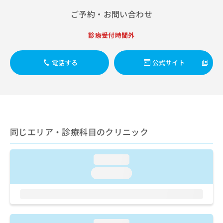
ご了
ら
み
承く
ご予約・お問い合わせ
は
ださ
こ
無
い。
ち
診療受付時間外
料
ら
情
報
電話する
公式サイト
拡
掲
充
載
の
情
お
報
申
の
し
修
込
正
同じエリア・診療科目のクリニック
み
は
は
こ
こ
ち
loading...
ち
ら
loading...
ら
そ
の
他
の