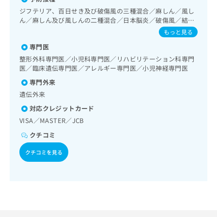
出
稿
クリ
資
門の管理／ホルター型心電図検査／尿失禁の治療／義肢装具
ジフテリア、百日せき及び破傷風の三種混合／麻しん／風し
稿
ニッ
の
料
の作成及び評価／視能訓練／摂食機能療法／小児神経疾患／
ん／麻しん及び風しんの二種混合／日本脳炎／破傷風／結核
クナ
の
お
の
小児アレルギー疾患／小児先天性代謝疾患／乳幼児の育児相
ビサ
／Hib感染症／小児の肺炎球菌感染症／ヒトパピローマウイ
お
もっと見る
問
ご
談／画像診断管理（専ら画像診断を担当する医師による読
イト
ルス感染症／水痘／インフルエンザ／成人の肺炎球菌感染症
問
い
請
への
影）／ＭＲＩ撮影／CT撮影／歯科領域の一次診療／成人の歯
専門医
／おたふくかぜ／B型肝炎／ロタウイルス感染症
い
合
お問
求
科矯正治療
整形外科専門医／小児科専門医／リハビリテーション科専門
合
合せ
わ
は
医／臨床遺伝専門医／アレルギー専門医／小児神経専門医
フォ
わ
せ
こ
ーム
せ
は
専門外来
ち
とな
は
こ
ら
遺伝外来
りま
こ
ち
す。
対応クレジットカード
ち
ら
クリ
無
ら
ニッ
VISA／MASTER／JCB
料
クの
資
情
クチコミ
予
料
報
約・
の
症状
クチコミを見る
拡
のご
ご
充
相談
請
の
など
求
お
はで
は
申
きま
こ
せん
し
ので
ち
込