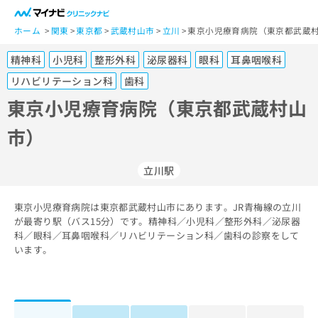
一
般
ホーム
関東
東京都
武蔵村山市
立川
東京小児療育病院（東京都武蔵村
ユ
精神科
小児科
整形外科
泌尿器科
眼科
耳鼻咽喉科
ー
ザ
リハビリテーション科
歯科
ー
東京小児療育病院（東京都武蔵村山
の
方
市）
は
こ
立川駅
ち
ら
東京小児療育病院は東京都武蔵村山市にあります。JR青梅線の立川
医
が最寄り駅（バス15分）です。精神科／小児科／整形外科／泌尿器
マ
療
科／眼科／耳鼻咽喉科／リハビリテーション科／歯科の診察をして
イ
関
います。
ナ
係
ビ
者
ク
の
リ
方
ニ