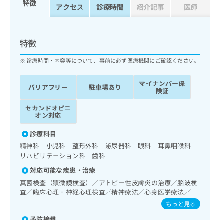
特徴
ッ
は
アクセス
診療時間
紹介記事
医師
ク
こ
ナ
ち
ビ
ら
特徴
に
関
広
診療時間・内容等について、事前に必ず医療機関にご確認ください。
す
広
告
る
告
代
マイナンバー保
お
出
バリアフリー
駐車場あり
険証
理
問
稿
店
い
の
セカンドオピニ
合
の
お
オン対応
わ
方
問
せ
診療科目
い
は
は
合
精神科 小児科 整形外科 泌尿器科 眼科 耳鼻咽喉科
こ
こ
わ
リハビリテーション科 歯科
ち
ち
せ
ら
対応可能な疾患・治療
ら
は
真菌検査（顕微鏡検査）／アトピー性皮膚炎の治療／脳波検
こ
こち
査／臨床心理・神経心理検査／精神療法／心身医学療法／睡
ち
広
らは
眠障害／発達障害（自閉症、学習障害等）／小児視力障害診
広
ら
もっと見る
告
マイ
療／喉頭ファイバースコピー／純音聴力検査／摂食機能障害
告
出
ナビ
予防接種
の治療／気管支ファイバースコピー／在宅酸素療法／人工肛