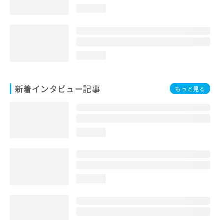
loading...
loading...
新着インタビュー記事
もっと見る
loading...
loading...