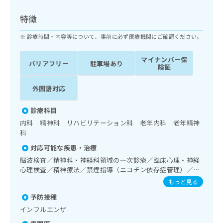
ッ
は
ク
こ
特徴
ナ
ち
ビ
診療時間・内容等について、事前に必ず医療機関にご確認ください。
ら
に
関
マイナンバー保
広
バリアフリー
駐車場あり
す
広
険証
告
る
告
代
お
出
外国語対応
理
問
稿
店
い
の
診療科目
合
の
お
内科 精神科 リハビリテーション科 老年内科 老年精神
わ
方
問
科
せ
い
は
は
合
対応可能な疾患・治療
こ
こ
わ
ち
脳波検査／精神科・神経科領域の一次診療／臨床心理・神経
ち
せ
心理検査／精神療法／禁煙指導（ニコチン依存症管理）／睡
ら
ら
は
眠障害／神経症性障害（強迫性障害、不安障害、パニック障
もっと見る
こ
害等）／認知症／精神科ショート・ケア／消化器系領域の一
こち
ち
予防接種
広
次診療／上部消化管内視鏡検査／下部消化管内視鏡検査／循
らは
広
ら
告
環器系領域の一次診療／ホルター型心電図検査／摂食機能療
インフルエンザ
マイ
告
法／画像診断管理（専ら画像診断を担当する医師による読
出
ナビ