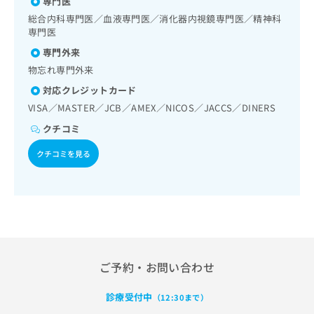
専門医
出
影）
稿
クリ
資
稿
ニッ
総合内科専門医／血液専門医／消化器内視鏡専門医／精神科
の
料
クナ
の
専門医
お
の
ビサ
お
問
ご
専門外来
イト
問
い
請
への
物忘れ専門外来
い
合
お問
求
合
合せ
わ
対応クレジットカード
は
フォ
わ
せ
こ
VISA／MASTER／JCB／AMEX／NICOS／JACCS／DINERS
ーム
せ
は
ち
とな
クチコミ
は
こ
ら
りま
こ
ち
す。
クチコミを見る
ち
ら
クリ
無
ら
ニッ
料
クの
資
情
予
料
報
約・
の
症状
拡
のご
ご
充
相談
請
の
など
求
お
ご予約・お問い合わせ
はで
は
申
きま
こ
せん
し
診療受付中
（12:30まで）
ので
ち
込