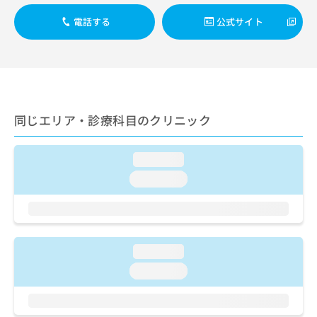
ご了
ら
み
承く
は
電話する
公式サイト
ださ
こ
無
い。
ち
料
ら
情
報
拡
掲
充
載
同じエリア・診療科目のクリニック
の
情
お
報
申
の
loading...
し
修
込
loading...
正
み
は
は
こ
こ
ち
ち
ら
ら
loading...
そ
loading...
の
他
の