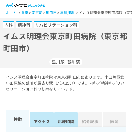
一
般
ホーム
関東
東京都
町田市
黒川
,
鶴川
イムス明理会東京町田病院（東
ユ
内科
精神科
リハビリテーション科
ー
ザ
イムス明理会東京町田病院（東京都
ー
町田市）
の
方
は
黒川駅
鶴川駅
こ
ち
イムス明理会東京町田病院は東京都町田市にあります。小田急電鉄
ら
小田原線の鶴川が最寄り駅（バス15分）です。内科／精神科／リハ
ビリテーション科の診察をしています。
医
マ
療
イ
関
ナ
係
ビ
者
ク
特徴
アクセス
診療時間
紹介記事
医師
の
リ
方
ニ