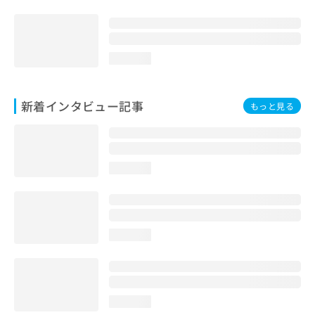
loading...
新着インタビュー記事
もっと見る
loading...
loading...
loading...