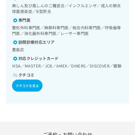
出
稿
クリ
資
領域の一次診療／ホルター型心電図検査／腎･泌尿器系領域
麻しん及び風しんの二種混合／インフルエンザ／成人の肺炎
稿
ニッ
の
料
の一次診療／尿失禁の治療／インスリン療法／糖尿病患者教
球菌感染症／B型肝炎
クナ
の
お
の
育（食事療法、運動療法、自己血糖測定）／糖尿病による合
ビサ
お
専門医
問
ご
併症に対する継続的な管理及び指導／筋・骨格系及び外傷領
イト
問
い
域の一次診療／骨折観血的手術／義肢装具の作成及び評価／
請
整形外科専門医／麻酔科専門医／総合内科専門医／呼吸器専
への
い
合
脳血管疾患等リハビリテーション／運動器リハビリテーショ
お問
門医／消化器外科専門医／レーザー専門医
求
合
合せ
わ
ン／呼吸器リハビリテーション／廃用症候群リハビリテーシ
は
訪問診療対応エリア
フォ
わ
ョン／神経ブロック／医療用麻薬によるがん疼痛治療／がん
せ
こ
ーム
豊島区
せ
に伴う精神症状のケア／画像診断管理（専ら画像診断を担当
は
ち
とな
は
する医師による読影）／CT撮影／漢方薬の処方
こ
ら
対応クレジットカード
りま
こ
ち
す。
VISA／MASTER／JCB／AMEX／DINERS／DISCOVER／銀聯
ち
ら
クリ
無
ら
ニッ
クチコミ
料
クの
資
情
予
クチコミを見る
料
報
約・
の
症状
拡
のご
ご
充
相談
請
の
など
求
お
はで
は
申
きま
こ
せん
し
ので
ち
込
ご予約・お問い合わせ