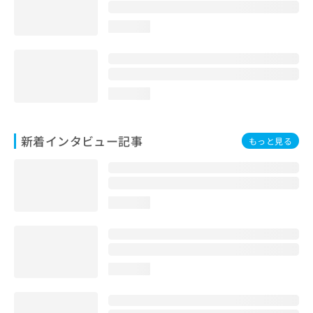
loading...
loading...
新着インタビュー記事
もっと見る
loading...
loading...