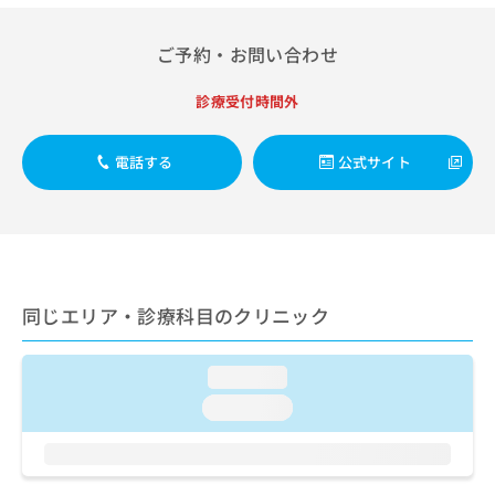
ご了
ら
み
承く
は
ださ
ご予約・お問い合わせ
こ
無
い。
ち
料
ら
診療受付時間外
情
報
拡
掲
電話する
公式サイト
充
載
の
情
お
報
申
の
し
修
込
正
み
は
同じエリア・診療科目のクリニック
は
こ
こ
ち
ち
ら
loading...
ら
loading...
そ
の
他
の