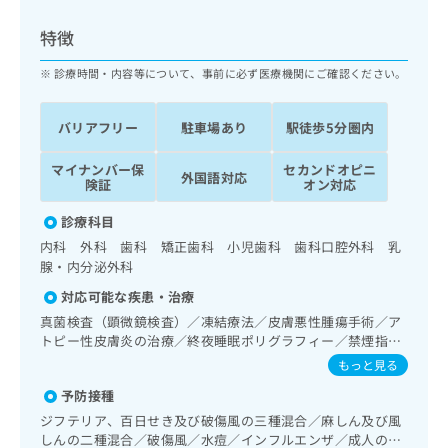
ッ
は
ク
こ
特徴
ナ
ち
ビ
診療時間・内容等について、事前に必ず医療機関にご確認ください。
ら
に
関
広
バリアフリー
駐車場あり
駅徒歩5分圏内
す
広
告
る
告
代
マイナンバー保
セカンドオピニ
お
出
外国語対応
険証
オン対応
理
問
稿
店
い
の
診療科目
合
の
お
内科 外科 歯科 矯正歯科 小児歯科 歯科口腔外科 乳
わ
方
問
腺・内分泌外科
せ
い
は
は
合
対応可能な疾患・治療
こ
こ
わ
ち
真菌検査（顕微鏡検査）／凍結療法／皮膚悪性腫瘍手術／ア
ち
せ
トピー性皮膚炎の治療／終夜睡眠ポリグラフィー／禁煙指導
ら
ら
は
（ニコチン依存症管理）／在宅持続陽圧呼吸療法（睡眠時無
もっと見る
こ
呼吸症候群治療）／消化器系領域の一次診療／上部消化管内
こち
ち
予防接種
広
視鏡検査／下部消化管内視鏡検査／肝･胆道・膵臓領域の一
らは
広
ら
告
次診療／ホルター型心電図検査／乳腺領域の一次診療／乳腺
ジフテリア、百日せき及び破傷風の三種混合／麻しん及び風
マイ
告
悪性腫瘍手術／乳腺悪性腫瘍化学療法／糖尿病患者教育（食
出
ナビ
しんの二種混合／破傷風／水痘／インフルエンザ／成人の肺