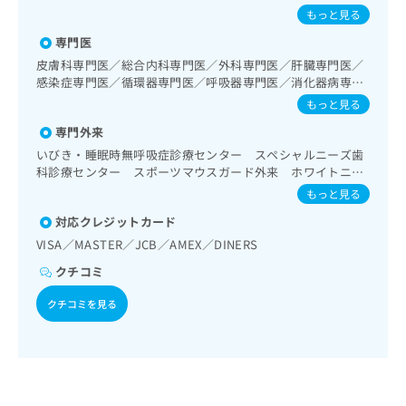
出
事療法、運動療法、自己血糖測定）／甲状腺腫瘍手術／甲状
稿
クリ
炎球菌感染症／おたふくかぜ／B型肝炎
資
もっと見る
稿
ニッ
腺悪性腫瘍化学療法／摂食機能療法／脳血管疾患等リハビリ
の
料
クナ
テーション／全身麻酔／神経ブロック／医療用麻薬によるが
の
専門医
お
の
ビサ
ん疼痛治療／がんに伴う精神症状のケア／画像診断管理（専
お
問
ご
皮膚科専門医／総合内科専門医／外科専門医／肝臓専門医／
イト
ら画像診断を担当する医師による読影）／ＭＲＩ撮影／マン
問
い
感染症専門医／循環器専門医／呼吸器専門医／消化器病専門
請
への
モグラフィー検査（乳房撮影）／CT撮影／病理診断（専ら病
い
合
医／超音波専門医／老年病専門医／消化器内視鏡専門医／乳
お問
求
もっと見る
理診断を担当する医師による診断）／歯科領域の一次診療／
合
合せ
わ
腺専門医／アレルギー専門医／大腸肛門病専門医／心療内科
は
成人の歯科矯正治療／唇顎口蓋裂の歯科矯正治療／顎変形症
フォ
わ
専門外来
専門医／口腔外科専門医／歯周病専門医／歯科麻酔専門医／
せ
こ
の歯科矯正治療／障害者の歯科治療／摂食機能障害の治療／
ーム
せ
小児歯科専門医／歯科放射線専門医
は
いびき・睡眠時無呼吸症診療センター スペシャルニーズ歯
ち
埋伏歯抜歯／顎関節症治療／顎変形症治療／顎骨骨折治療／
とな
は
こ
科診療センター スポーツマウスガード外来 ホワイトニン
ら
りま
口唇、舌若しくは口腔粘膜の炎症、外傷又は腫瘍の治療／唇
こ
ち
グ外来 マタニティ歯科外来 顎関節症診療センター 顎変
す。
もっと見る
顎口蓋裂治療／口腔領域の腫瘍の治療
ち
形症診療センター 禁煙外来 口蓋裂歯科外来 口腔インプ
ら
クリ
無
対応クレジットカード
ら
ニッ
ラント診療科 口腔リハビリテーション料 口腔顔面痛セン
料
クの
ター 歯の細胞バンク外来 歯科人間ドック 心療歯科診療
VISA／MASTER／JCB／AMEX／DINERS
資
情
予
センター 摂食障害(拒食症・過食症)歯科外来
料
報
約・
クチコミ
の
症状
拡
のご
ご
クチコミを見る
充
相談
請
の
など
求
お
はで
は
申
きま
こ
せん
し
ので
ち
込