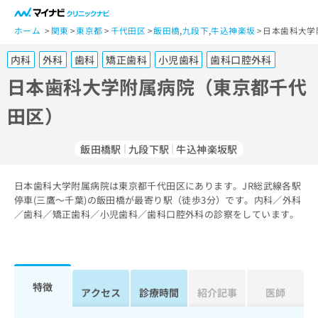
一
般
ホーム
関東
東京都
千代田区
飯田橋
,
九段下
,
牛込神楽坂
日本歯科大学
ユ
内科
外科
歯科
矯正歯科
小児歯科
歯科口腔外科
ー
ザ
日本歯科大学附属病院（東京都千代
ー
田区）
の
方
は
飯田橋駅
九段下駅
牛込神楽坂駅
こ
ち
日本歯科大学附属病院は東京都千代田区にあります。JR総武線各駅
ら
停車(三鷹～千葉)の飯田橋が最寄り駅（徒歩3分）です。内科／外科
／歯科／矯正歯科／小児歯科／歯科口腔外科の診察をしています。
医
マ
療
イ
関
ナ
係
ビ
者
ク
特徴
アクセス
診療時間
紹介記事
医師
の
リ
方
ニ