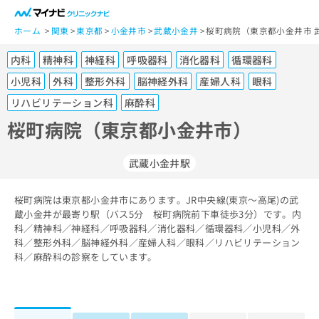
一
般
ホーム
関東
東京都
小金井市
武蔵小金井
桜町病院（東京都小金井市 
ユ
内科
精神科
神経科
呼吸器科
消化器科
循環器科
ー
ザ
小児科
外科
整形外科
脳神経外科
産婦人科
眼科
ー
リハビリテーション科
麻酔科
の
桜町病院（東京都小金井市）
方
は
こ
武蔵小金井駅
ち
ら
桜町病院は東京都小金井市にあります。JR中央線(東京～高尾)の武
蔵小金井が最寄り駅（バス5分 桜町病院前下車徒歩3分）です。内
医
マ
科／精神科／神経科／呼吸器科／消化器科／循環器科／小児科／外
療
イ
科／整形外科／脳神経外科／産婦人科／眼科／リハビリテーション
関
ナ
科／麻酔科の診察をしています。
係
ビ
者
ク
の
リ
方
ニ