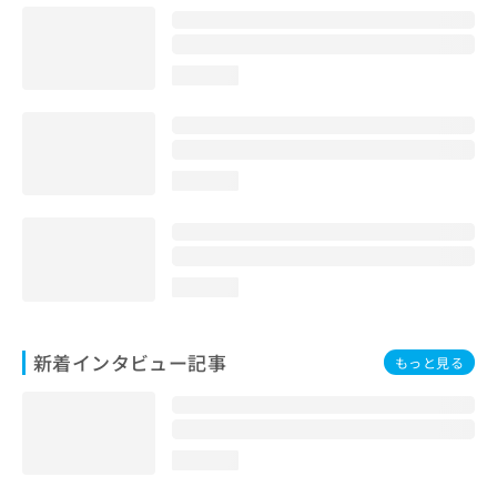
loading...
loading...
loading...
新着インタビュー記事
もっと見る
loading...