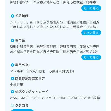
出
稿
クリ
神経科領域の一次診療／臨床心理・神経心理検査／精神療法
資
稿
ニッ
／心身医学療法／思春期のうつ病又は躁うつ病／睡眠障害／
の
料
もっと見る
クナ
の
薬物依存症／神経症性障害（強迫性障害、不安障害、パニッ
お
の
ビサ
予防接種
お
ク障害等）／認知症／眼領域の一次診療／水晶体再建術（白
問
ご
イト
内障手術）／緑内障手術／網膜光凝固術（網膜剥離手術）／
問
い
ジフテリア、百日せき及び破傷風の三種混合／急性灰白髄炎
請
への
コンタクトレンズ検査／小児視力障害診療／呼吸器領域の一
い
／麻しん／風しん／麻しん及び風しんの二種混合／日本脳炎
合
お問
求
次診療／気管支ファイバースコピー／肺悪性腫瘍化学療法／
合
／Hib感染症／小児の肺炎球菌感染症／ヒトパピローマウイ
合せ
わ
は
もっと見る
在宅持続陽圧呼吸療法（睡眠時無呼吸症候群治療）／在宅酸
フォ
わ
ルス感染症／水痘／インフルエンザ／成人の肺炎球菌感染症
せ
こ
素療法／消化器系領域の一次診療／上部消化管内視鏡検査／
ーム
専門医
／おたふくかぜ／B型肝炎／ロタウイルス感染症
せ
は
ち
とな
下部消化管内視鏡検査／食道悪性腫瘍化学療法／胃悪性腫瘍
は
整形外科専門医／麻酔科専門医／眼科専門医／産婦人科専門
こ
ら
りま
化学療法／大腸悪性腫瘍化学療法／人工肛門の管理／肝･胆
こ
医／総合内科専門医／外科専門医／糖尿病専門医／循環器専
ち
す。
道・膵臓領域の一次診療／肝悪性腫瘍化学療法／胆道悪性腫
ち
門医／呼吸器専門医／消化器病専門医／小児科専門医
ら
クリ
もっと見る
瘍化学療法／膵悪性腫瘍化学療法／循環器系領域の一次診療
無
ら
ニッ
／ホルター型心電図検査／ペースメーカー管理／産科領域の
料
専門外来
クの
資
一次診療／正常分娩／選択帝王切開術／緊急帝王切開術／婦
情
予
アレルギー外来(小児科) 心臓外来(小児科)
人科領域の一次診療／更年期障害治療／子宮筋腫摘出術／腹
料
報
約・
腔鏡下子宮筋腫摘出術／内分泌･代謝･栄養領域の一次診療／
の
症状
訪問診療対応エリア
拡
のご
内分泌機能検査／インスリン療法／糖尿病患者教育（食事療
ご
充
小金井市
相談
法、運動療法、自己血糖測定）／糖尿病による合併症に対す
請
の
など
る継続的な管理及び指導／骨髄生検／リンパ節生検／血液凝
対応クレジットカード
求
お
はで
固異常の診断及び治療／筋・骨格系及び外傷領域の一次診療
は
VISA／MASTER／JCB／AMEX／DINERS／DISCOVER／銀聯
申
きま
／手の外科手術／アキレス腱断裂手術（筋・腱手術）／骨折
こ
せん
し
クチコミ
観血的手術／人工股関節置換術（関節手術）／人工膝関節置
ので
ち
込
換術（関節手術）／脊椎手術／椎間板摘出術／義肢装具の作