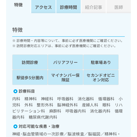
ッ
は
特徴
アクセス
診療時間
紹介記事
医師
ク
こ
ナ
ち
ビ
ら
に
特徴
関
広
す
広
診療時間・内容等について、事前に必ず医療機関にご確認ください。
告
る
訪問診療対応エリアは、事前に必ず医療機関にご確認ください。
告
代
お
出
理
問
稿
訪問診療
バリアフリー
駐車場あり
店
い
の
合
の
お
マイナンバー保
セカンドオピニ
わ
駅徒歩5分圏内
方
問
険証
オン対応
せ
い
は
は
合
こ
診療科目
こ
わ
ち
内科 精神科 神経科 呼吸器科 消化器科 循環器科 小
ち
せ
ら
児科 外科 整形外科 脳神経外科 産婦人科 眼科 リハ
ら
は
ビリテーション科 麻酔科 呼吸器内科 消化器内科 循環
こ
器内科 糖尿病代謝内科
こち
ち
広
らは
対応可能な疾患・治療
広
ら
告
マイ
告
出
神経･脳血管領域の一次診療／脳波検査／脳磁図／精神科・
ナビ