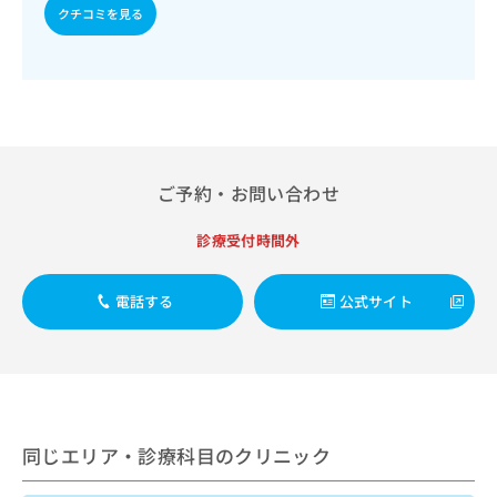
ご了
ら
み
クチコミを見る
成及び評価／視能訓練／摂食機能療法／脳血管疾患等リハビ
承く
は
リテーション／運動器リハビリテーション／呼吸器リハビリ
ださ
こ
無
い。
テーション／廃用症候群リハビリテーション／小児領域の一
ち
料
次診療／小児循環器疾患／小児呼吸器疾患／小児神経疾患／
ら
情
小児アレルギー疾患／乳幼児の育児相談／麻酔科標榜医によ
る麻酔（麻酔管理）／全身麻酔／硬膜外麻酔／脊椎麻酔／神
報
経ブロック／硬膜外ブロックにおける麻酔剤の持続注入／医
拡
掲
療用麻薬によるがん疼痛治療／がんに伴う精神症状のケア／
充
載
画像診断管理（専ら画像診断を担当する医師による読影）／
ご予約・お問い合わせ
の
情
ＭＲＩ撮影／CT撮影／在宅における看取り
お
報
申
の
診療受付時間外
し
修
込
正
電話する
公式サイト
み
は
は
こ
こ
ち
ち
ら
ら
そ
の
同じエリア・診療科目のクリニック
他
の