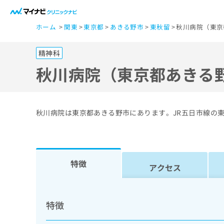
一
ホーム
関東
東京都
あきる野市
東秋留
秋川病院（東京
般
ユ
精神科
ー
ザ
秋川病院（東京都あきる
ー
の
方
秋川病院は東京都あきる野市にあります。JR五日市線の
は
こ
ち
ら
特徴
アクセス
医
マ
療
イ
特徴
ナ
関
ビ