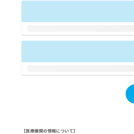
拡
資
きま
充
料
せん
の
ので
の
ご了
お
ご
承く
申
請
ださ
し
求
い。
込
は
み
こ
は
ち
こ
ら
ち
ら
無
料
掲
情
載
報
情
拡
報
充
の
の
修
お
正
申
は
し
【医療機関の情報について】
こ
込