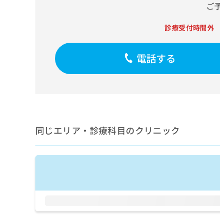
せ
こち
ご
ち
らは
は
マイ
こ
ら
ナビ
診療受付時間外
ち
クリ
ら
ニッ
クナ
電話する
広
ビサ
広
資
イト
告
告
への
料
出
出
お問
の
稿
合せ
稿
ご
の
フォ
の
請
お
ーム
お
求
問
とな
問
りま
は
同じエリア・診療科目のクリニック
い
い
す。
こ
合
合
クリ
ち
わ
ニッ
わ
ら
せ
クの
せ
は
予
は
約・
こ
こ
無
症状
ち
ち
のご
料
ら
相談
ら
情
など
報
はで