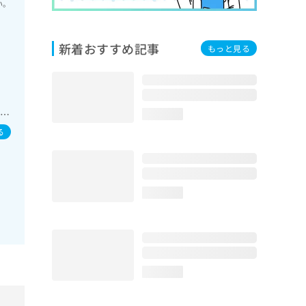
い。
新着おすすめ記事
もっと見る
外傷
loading...
の処
る
loading...
loading...