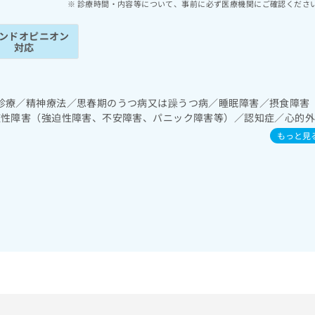
診療時間・内容等について、事前に必ず医療機関にご確認くださ
ンドオピニオン
対応
診療／精神療法／思春期のうつ病又は躁うつ病／睡眠障害／摂食障害
症性障害（強迫性障害、不安障害、パニック障害等）／認知症／心的
）／発達障害（自閉症、学習障害等）／ホルター型心電図検査／漢方薬
もっと見