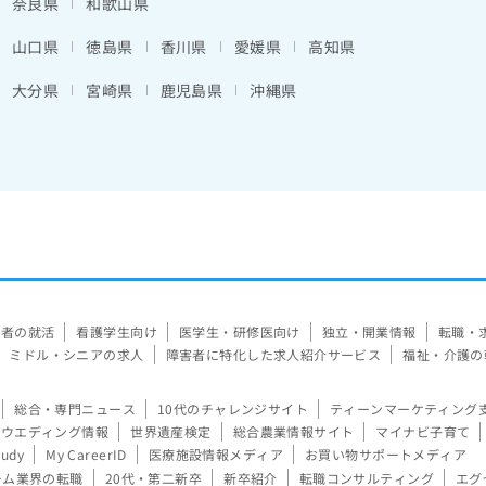
奈良県
和歌山県
山口県
徳島県
香川県
愛媛県
高知県
大分県
宮崎県
鹿児島県
沖縄県
験者の就活
看護学生向け
医学生・研修医向け
独立・開業情報
転職・
ミドル・シニアの求人
障害者に特化した求人紹介サービス
福祉・介護の
総合・専門ニュース
10代のチャレンジサイト
ティーンマーケティング
ウエディング情報
世界遺産検定
総合農業情報サイト
マイナビ子育て
tudy
My CareerID
医療施設情報メディア
お買い物サポートメディア
ーム業界の転職
20代・第二新卒
新卒紹介
転職コンサルティング
エグ