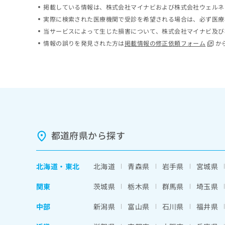
掲載している情報は、株式会社マイナビおよび株式会社ウェルネ
ち
み
ら
は
実際に検索された医療機関で受診を希望される場合は、必ず医療
こ
当サービスによって生じた損害について、株式会社マイナビ及び
ち
情報の誤りを発見された方は
掲載情報の修正依頼フォーム
か
そ
ら
の
他
の
お
問
い
合
わ
都道府県から探す
せ
は
こ
北海道
・
東北
北海道
青森県
岩手県
宮城県
ち
ら
関東
茨城県
栃木県
群馬県
埼玉県
中部
新潟県
富山県
石川県
福井県