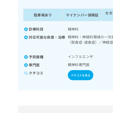
係
ク
者
リ
セカ
の
ニ
駐車場あり
マイナンバー保険証
ッ
方
ク
は
ナ
診療科目
精神科
こ
ビ
精神科・神経科領域の一次
対応可能な疾患・治療
ち
に
（拒食症･過食症）／神経
関
ら
後ストレス障害（PTSD
す
方
る
インフルエンザ
予防接種
お
広
広
問
精神科専門医
専門医
告
告
い
クチコミ
出
代
合
クチコミを見る
稿
わ
理
の
せ
店
お
は
の
問
こ
い
方
ち
合
ら
は
わ
こ