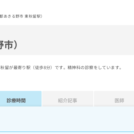
都あきる野市 東秋留駅）
野市）
東秋留が最寄り駅（徒歩8分）です。精神科の診察をしています。
診療時間
紹介記事
医師