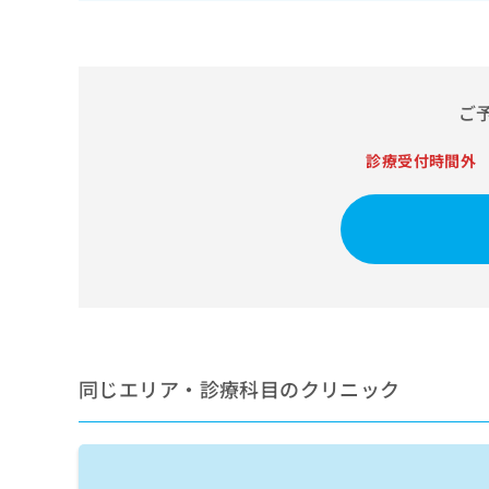
せ
こち
ち
らは
は
マイ
こ
ら
ナビ
ち
クリ
ら
ニッ
ご
クナ
広
ビサ
広
資
イト
告
診療受付時間外
告
への
料
出
出
お問
の
稿
合せ
稿
ご
の
フォ
の
請
お
ーム
お
求
問
とな
問
りま
は
い
い
す。
こ
合
合
クリ
ち
わ
ニッ
わ
ら
せ
クの
せ
は
予
同じエリア・診療科目のクリニック
は
約・
こ
こ
無
症状
ち
ち
のご
料
ら
相談
ら
情
など
報
はで