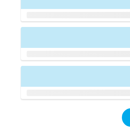
拡
資
きま
充
料
せん
の
ので
の
ご了
お
ご
承く
申
請
ださ
し
求
い。
込
は
み
こ
は
ち
こ
ら
ち
ら
無
料
掲
情
載
報
情
拡
報
充
の
の
修
お
正
申
は
し
こ
込