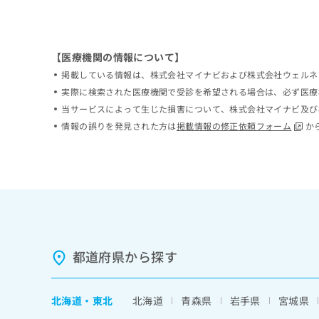
ち
み
ら
は
こ
ち
【医療機関の情報について】
そ
ら
掲載している情報は、株式会社マイナビおよび株式会社ウェルネ
の
実際に検索された医療機関で受診を希望される場合は、必ず医療
他
の
当サービスによって生じた損害について、株式会社マイナビ及び
お
情報の誤りを発見された方は
掲載情報の修正依頼フォーム
か
問
い
合
わ
せ
は
こ
ち
ら
都道府県から探す
北海道
・
東北
北海道
青森県
岩手県
宮城県