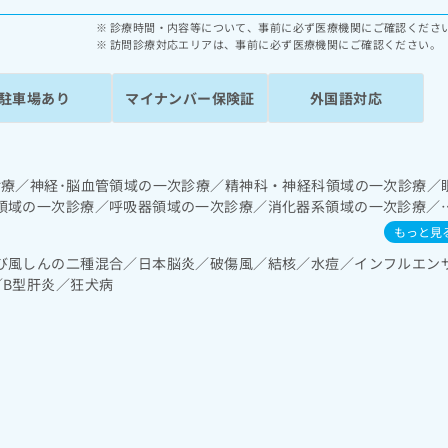
診療時間・内容等について、事前に必ず医療機関にご確認くださ
訪問診療対応エリアは、事前に必ず医療機関にご確認ください。
駐車場あり
マイナンバー保険証
外国語対応
診療／神経･脳血管領域の一次診療／精神科・神経科領域の一次診療／
領域の一次診療／呼吸器領域の一次診療／消化器系領域の一次診療／
／循環器系領域の一次診療／ホルター型心電図検査／腎･泌尿器系領
もっと見
次診療／乳腺領域の一次診療／内分泌･代謝･栄養領域の一次診療／イ
び風しんの二種混合／日本脳炎／破傷風／結核／水痘／インフルエン
育（食事療法、運動療法、自己血糖測定）／糖尿病による合併症に対
／B型肝炎／狂犬病
血液・免疫系領域の一次診療／筋・骨格系及び外傷領域の一次診療／
像診断