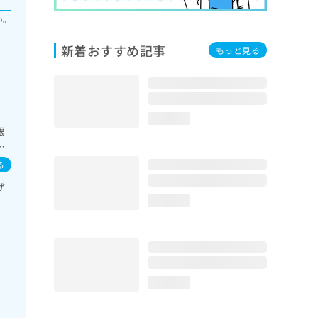
い。
新着おすすめ記事
もっと見る
loading...
眼
肝･
域の
る
ン
ザ
す
loading...
小
loading...