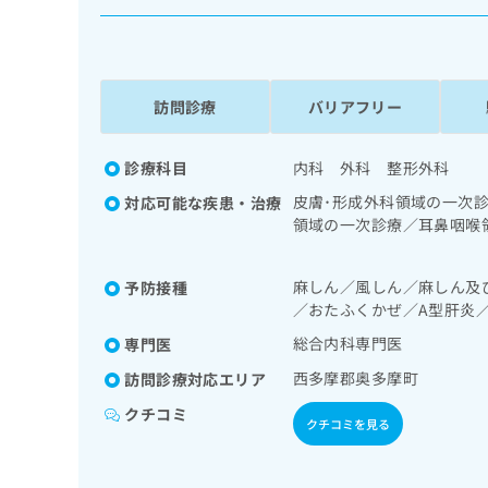
係
ク
者
リ
の
ニ
ッ
方
ク
訪問診療
バリアフリー
は
ナ
こ
ビ
ち
診療科目
内科 外科 整形外科
に
関
ら
皮膚･形成外科領域の一次
対応可能な疾患・治療
す
領域の一次診療／耳鼻咽喉
る
胆道・膵臓領域の一次診療
お
広
一次診療／婦人科領域の一
広
問
麻しん／風しん／麻しん及
予防接種
スリン療法／糖尿病患者教
告
告
い
／おたふくかぜ／A型肝炎
る継続的な管理及び指導／
出
代
合
児領域の一次診療／遠隔画
稿
わ
総合内科専門医
専門医
理
の
せ
店
西多摩郡奥多摩町
訪問診療対応エリア
お
は
の
問
こ
クチコミ
クチコミを見る
い
方
ち
合
ら
は
わ
こ