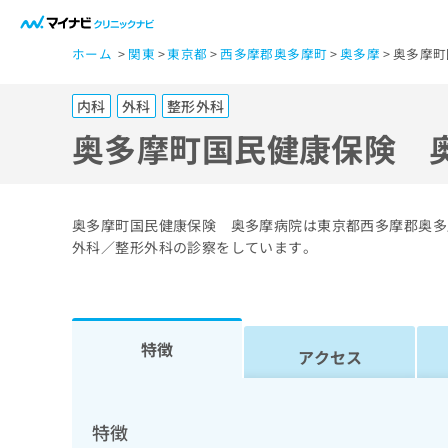
一
ホーム
関東
東京都
西多摩郡奥多摩町
奥多摩
奥多摩町
般
ユ
内科
外科
整形外科
ー
ザ
奥多摩町国民健康保険 
ー
の
方
奥多摩町国民健康保険 奥多摩病院は東京都西多摩郡奥多
は
外科／整形外科の診察をしています。
こ
ち
ら
特徴
アクセス
医
マ
療
イ
ナ
関
特徴
ビ