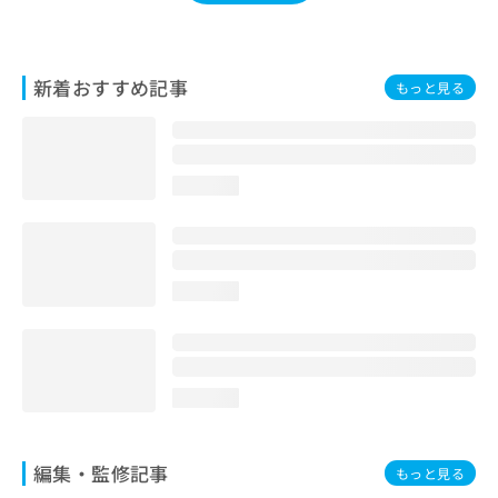
お
問
い
合
新着おすすめ記事
もっと見る
わ
せ
は
こ
loading...
ち
ら
loading...
loading...
編集・監修記事
もっと見る