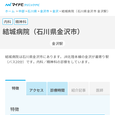
一
般
ホーム
中部
石川県
金沢市
金沢
結城病院（石川県金沢市 金沢駅）
ユ
内科
精神科
ー
ザ
結城病院（石川県金沢市）
ー
の
金沢駅
方
は
こ
結城病院は石川県金沢市にあります。JR北陸本線の金沢が最寄り駅
（バス20分）です。内科／精神科の診察をしています。
ち
ら
医
マ
療
イ
特徴
アクセス
診療時間
紹介記事
医師
関
ナ
係
ビ
者
ク
の
リ
特徴
方
ニ