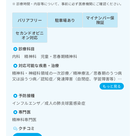
ッ
は
診療時間・内容等について、事前に必ず医療機関にご確認ください。
ク
こ
ナ
ち
マイナンバー保
バリアフリー
駐車場あり
ビ
険証
ら
に
セカンドオピニ
関
広
オン対応
す
広
告
る
告
診療科目
代
お
出
内科 精神科 児童・思春期精神科
理
問
稿
店
い
の
対応可能な疾患・治療
合
の
お
精神科・神経科領域の一次診療／精神療法／思春期のうつ病
わ
方
問
又は躁うつ病／認知症／発達障害（自閉症、学習障害等）／
せ
い
は
精神科ショート・ケア／精神科デイ・ケア
もっと見る
は
合
こ
こ
わ
予防接種
ち
ち
せ
インフルエンザ／成人の肺炎球菌感染症
ら
ら
は
専門医
こ
こち
ち
精神科専門医
広
らは
広
ら
告
マイ
クチコミ
告
出
ナビ