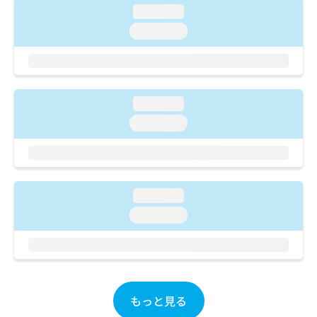
ご了
ら
み
loading...
承く
は
ださ
loading...
こ
無
い。
ち
料
ら
情
報
拡
掲
loading...
充
載
の
loading...
情
お
報
申
の
し
修
込
正
み
は
loading...
は
こ
loading...
こ
ち
ち
ら
ら
そ
の
他
もっと見る
の