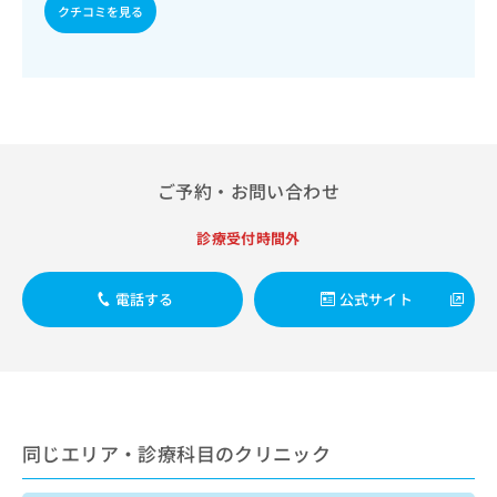
出
稿
クリ
クチコミを見る
資
稿
ニッ
の
料
クナ
の
お
の
ビサ
お
問
ご
イト
問
い
請
への
い
合
お問
求
合
合せ
わ
は
フォ
わ
せ
こ
ーム
せ
は
ご予約・お問い合わせ
ち
とな
は
こ
ら
りま
こ
ち
す。
診療受付時間外
ち
ら
クリ
無
ら
ニッ
料
クの
電話する
公式サイト
資
情
予
料
報
約・
の
症状
拡
のご
ご
充
相談
請
の
など
求
お
はで
は
申
きま
同じエリア・診療科目のクリニック
こ
せん
し
ので
ち
込