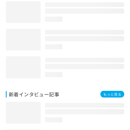
loading...
loading...
loading...
新着インタビュー記事
もっと見る
loading...