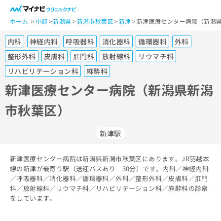
一
般
ホーム
中部
新潟県
新潟市秋葉区
新津
新津医療センター病院（新潟県
ユ
内科
神経内科
呼吸器科
消化器科
循環器科
外科
ー
ザ
整形外科
皮膚科
肛門科
放射線科
リウマチ科
ー
リハビリテーション科
麻酔科
の
新津医療センター病院（新潟県新潟
方
は
市秋葉区）
こ
ち
ら
新津駅
医
マ
新津医療センター病院は新潟県新潟市秋葉区にあります。JR羽越本
療
イ
線の新津が最寄り駅（送迎バスあり 30分）です。内科／神経内科
関
ナ
／呼吸器科／消化器科／循環器科／外科／整形外科／皮膚科／肛門
係
ビ
科／放射線科／リウマチ科／リハビリテーション科／麻酔科の診察
者
ク
をしています。
の
リ
方
ニ