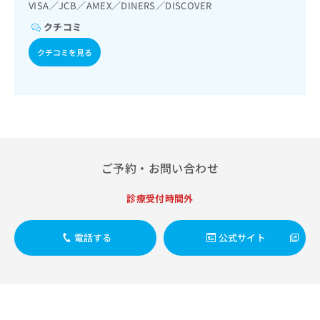
腫瘍手術／乳腺領域の一次診療／乳腺悪性腫瘍手術／乳腺悪
ご了
ら
VISA／JCB／AMEX／DINERS／DISCOVER
み
承く
性腫瘍化学療法／内分泌･代謝･栄養領域の一次診療／内分泌
は
ださ
クチコミ
機能検査／インスリン療法／糖尿病患者教育（食事療法、運
こ
無
い。
動療法、自己血糖測定）／糖尿病による合併症に対する継続
ち
料
クチコミを見る
的な管理及び指導／血液・免疫系領域の一次診療／骨髄生検
ら
情
／筋・骨格系及び外傷領域の一次診療／関節鏡検査／手の外
報
科手術／アキレス腱断裂手術（筋・腱手術）／骨折観血的手
拡
術／人工股関節置換術（関節手術）／人工膝関節置換術（関
掲
充
節手術）／脊椎手術／椎間板摘出術／軟部悪性腫瘍手術／義
載
の
肢装具の作成及び評価／摂食機能療法／脳血管疾患等リハビ
情
リテーション／運動器リハビリテーション／呼吸器リハビリ
お
報
テーション／廃用症候群リハビリテーション／麻酔科標榜医
申
の
による麻酔（麻酔管理）／全身麻酔／硬膜外麻酔／脊椎麻酔
し
ご予約・お問い合わせ
修
／神経ブロック／硬膜外ブロックにおける麻酔剤の持続注入
込
正
／医療用麻薬によるがん疼痛治療／画像診断管理（専ら画像
み
は
診療受付時間外
診断を担当する医師による読影）／ＭＲＩ撮影／マンモグラ
は
こ
フィー検査（乳房撮影）／CT撮影／歯科領域の一次診療／障
こ
ち
害者の歯科治療／埋伏歯抜歯／顎関節症治療／口唇、舌若し
ち
電話する
公式サイト
ら
くは口腔粘膜の炎症、外傷又は腫瘍の治療／外来における化
ら
学療法／在宅における看取り
そ
の
他
の