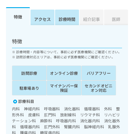
ッ
は
ク
こ
ナ
特徴
ち
アクセス
診療時間
紹介記事
医師
ビ
ら
に
関
広
す
広
特徴
告
る
告
代
お
出
診療時間・内容等について、事前に必ず医療機関にご確認ください。
理
問
訪問診療対応エリアは、事前に必ず医療機関にご確認ください。
稿
店
い
の
合
の
お
訪問診療
オンライン診療
バリアフリー
わ
方
問
せ
い
は
マイナンバー保
セカンドオピニ
は
合
駐車場あり
こ
険証
オン対応
こ
わ
ち
ち
せ
診療科目
ら
ら
は
内科 神経内科 呼吸器科 消化器科 循環器科 外科 整
こ
形外科 皮膚科 肛門科 放射線科 リウマチ科 リハビリ
こち
ち
広
テーション科 麻酔科 呼吸器内科 消化器内科 消化器外
らは
広
ら
告
マイ
科 循環器内科 肛門外科 腎臓内科 脳神経内科 乳腺外
告
出
ナビ
科 腫瘍内科 糖尿病内科