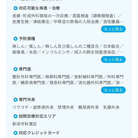
出
稿
クリ
資
稿
ニッ
対応可能な疾患・治療
の
料
クナ
の
お
皮膚･形成外科領域の一次診療／真菌検査（顕微鏡検査）／
の
ビサ
お
問
皮膚生検／凍結療法／中等症の熱傷の入院治療／良性腫瘍又
ご
イト
問
い
は母斑その他の切除・縫合手術／アトピー性皮膚炎の治療／
請
への
もっと見る
い
神経･脳血管領域の一次診療／精神科・神経科領域の一次診
合
お問
求
予防接種
合
療／臨床心理・神経心理検査／精神療法／禁煙指導（ニコチ
合せ
わ
は
フォ
わ
ン依存症管理）／睡眠障害／認知症／心的外傷後ストレス障
せ
麻しん／風しん／麻しん及び風しんの二種混合／日本脳炎／
こ
ーム
害（PTSD）／呼吸器領域の一次診療／気管支ファイバース
せ
は
破傷風／水痘／インフルエンザ／成人の肺炎球菌感染症／お
ち
とな
コピー／肺悪性腫瘍化学療法／在宅持続陽圧呼吸療法（睡眠
は
たふくかぜ／A型肝炎／B型肝炎／狂犬病
こ
ら
もっと見る
りま
時無呼吸症候群治療）／在宅酸素療法／消化器系領域の一次
こ
ち
す。
診療／上部消化管内視鏡検査／上部消化管内視鏡的切除術／
専門医
ち
ら
クリ
無
下部消化管内視鏡検査／下部消化管内視鏡的切除術／虫垂切
ら
ニッ
整形外科専門医／麻酔科専門医／放射線科専門医／外科専門
料
除術（ただし、乳幼児に係るものを除く）／胃悪性腫瘍手術
クの
医／糖尿病専門医／救急科専門医／消化器外科専門医／消化
資
情
／腹腔鏡下胃悪性腫瘍手術／胃悪性腫瘍化学療法／大腸悪性
予
器内視鏡専門医／精神科専門医
もっと見る
料
報
約・
腫瘍手術／腹腔鏡下大腸悪性腫瘍手術／大腸悪性腫瘍化学療
の
症状
法／人工肛門の管理／肝･胆道・膵臓領域の一次診療／肝生
拡
専門外来
のご
ご
検／肝悪性腫瘍手術／肝悪性腫瘍化学療法／胆道悪性腫瘍手
充
リウマチ・膠原病外来 禁煙外来 糖尿病外来 乳腺外来
相談
請
術／胆道悪性腫瘍化学療法／開腹による胆石症手術／腹腔鏡
の
など
下胆石症手術／内視鏡的胆道ドレナージ／経皮経肝的胆道ド
求
訪問診療対応エリア
お
はで
レナージ／膵悪性腫瘍手術／膵悪性腫瘍化学療法／循環器系
は
申
きま
新潟市秋葉区
領域の一次診療／ホルター型心電図検査／ペースメーカー管
こ
せん
し
理／腎･泌尿器系領域の一次診療／尿失禁の治療／子宮悪性
対応クレジットカード
ので
ち
込