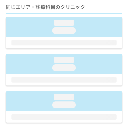
お
同じエリア・診療科目のクリニック
問
い
合
loading...
わ
loading...
せ
は
こ
ち
ら
loading...
loading...
loading...
loading...