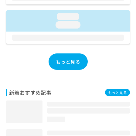
液凝固異常の診断及び治療／筋・骨格系及び外傷領域の一次
診療／関節鏡検査／手の外科手術／アキレス腱断裂手術
loading...
（筋・腱手術）／骨折観血的手術／人工股関節置換術（関節
手術）／人工膝関節置換術（関節手術）／脊椎手術／椎間板
loading...
摘出術／椎間板ヘルニアに対する内視鏡下椎間板摘出術／軟
部悪性腫瘍手術／骨悪性腫瘍手術／小児整形外科手術／義肢
装具の作成及び評価／視能訓練／摂食機能療法／心大血管疾
患リハビリテーション／脳血管疾患等リハビリテーション／
運動器リハビリテーション／呼吸器リハビリテーション／廃
用症候群リハビリテーション／がん患者リハビリテーション
もっと見る
／小児領域の一次診療／小児循環器疾患／小児呼吸器疾患／
小児腎疾患／小児神経疾患／小児アレルギー疾患／小児糖尿
病／小児内分泌疾患／小児外科手術／小児の脳炎又は髄膜炎
／小児の腸重積／乳幼児の育児相談／夜尿症の治療／小児食
物アレルギー負荷検査／麻酔科標榜医による麻酔（麻酔管
新着おすすめ記事
理）／全身麻酔／硬膜外麻酔／脊椎麻酔／神経ブロック／医
もっと見る
療用麻薬によるがん疼痛治療／緩和的放射線療法／がんに伴
う精神症状のケア／体外照射／直線加速器による定位放射線
治療／画像診断管理（専ら画像診断を担当する医師による読
影）／ＭＲＩ撮影／マンモグラフィー検査（乳房撮影）／CT
loading...
撮影／病理診断（専ら病理診断を担当する医師による診断）
／病理迅速検査／摂食機能障害の治療／埋伏歯抜歯／顎関節
症治療／顎骨骨折治療／口唇、舌若しくは口腔粘膜の炎症、