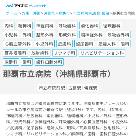
一
般
ホーム
九州・沖縄
沖縄県
那覇市
市立病院前
,
古島
,
儀保
那覇市立病院
ユ
内科
精神科
神経内科
呼吸器科
消化器科
循環器科
ー
ザ
小児科
外科
整形外科
形成外科
脳神経外科
呼吸器外科
ー
心臓血管外科
小児外科
皮膚科
泌尿器科
産婦人科
眼科
の
耳鼻咽喉科
放射線科
リウマチ科
リハビリテーション科
方
は
麻酔科
歯科
歯科口腔外科
こ
那覇市立病院（沖縄県那覇市）
ち
ら
市立病院前駅
古島駅
儀保駅
医
マ
療
イ
那覇市立病院は沖縄県那覇市にあります。沖縄都市モノレールゆい
関
ナ
レールの市立病院前が最寄り駅（徒歩1分）です。内科／精神科／
係
ビ
神経内科／呼吸器科／消化器科／循環器科／小児科／外科／整形外
者
ク
科／形成外科／脳神経外科／呼吸器外科／心臓血管外科／小児外科
の
リ
／皮膚科／泌尿器科／産婦人科／眼科／耳鼻咽喉科／放射線科／リ
方
ニ
ウマチ科／リハビリテーション科／麻酔科／歯科／歯科口腔外科の