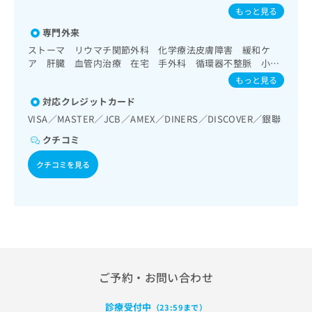
ご了
る）／脳動脈瘤根治術（被包術、クリッピング）（終日対応
ら
み
尿器科専門医／形成外科専門医／病理専門医／総合内科専門
もっと見る
承く
以外）／脳動静脈奇形摘出術／脳血管内手術／脳腫瘍摘出術
は
医／外科専門医／糖尿病専門医／肝臓専門医／救急科専門医
ださ
／脊髄腫瘍摘出術／悪性脳腫瘍放射線療法／悪性脳腫瘍化学
専門外来
／血液専門医／循環器専門医／呼吸器専門医／消化器病専門
こ
無
い。
療法／小児脳外科手術／てんかん手術を含む機能的脳神経手
医／腎臓専門医／小児科専門医／内分泌代謝科専門医／消化
ち
ストーマ リウマチ関節外科 化学療法皮膚障害 緩和ケ
料
術／眼領域の一次診療／水晶体再建術（白内障手術）／網膜
器外科専門医／超音波専門医／細胞診専門医／透析専門医／
ら
ア 肝臓 血管内治療 在宅 手外科 循環器不整脈 小児
情
光凝固術（網膜剥離手術）／斜視手術／小児視力障害診療／
脳神経外科専門医／心臓血管外科専門医／呼吸器外科専門医
アレルギー 小児呼吸 小児在宅 小児心エコー 小児神
報
もっと見る
耳鼻咽喉領域の一次診療／喉頭ファイバースコピー／純音聴
／消化器内視鏡専門医／リウマチ専門医／乳腺専門医／漢方
経 小児腎臓 小児内分泌 脊椎外科 潰瘍性大腸炎クロー
拡
掲
力検査／鼓室形成手術／副鼻腔炎手術／内視鏡下副鼻腔炎手
専門医／気管支鏡専門医／アレルギー専門医／核医学専門医
対応クレジットカード
ン病 乳房再建依頼 閉塞性動脈硬化症 抹消血管外科
充
術／呼吸器領域の一次診療／気管支ファイバースコピー／肺
載
／婦人科腫瘍専門医／熱傷専門医／脳血管内治療専門医／周
VISA／MASTER／JCB／AMEX／DINERS／DISCOVER／銀聯
の
悪性腫瘍摘出術／胸腔鏡下肺悪性腫瘍摘出術／肺悪性腫瘍化
情
産期（新生児）専門医／小児神経専門医／精神科専門医／口
お
学療法／肺悪性腫瘍放射線療法／在宅酸素療法／消化器系領
報
腔外科専門医
クチコミ
域の一次診療／上部消化管内視鏡検査／上部消化管内視鏡的
申
の
切除術／下部消化管内視鏡検査／下部消化管内視鏡的切除術
し
修
クチコミを見る
／虫垂切除術（ただし、乳幼児に係るものを除く）／食道悪
込
正
性腫瘍手術／食道悪性腫瘍化学療法／食道悪性腫瘍放射線療
み
は
法／胃悪性腫瘍手術／腹腔鏡下胃悪性腫瘍手術／胃悪性腫瘍
は
こ
化学療法／胃悪性腫瘍放射線療法／大腸悪性腫瘍手術／腹腔
こ
ち
鏡下大腸悪性腫瘍手術／大腸悪性腫瘍化学療法／人工肛門の
ち
ら
管理／肝･胆道・膵臓領域の一次診療／肝生検／肝悪性腫瘍
ら
手術／肝悪性腫瘍化学療法／胆道悪性腫瘍手術／胆道悪性腫
そ
瘍化学療法／開腹による胆石症手術／腹腔鏡下胆石症手術／
ご予約・お問い合わせ
の
内視鏡的胆道ドレナージ／経皮経肝的胆道ドレナージ／膵悪
性腫瘍手術／膵悪性腫瘍化学療法／膵悪性腫瘍放射線療法／
他
循環器系領域の一次診療／ホルター型心電図検査／心臓カテ
診療受付中
の
（23:59まで）