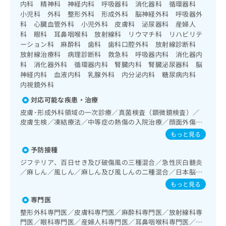
出
内科 精神科 神経内科 呼吸器科 消化器科 循環器科
稿
クリ
資
稿
ニッ
小児科 外科 整形外科 形成外科 脳神経外科 呼吸器外
の
料
クナ
の
科 心臓血管外科 小児外科 皮膚科 泌尿器科 産婦人
お
の
ビサ
お
科 眼科 耳鼻咽喉科 放射線科 リウマチ科 リハビリテ
問
ご
イト
問
ーション科 麻酔科 歯科 歯科口腔外科 放射線診断科
い
請
への
い
放射線治療科 病理診断科 救急科 呼吸器内科 消化器内
合
お問
求
合
合せ
科 消化器外科 循環器内科 腎臓内科 腎臓泌尿器科 脳
わ
は
フォ
わ
神経内科 血液内科 乳腺外科 内分泌内科 糖尿病内科
せ
こ
ーム
せ
内視鏡外科
は
ち
とな
は
こ
ら
りま
対応可能な疾患・治療
こ
ち
す。
皮膚･形成外科領域の一次診療／真菌検査（顕微鏡検査）／
ち
ら
クリ
無
皮膚生検／凍結療法／中等症の熱傷の入院治療／顔面外傷の
ら
ニッ
料
治療／皮膚悪性腫瘍手術／皮膚悪性腫瘍化学療法／良性腫瘍
クの
もっと見る
資
情
又は母斑その他の切除・縫合手術／マイクロサージェリーに
予
料
予防接種
報
約・
よる遊離組織移植／唇顎口蓋裂手術／アトピー性皮膚炎の治
の
症状
拡
療／神経･脳血管領域の一次診療／脳波検査／頭蓋内圧持続
ジフテリア、百日せき及び破傷風の三種混合／急性灰白髄炎
のご
ご
測定／頸部動脈血栓内膜剥離術／経皮的選択的脳血栓・塞栓
充
／麻しん／風しん／麻しん及び風しんの二種混合／日本脳炎
相談
請
溶解術（終日対応することができるものに限る）／経皮的選
の
／破傷風／結核／Hib感染症／小児の肺炎球菌感染症／ヒト
など
もっと見る
求
択的脳血栓・塞栓溶解術（終日対応以外）／抗血栓療法／頭
お
パピローマウイルス感染症／水痘／インフルエンザ／成人の
はで
蓋内血腫除去術（終日対応することができるものに限る）／
は
専門医
申
肺炎球菌感染症／おたふくかぜ／A型肝炎／B型肝炎／狂犬病
きま
頭蓋内血腫除去術（終日対応以外）／脳動脈瘤根治術（被包
こ
せん
／ロタウイルス感染症／髄膜炎菌感染症
し
整形外科専門医／皮膚科専門医／麻酔科専門医／放射線科専
術、クリッピング）（終日対応することができるものに限
ので
ち
込
門医／眼科専門医／産婦人科専門医／耳鼻咽喉科専門医／泌