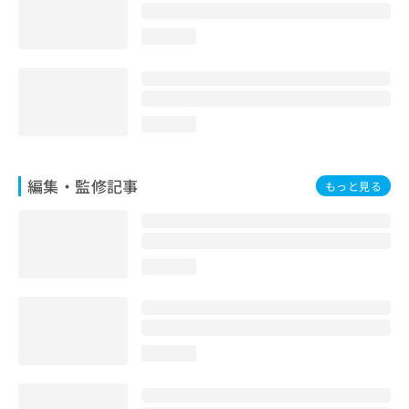
外傷又は腫瘍の治療／口腔領域の腫瘍の治療／漢方薬の処方
／鍼灸治療／外来における化学療法
loading...
loading...
編集・監修記事
もっと見る
loading...
loading...