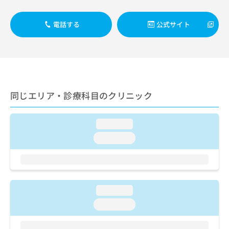
ーテル法による諸検査（終日対応することができるものに限
お
る）／心臓カテーテル法による諸検査（終日対応以外）／心
問
電話する
公式サイト
臓カテーテル法による血管内視鏡検査／経皮的冠動脈形成術
い
（ＰＴＣＡ）／経皮的冠動脈血栓吸引術／経皮的冠動脈ステ
合
ント留置術／ペースメーカー移植術／ペースメーカー管理／
わ
腎･泌尿器系領域の一次診療／膀胱鏡検査／腎生検／血液透
せ
析／腹膜透析（CAPD）／腎悪性腫瘍手術／腎悪性腫瘍化学
は
療法／膀胱悪性腫瘍手術／膀胱悪性腫瘍化学療法／前立腺悪
こ
性腫瘍手術／腹腔鏡下前立腺悪性腫瘍手術／前立腺悪性腫瘍
ち
化学療法／前立腺悪性腫瘍放射線療法／尿失禁の治療／産科
同じエリア・診療科目のクリニック
ら
領域の一次診療／正常分娩／選択帝王切開術／緊急帝王切開
術／ハイリスク妊産婦共同管理／ハイリスク妊産婦連携指導
／乳腺炎重症化予防ケア・指導／婦人科領域の一次診療／更
loading...
年期障害治療／子宮筋腫摘出術／子宮悪性腫瘍手術／子宮悪
loading...
性腫瘍化学療法／子宮悪性腫瘍放射線療法／卵巣悪性腫瘍手
術／卵巣悪性腫瘍化学療法／卵巣悪性腫瘍放射線療法／乳腺
領域の一次診療／乳腺悪性腫瘍手術／乳腺悪性腫瘍化学療法
／乳腺悪性腫瘍放射線療法／内分泌･代謝･栄養領域の一次診
療／内分泌機能検査／インスリン療法／糖尿病患者教育（食
事療法、運動療法、自己血糖測定）／糖尿病による合併症に
loading...
対する継続的な管理及び指導／副腎腫瘍摘出術／血液・免疫
loading...
系領域の一次診療／骨髄生検／リンパ節生検／血管細胞核酸
増幅同定検査／白血病化学療法／白血病放射線療法／リンパ
組織悪性腫瘍化学療法／リンパ組織悪性腫瘍放射線療法／血