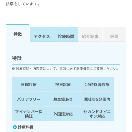
ッ
は
診察をしています。
ク
こ
ナ
ち
ビ
ら
に
関
特徴
広
アクセス
診療時間
紹介記事
医師
す
広
告
る
告
代
お
出
理
問
稿
特徴
店
い
の
合
の
お
診療時間・内容等について、事前に必ず医療機関にご確認ください。
わ
方
問
せ
い
は
日曜診療
祝日診療
19時以降診療
は
合
こ
こ
わ
ち
ち
せ
バリアフリー
駐車場あり
駅徒歩5分圏内
ら
ら
は
こ
マイナンバー保
セカンドオピニ
外国語対応
こち
ち
険証
オン対応
広
らは
広
ら
告
マイ
診療科目
告
出
ナビ