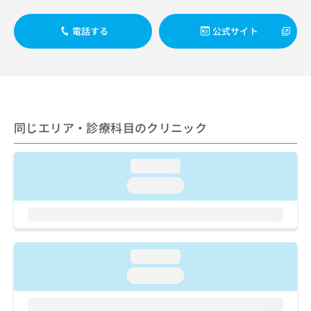
出
稿
クリ
資
稿
ニッ
の
料
クナ
電話する
公式サイト
の
お
の
ビサ
お
問
ご
イト
問
い
請
への
い
合
お問
求
合
合せ
わ
は
フォ
わ
せ
こ
ーム
せ
は
ち
とな
同じエリア・診療科目のクリニック
は
こ
ら
りま
こ
ち
す。
ち
ら
クリ
無
loading...
ら
ニッ
料
クの
loading...
資
情
予
料
報
約・
の
症状
拡
のご
ご
充
相談
請
の
など
loading...
求
お
はで
は
loading...
申
きま
こ
せん
し
ので
ち
込