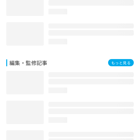
お
問
loading...
い
合
わ
せ
は
loading...
こ
ち
ら
編集・監修記事
もっと見る
loading...
loading...