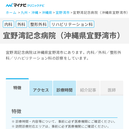
一
般
ホーム
九州・沖縄
沖縄県
宜野湾市
宜野湾記念病院（沖縄県宜野湾市
ユ
内科
外科
整形外科
リハビリテーション科
ー
ザ
宜野湾記念病院（沖縄県宜野湾市）
ー
の
方
宜野湾記念病院は沖縄県宜野湾市にあります。内科／外科／整形外
は
科／リハビリテーション科の診察をしています。
こ
ち
ら
特徴
医
アクセス
診療時間
紹介記事
医師
マ
療
イ
関
ナ
係
ビ
特徴
者
ク
の
リ
診療時間・内容等について、事前に必ず医療機関にご確認ください。
方
ニ
訪問診療対応エリアは、事前に必ず医療機関にご確認ください。