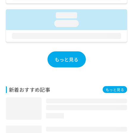
ご了
ら
み
承く
は
ださ
こ
loading...
無
い。
ち
料
loading...
ら
情
報
拡
掲
充
載
の
情
お
報
もっと見る
申
の
し
修
込
正
み
は
は
こ
新着おすすめ記事
もっと見る
こ
ち
ち
ら
ら
そ
loading...
の
他
の