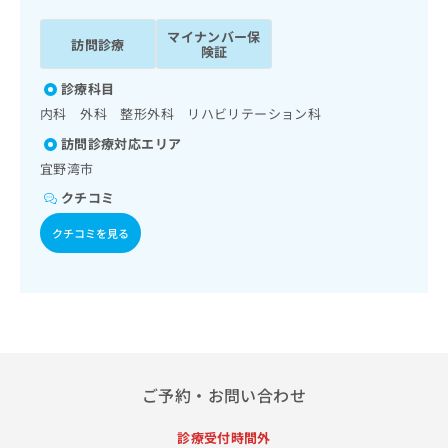
ッ
は
ク
こ
マイナンバー保
訪問診療
ナ
険証
ち
ビ
ら
診療科目
に
関
内科 外科 整形外科 リハビリテーション科
広
す
広
告
訪問診療対応エリア
る
告
代
宜野湾市
お
出
理
問
稿
クチコミ
店
い
の
合
の
お
クチコミを見る
わ
方
問
せ
い
は
は
合
こ
こ
わ
ち
ち
せ
ら
ら
は
こ
こち
ご予約・お問い合わせ
ち
広
らは
広
ら
告
マイ
告
出
診療受付時間外
ナビ