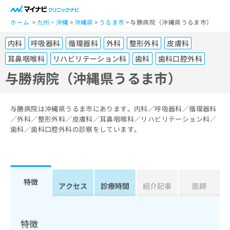
一
般
ホーム
九州・沖縄
沖縄県
うるま市
与勝病院（沖縄県うるま市）
ユ
内科
呼吸器科
循環器科
外科
整形外科
皮膚科
ー
ザ
耳鼻咽喉科
リハビリテーション科
歯科
歯科口腔外科
ー
与勝病院（沖縄県うるま市）
の
方
は
与勝病院は沖縄県うるま市にあります。内科／呼吸器科／循環器科
こ
／外科／整形外科／皮膚科／耳鼻咽喉科／リハビリテーション科／
ち
歯科／歯科口腔外科の診察をしています。
ら
医
マ
療
イ
関
特徴
ナ
アクセス
診療時間
紹介記事
医師
係
ビ
者
ク
の
リ
特徴
方
ニ