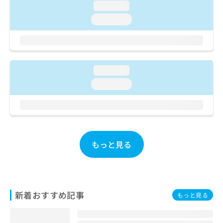
ご了
ら
み
loading...
承く
は
ださ
loading...
こ
無
い。
ち
料
ら
情
報
拡
掲
loading...
充
載
loading...
の
情
お
報
申
の
し
修
込
正
み
は
もっと見る
は
こ
こ
ち
ち
ら
ら
そ
新着おすすめ記事
もっと見る
の
他
の