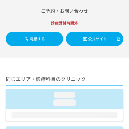
出
稿
クリ
資
稿
ニッ
の
料
ご予約・お問い合わせ
クナ
の
お
の
ビサ
お
問
ご
イト
診療受付時間外
問
い
請
への
い
合
お問
求
合
合せ
わ
は
電話する
公式サイト
フォ
わ
せ
こ
ーム
せ
は
ち
とな
は
こ
ら
りま
こ
ち
す。
ち
ら
クリ
無
ら
ニッ
料
クの
同じエリア・診療科目のクリニック
資
情
予
料
報
約・
の
症状
拡
loading...
のご
ご
充
相談
請
loading...
の
など
求
お
はで
は
申
きま
こ
せん
し
ので
ち
込