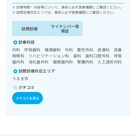
ッ
は
診療時間・内容等について、事前に必ず医療機関にご確認ください。
ク
こ
訪問診療対応エリアは、事前に必ず医療機関にご確認ください。
ナ
ち
ビ
ら
マイナンバー保
に
訪問診療
険証
関
広
す
広
診療科目
告
る
告
内科 呼吸器科 循環器科 外科 整形外科 皮膚科 耳鼻
代
お
出
咽喉科 リハビリテーション科 歯科 歯科口腔外科 呼吸
理
問
稿
器内科 消化器外科 循環器内科 腎臓内科 人工透析内科
店
い
の
合
の
お
訪問診療対応エリア
わ
方
問
うるま市
せ
い
は
クチコミ
は
合
こ
こ
わ
ち
クチコミを見る
ち
せ
ら
ら
は
こ
こち
ち
広
らは
広
ら
告
マイ
告
出
ナビ