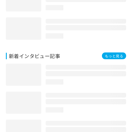
loading...
loading...
新着インタビュー記事
もっと見る
loading...
loading...