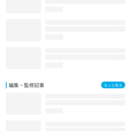
お
問
loading...
い
合
わ
せ
loading...
は
こ
ち
ら
loading...
編集・監修記事
もっと見る
loading...