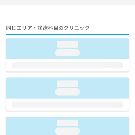
ご了
ら
み
承く
は
ださ
こ
無
い。
ち
料
同じエリア・診療科目のクリニック
ら
情
報
拡
掲
loading...
充
載
の
loading...
情
お
報
申
の
し
修
込
正
み
は
loading...
は
こ
loading...
こ
ち
ち
ら
ら
そ
の
loading...
他
loading...
の