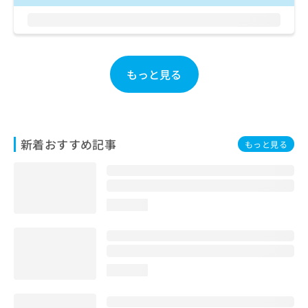
お
問
い
合
わ
もっと見る
せ
は
こ
ち
ら
新着おすすめ記事
もっと見る
loading...
loading...