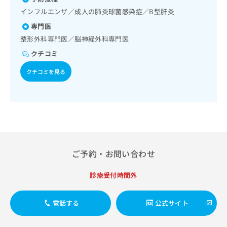
出
稿
クリ
資
化器系領域の一次診療／上部消化管内視鏡検査／肝･胆道・
インフルエンザ／成人の肺炎球菌感染症／B型肝炎
稿
ニッ
の
料
膵臓領域の一次診療／循環器系領域の一次診療／ホルター型
クナ
の
お
の
専門医
心電図検査／ペースメーカー管理／腎･泌尿器系領域の一次
ビサ
お
問
ご
診療／内分泌･代謝･栄養領域の一次診療／インスリン療法／
イト
整形外科専門医／脳神経外科専門医
問
い
請
への
血液・免疫系領域の一次診療／筋・骨格系及び外傷領域の一
い
クチコミ
合
お問
求
次診療／摂食機能療法／脳血管疾患等リハビリテーション／
合
合せ
わ
は
運動器リハビリテーション／呼吸器リハビリテーション／廃
クチコミを見る
フォ
わ
せ
こ
用症候群リハビリテーション／小児領域の一次診療／乳幼児
ーム
せ
は
の育児相談／医療用麻薬によるがん疼痛治療／がんに伴う精
ち
とな
は
こ
神症状のケア／遠隔画像診断／CT撮影
ら
りま
こ
ち
す。
ち
ら
クリ
無
ら
ニッ
料
クの
資
情
予
料
報
約・
ご予約・お問い合わせ
の
症状
拡
のご
ご
充
診療受付時間外
相談
請
の
など
求
お
はで
は
申
きま
電話する
公式サイト
こ
せん
し
ので
ち
込