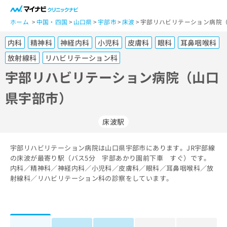
一
般
ホーム
中国・四国
山口県
宇部市
床波
宇部リハビリテーション病院（
ユ
内科
精神科
神経内科
小児科
皮膚科
眼科
耳鼻咽喉科
ー
ザ
放射線科
リハビリテーション科
ー
宇部リハビリテーション病院（山口
の
方
県宇部市）
は
こ
床波駅
ち
ら
宇部リハビリテーション病院は山口県宇部市にあります。JR宇部線
医
の床波が最寄り駅（バス5分 宇部あかり園前下車 すぐ）です。
マ
療
内科／精神科／神経内科／小児科／皮膚科／眼科／耳鼻咽喉科／放
イ
関
射線科／リハビリテーション科の診察をしています。
ナ
係
ビ
者
ク
の
リ
方
ニ