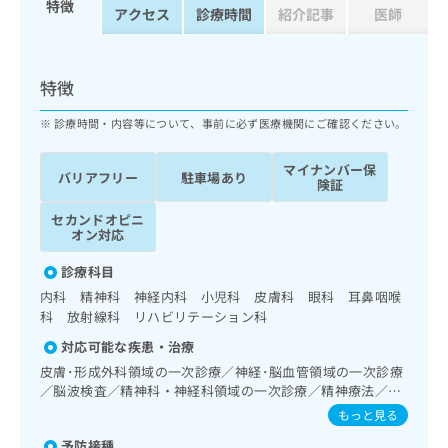
特徴
ッ
は
アクセス
診療時間
紹介記事
医師
ク
こ
ナ
ち
ビ
ら
特徴
に
関
広
診療時間・内容等について、事前に必ず医療機関にご確認ください。
す
広
告
る
告
代
マイナンバー保
お
出
バリアフリー
駐車場あり
険証
理
問
稿
店
い
の
セカンドオピニ
合
の
お
オン対応
わ
方
問
せ
診療科目
い
は
は
合
内科 精神科 神経内科 小児科 皮膚科 眼科 耳鼻咽喉
こ
こ
わ
科 放射線科 リハビリテーション科
ち
ち
せ
ら
対応可能な疾患・治療
ら
は
皮膚･形成外科領域の一次診療／神経･脳血管領域の一次診療
こ
こち
／脳波検査／精神科・神経科領域の一次診療／精神療法／認
ち
広
らは
知症／発達障害（自閉症、学習障害等）／眼領域の一次診療
広
ら
もっと見る
告
マイ
／耳鼻咽喉領域の一次診療／喉頭ファイバースコピー／純音
告
出
ナビ
予防接種
聴力検査／摂食機能障害の治療／呼吸器領域の一次診療／消