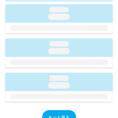
ご了
ら
み
承く
は
loading...
ださ
こ
無
い。
loading...
ち
料
ら
情
報
拡
掲
充
載
loading...
の
情
お
loading...
報
申
の
し
修
込
正
み
は
は
こ
loading...
こ
ち
loading...
ち
ら
ら
そ
の
他
の
もっと見る