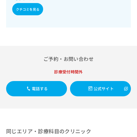
次診療／内分泌･代謝･栄養領域の一次診療／内分泌機能検査
出
稿
クリ
資
／インスリン療法／糖尿病患者教育（食事療法、運動療法、
稿
ニッ
の
クチコミを見る
料
自己血糖測定）／糖尿病による合併症に対する継続的な管理
クナ
の
お
の
ビサ
及び指導／CT撮影／歯科領域の一次診療／障害者の歯科治療
お
問
ご
イト
／埋伏歯抜歯
問
い
請
への
い
合
お問
求
合
合せ
わ
は
フォ
わ
せ
こ
ーム
せ
は
ち
とな
は
こ
ご予約・お問い合わせ
ら
りま
こ
ち
す。
ち
ら
クリ
診療受付時間外
無
ら
ニッ
料
クの
資
情
予
電話する
公式サイト
料
報
約・
の
症状
拡
のご
ご
充
相談
請
の
など
求
お
はで
は
申
きま
こ
せん
し
同じエリア・診療科目のクリニック
ので
ち
込