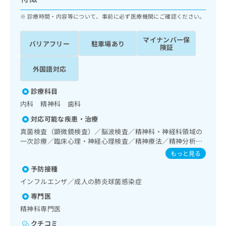
ッ
は
ク
診療時間・内容等について、事前に必ず医療機関にご確認ください。
こ
ナ
ち
ビ
ら
マイナンバー保
バリアフリー
駐車場あり
に
険証
関
広
す
広
外国語対応
告
る
告
代
お
出
診療科目
理
問
稿
内科 精神科 歯科
店
い
の
合
の
お
対応可能な疾患・治療
わ
方
問
真菌検査（顕微鏡検査）／脳波検査／精神科・神経科領域の
せ
い
は
一次診療／臨床心理・神経心理検査／精神療法／精神分析療
は
合
こ
法／思春期のうつ病又は躁うつ病／睡眠障害／摂食障害（拒
もっと見る
こ
わ
食症･過食症）／アルコール依存症／薬物依存症／神経症性
ち
ち
せ
予防接種
障害（強迫性障害、不安障害、パニック障害等）／認知症／
ら
ら
は
心的外傷後ストレス障害（PTSD）／発達障害（自閉症、学
インフルエンザ／成人の肺炎球菌感染症
こ
習障害等）／精神科デイ・ケア／精神科デイ・ナイト・ケア
こち
専門医
ち
／呼吸器領域の一次診療／気管支ファイバースコピー／消化
広
らは
器系領域の一次診療／上部消化管内視鏡検査／循環器系領域
広
ら
精神科専門医
告
マイ
の一次診療／ホルター型心電図検査／腎･泌尿器系領域の一
告
出
ナビ
クチコミ