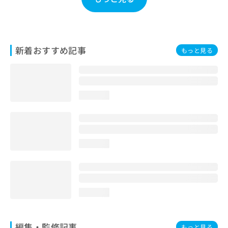
お
問
い
合
わ
新着おすすめ記事
もっと見る
せ
は
こ
ち
loading...
ら
loading...
loading...
編集・監修記事
もっと見る