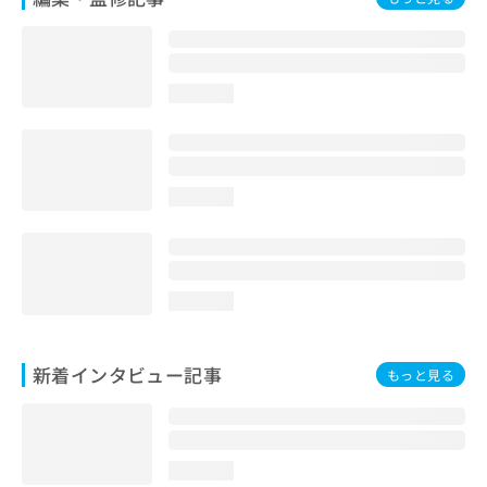
loading...
loading...
loading...
新着インタビュー記事
もっと見る
loading...