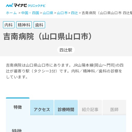
一
般
ホーム
中国・四国
山口県
山口市
四辻
吉南病院（山口県山口市 四辻
ユ
内科
精神科
歯科
ー
ザ
吉南病院（山口県山口市）
ー
の
四辻駅
方
は
こ
吉南病院は山口県山口市にあります。JR山陽本線(岡山～門司)の四
辻が最寄り駅（タクシー3分）です。内科／精神科／歯科の診察を
ち
しています。
ら
医
マ
療
イ
関
ナ
特徴
アクセス
診療時間
紹介記事
医師
係
ビ
者
ク
の
リ
方
ニ
特徴