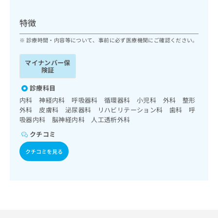
ッ
は
ク
こ
特徴
ナ
ち
ビ
ら
診療時間・内容等について、事前に必ず医療機関にご確認ください。
に
関
広
マイナンバー保
す
広
告
険証
る
告
代
お
出
診療科目
理
問
稿
内科 神経内科 呼吸器科 循環器科 小児科 外科 整形
店
い
の
外科 皮膚科 泌尿器科 リハビリテーション科 歯科 呼
合
の
お
吸器内科 脳神経内科 人工透析外科
わ
方
問
せ
い
は
クチコミ
は
合
こ
こ
クチコミを見る
わ
ち
ち
せ
ら
ら
は
こ
こち
ち
広
らは
広
ら
告
マイ
告
出
ナビ