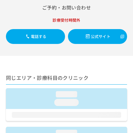
出
稿
クリ
資
ご予約・お問い合わせ
稿
ニッ
の
料
クナ
の
お
の
ビサ
お
診療受付時間外
問
ご
イト
問
い
請
への
い
合
お問
求
電話する
公式サイト
合
合せ
わ
は
フォ
わ
せ
こ
ーム
せ
は
ち
とな
は
こ
ら
りま
こ
ち
す。
ち
ら
クリ
無
ら
ニッ
料
同じエリア・診療科目のクリニック
クの
資
情
予
料
報
約・
の
症状
loading...
拡
のご
ご
充
loading...
相談
請
の
など
求
お
はで
は
申
きま
こ
せん
し
ので
ち
込
loading...