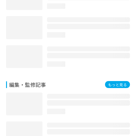
お
loading...
問
い
合
わ
せ
loading...
は
こ
ち
ら
loading...
編集・監修記事
もっと見る
loading...