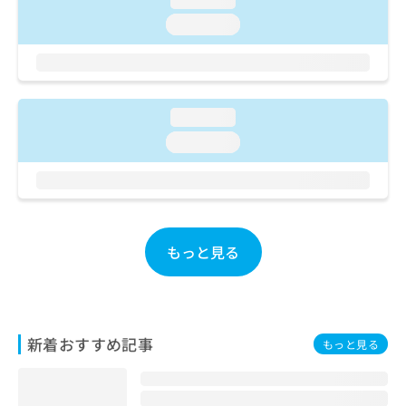
ご了
ら
み
承く
loading...
は
ださ
こ
無
い。
ち
料
ら
情
報
loading...
拡
掲
充
載
loading...
の
情
お
報
申
の
し
修
込
正
み
もっと見る
は
は
こ
こ
ち
ち
ら
ら
新着おすすめ記事
もっと見る
そ
の
他
の