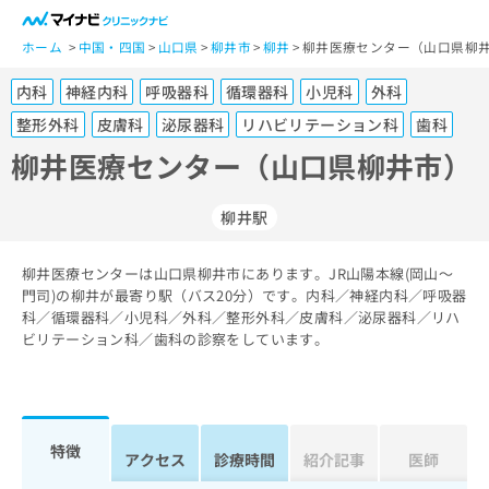
一
般
ホーム
中国・四国
山口県
柳井市
柳井
柳井医療センター（山口県柳井
ユ
内科
神経内科
呼吸器科
循環器科
小児科
外科
ー
ザ
整形外科
皮膚科
泌尿器科
リハビリテーション科
歯科
ー
柳井医療センター（山口県柳井市）
の
方
は
柳井駅
こ
ち
柳井医療センターは山口県柳井市にあります。JR山陽本線(岡山～
ら
門司)の柳井が最寄り駅（バス20分）です。内科／神経内科／呼吸器
科／循環器科／小児科／外科／整形外科／皮膚科／泌尿器科／リハ
医
ビリテーション科／歯科の診察をしています。
マ
療
イ
関
ナ
係
ビ
者
ク
特徴
の
リ
アクセス
診療時間
紹介記事
医師
方
ニ