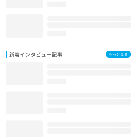
loading...
loading...
新着インタビュー記事
もっと見る
loading...
loading...