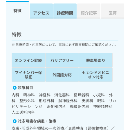
ッ
は
ク
こ
特徴
アクセス
診療時間
紹介記事
医師
ナ
ち
ビ
ら
に
関
特徴
広
す
広
告
る
告
診療時間・内容等について、事前に必ず医療機関にご確認ください。
代
お
出
理
問
稿
オンライン診療
バリアフリー
駐車場あり
店
い
の
合
の
お
マイナンバー保
セカンドオピニ
わ
方
問
外国語対応
険証
オン対応
せ
い
は
は
合
こ
診療科目
こ
わ
ち
内科 精神科 神経科 消化器科 循環器科 小児科 外
ち
せ
ら
科 整形外科 形成外科 脳神経外科 皮膚科 眼科 リハ
ら
は
ビリテーション科 消化器内科 循環器内科 神経精神科
こ
人工透析内科
こち
ち
広
らは
広
ら
告
対応可能な疾患・治療
マイ
告
出
ナビ
皮膚･形成外科領域の一次診療／真菌検査（顕微鏡検査）／