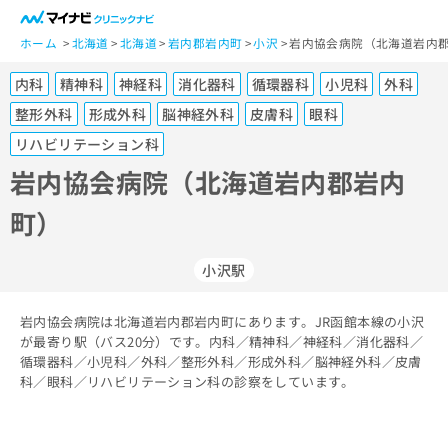
一
般
ホーム
北海道
北海道
岩内郡岩内町
小沢
岩内協会病院（北海道岩内郡
ユ
内科
精神科
神経科
消化器科
循環器科
小児科
外科
ー
ザ
整形外科
形成外科
脳神経外科
皮膚科
眼科
ー
リハビリテーション科
の
岩内協会病院（北海道岩内郡岩内
方
は
町）
こ
ち
ら
小沢駅
医
マ
岩内協会病院は北海道岩内郡岩内町にあります。JR函館本線の小沢
療
イ
が最寄り駅（バス20分）です。内科／精神科／神経科／消化器科／
関
ナ
循環器科／小児科／外科／整形外科／形成外科／脳神経外科／皮膚
係
ビ
科／眼科／リハビリテーション科の診察をしています。
者
ク
の
リ
方
ニ