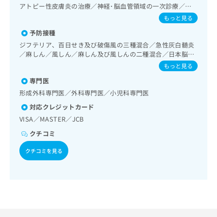
出
稿
クリ
資
アトピー性皮膚炎の治療／神経･脳血管領域の一次診療／脳
稿
ニッ
の
料
波検査／精神科・神経科領域の一次診療／臨床心理・神経心
もっと見る
クナ
の
お
理検査／精神療法／終夜睡眠ポリグラフィー／思春期のうつ
の
ビサ
お
予防接種
問
病又は躁うつ病／睡眠障害／アルコール依存症／神経症性障
ご
イト
問
い
害（強迫性障害、不安障害、パニック障害等）／認知症／眼
請
ジフテリア、百日せき及び破傷風の三種混合／急性灰白髄炎
への
い
領域の一次診療／網膜光凝固術（網膜剥離手術）／コンタク
合
お問
求
／麻しん／風しん／麻しん及び風しんの二種混合／日本脳炎
合
トレンズ検査／呼吸器領域の一次診療／気管支ファイバース
合せ
わ
／破傷風／結核／小児の肺炎球菌感染症／ヒトパピローマウ
は
もっと見る
フォ
わ
コピー／在宅持続陽圧呼吸療法（睡眠時無呼吸症候群治療）
せ
イルス感染症／水痘／インフルエンザ／成人の肺炎球菌感染
こ
ーム
／在宅酸素療法／消化器系領域の一次診療／上部消化管内視
せ
専門医
は
症／おたふくかぜ／A型肝炎／B型肝炎／ロタウイルス感染症
ち
とな
鏡検査／上部消化管内視鏡的切除術／下部消化管内視鏡検査
は
こ
ら
形成外科専門医／外科専門医／小児科専門医
りま
／下部消化管内視鏡的切除術／虫垂切除術（ただし、乳幼児
こ
ち
す。
対応クレジットカード
に係るものを除く）／食道悪性腫瘍化学療法／胃悪性腫瘍手
ち
ら
クリ
無
術／腹腔鏡下胃悪性腫瘍手術／胃悪性腫瘍化学療法／大腸悪
ら
VISA／MASTER／JCB
ニッ
料
性腫瘍手術／大腸悪性腫瘍化学療法／人工肛門の管理／肝･
クの
資
クチコミ
情
胆道・膵臓領域の一次診療／肝悪性腫瘍化学療法／胆道悪性
予
料
報
約・
腫瘍化学療法／内視鏡的胆道ドレナージ／経皮経肝的胆道ド
クチコミを見る
の
症状
レナージ／膵悪性腫瘍化学療法／循環器系領域の一次診療／
拡
のご
ご
ホルター型心電図検査／ペースメーカー管理／腎･泌尿器系
充
相談
請
領域の一次診療／血液透析／腹膜透析（CAPD）／内分泌･代
の
など
謝･栄養領域の一次診療／内分泌機能検査／インスリン療法
求
お
はで
／糖尿病患者教育（食事療法、運動療法、自己血糖測定）／
は
申
きま
血液・免疫系領域の一次診療／筋・骨格系及び外傷領域の一
こ
せん
し
次診療／義肢装具の作成及び評価／摂食機能療法／脳血管疾
ので
ち
込