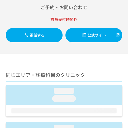
患等リハビリテーション／運動器リハビリテーション／呼吸
ご了
ら
み
承く
器リハビリテーション／廃用症候群リハビリテーション／が
ご予約・お問い合わせ
は
ださ
ん患者リハビリテーション／小児領域の一次診療／小児循環
こ
無
い。
器疾患／小児呼吸器疾患／小児腎疾患／小児神経疾患／小児
診療受付時間外
ち
料
アレルギー疾患／小児自己免疫疾患／小児糖尿病／小児の腸
ら
情
重積／乳幼児の育児相談／神経ブロック／医療用麻薬による
報
がん疼痛治療／ＭＲＩ撮影／マンモグラフィー検査（乳房撮
電話する
公式サイト
拡
影）／CT撮影／外来における化学療法
掲
充
載
の
情
お
報
申
の
し
修
込
正
同じエリア・診療科目のクリニック
み
は
は
こ
こ
ち
loading...
ち
ら
loading...
ら
そ
の
他
の
loading...