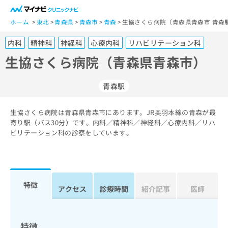
一
般
ホーム
東北
青森県
青森市
青森
生協さくら病院（青森県青森市 青森
ユ
内科
精神科
神経科
心療内科
リハビリテーション科
ー
ザ
生協さくら病院（青森県青森市）
ー
の
青森駅
方
は
こ
生協さくら病院は青森県青森市にあります。JR奥羽本線の青森が最
寄り駅（バス30分）です。内科／精神科／神経科／心療内科／リハ
ち
ビリテーション科の診察をしています。
ら
医
マ
療
イ
関
ナ
特徴
アクセス
診療時間
紹介記事
医師
係
ビ
者
ク
の
リ
方
ニ
特徴