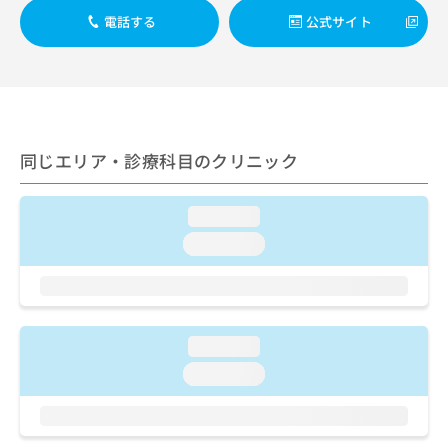
ご了
ら
み
承く
電話する
公式サイト
は
ださ
こ
無
い。
ち
料
ら
情
報
拡
掲
充
載
同じエリア・診療科目のクリニック
の
情
お
報
申
の
loading...
し
修
loading...
込
正
み
は
は
こ
こ
ち
ち
ら
loading...
ら
loading...
そ
の
他
の