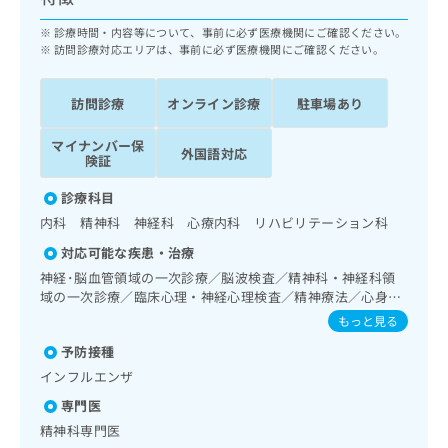
ッ
は
ク
診療時間・内容等について、事前に必ず医療機関にご確認ください。
こ
ナ
訪問診療対応エリアは、事前に必ず医療機関にご確認ください。
ち
ビ
ら
に
訪問診療
オンライン診療
駐車場あり
関
広
す
広
告
マイナンバー保
る
外国語対応
告
険証
代
お
出
理
問
稿
診療科目
店
い
の
内科 精神科 神経科 心療内科 リハビリテーション科
合
の
お
わ
対応可能な疾患・治療
方
問
せ
い
は
神経･脳血管領域の一次診療／脳波検査／精神科・神経科領
は
合
域の一次診療／臨床心理・神経心理検査／精神療法／心身医
こ
こ
わ
学療法／思春期のうつ病又は躁うつ病／睡眠障害／摂食障害
ち
もっと見る
ち
せ
（拒食症･過食症）／アルコール依存症／神経症性障害（強
ら
ら
予防接種
は
迫性障害、不安障害、パニック障害等）／認知症／心的外傷
後ストレス障害（PTSD）／発達障害（自閉症、学習障害
こ
インフルエンザ
こち
等）／精神科ショート・ケア／精神科デイ・ケア／呼吸器領
ち
広
らは
専門医
域の一次診療／消化器系領域の一次診療／肝･胆道・膵臓領
広
ら
告
マイ
域の一次診療／循環器系領域の一次診療／摂食機能療法／脳
精神科専門医
告
出
ナビ