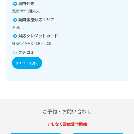
血管疾患等リハビリテーション／医療用麻薬によるがん疼痛
出
稿
クリ
資
専門外来
治療／がんに伴う精神症状のケア／画像診断管理（専ら画像
稿
ニッ
の
料
児童青年期外来
診断を担当する医師による読影）／漢方薬の処方／在宅にお
クナ
の
お
の
ける看取り
ビサ
お
訪問診療対応エリア
問
ご
イト
問
い
青森市
請
への
い
合
お問
求
対応クレジットカード
合
合せ
わ
は
フォ
VISA／MASTER／JCB
わ
せ
こ
ーム
せ
は
ち
クチコミ
とな
は
こ
ら
りま
こ
ち
クチコミを見る
す。
ち
ら
クリ
無
ら
ニッ
料
クの
資
情
予
料
報
約・
の
症状
拡
のご
ご
充
相談
請
の
など
ご予約・お問い合わせ
求
お
はで
は
申
きま
こ
まもなく診療受付開始
せん
し
ので
ち
込