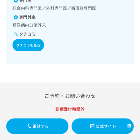
専門医
出
学療法／大腸悪性腫瘍化学療法／人工肛門の管理／肝･胆
稿
クリ
資
道・膵臓領域の一次診療／肝生検／肝悪性腫瘍化学療法／胆
稿
ニッ
総合内科専門医／外科専門医／循環器専門医
の
料
クナ
道悪性腫瘍化学療法／経皮経肝的胆道ドレナージ／膵悪性腫
の
お
の
専門外来
ビサ
瘍化学療法／循環器系領域の一次診療／ホルター型心電図検
お
問
ご
イト
糖尿病内分泌外来
査／ペースメーカー移植術／ペースメーカー管理／腎･泌尿
問
い
請
への
器系領域の一次診療／内分泌･代謝･栄養領域の一次診療／内
い
合
クチコミ
お問
求
分泌機能検査／インスリン療法／糖尿病患者教育（食事療
合
合せ
わ
は
法、運動療法、自己血糖測定）／糖尿病による合併症に対す
フォ
クチコミを見る
わ
せ
こ
る継続的な管理及び指導／甲状腺腫瘍手術／骨髄生検／リン
ーム
せ
は
ち
パ節生検／筋・骨格系及び外傷領域の一次診療／摂食機能療
とな
は
こ
ら
りま
法／心大血管疾患リハビリテーション／脳血管疾患等リハビ
こ
ち
す。
リテーション／運動器リハビリテーション／呼吸器リハビリ
ち
ら
クリ
テーション／廃用症候群リハビリテーション／医療用麻薬に
無
ら
ニッ
よるがん疼痛治療／CT撮影／漢方薬の処方／外来における化
料
クの
学療法／在宅における看取り
資
情
予
料
報
約・
ご予約・お問い合わせ
の
症状
拡
のご
ご
充
相談
診療受付時間外
請
の
など
求
お
はで
は
申
きま
電話する
公式サイト
こ
せん
し
ので
ち
込