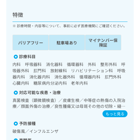
ッ
は
ク
こ
特徴
ナ
ち
ビ
ら
診療時間・内容等について、事前に必ず医療機関にご確認ください。
に
関
広
マイナンバー保
す
広
バリアフリー
駐車場あり
告
険証
る
告
代
お
出
診療科目
理
問
稿
内科 呼吸器科 消化器科 循環器科 外科 整形外科 呼
店
い
の
吸器外科 肛門科 放射線科 リハビリテーション科 呼吸
合
の
お
器内科 消化器内科 消化器外科 循環器内科 肛門外科
わ
方
問
心臓内科 糖尿病内分泌内科 老年内科
せ
い
は
は
合
対応可能な疾患・治療
こ
こ
わ
ち
真菌検査（顕微鏡検査）／皮膚生検／中等症の熱傷の入院治
ち
せ
療／顔面外傷の治療／良性腫瘍又は母斑その他の切除・縫合
ら
ら
は
手術／神経･脳血管領域の一次診療／精神科・神経科領域の
もっと見る
こ
一次診療／終夜睡眠ポリグラフィー／睡眠障害／認知症／呼
こち
ち
予防接種
広
吸器領域の一次診療／在宅持続陽圧呼吸療法（睡眠時無呼吸
らは
広
ら
症候群治療）／在宅酸素療法／消化器系領域の一次診療／上
告
破傷風／インフルエンザ
マイ
告
部消化管内視鏡検査／下部消化管内視鏡検査／胃悪性腫瘍化
出
ナビ