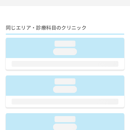
ご了
ら
み
承く
は
ださ
こ
無
い。
ち
料
ら
同じエリア・診療科目のクリニック
情
報
拡
掲
loading...
充
載
の
情
loading...
お
報
申
の
し
修
込
正
み
は
loading...
は
こ
loading...
こ
ち
ち
ら
ら
そ
の
loading...
他
loading...
の