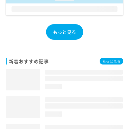
お
問
い
合
わ
もっと見る
せ
は
こ
ち
ら
新着おすすめ記事
もっと見る
loading...
loading...