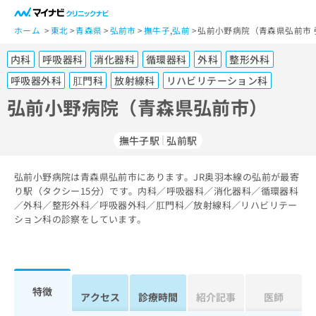
一
般
ホーム
東北
青森県
弘前市
撫牛子
,
弘前
弘前小野病院（青森県弘前市 
ユ
内科
呼吸器科
消化器科
循環器科
外科
整形外科
ー
ザ
呼吸器外科
肛門科
放射線科
リハビリテーション科
ー
弘前小野病院（青森県弘前市）
の
方
は
撫牛子駅
弘前駅
こ
ち
弘前小野病院は青森県弘前市にあります。JR奥羽本線の弘前が最寄
ら
り駅（タクシー15分）です。内科／呼吸器科／消化器科／循環器科
／外科／整形外科／呼吸器外科／肛門科／放射線科／リハビリテー
医
ション科の診察をしています。
マ
療
イ
関
ナ
係
ビ
者
ク
特徴
の
リ
アクセス
診療時間
紹介記事
医師
方
ニ