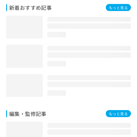
お
新着おすすめ記事
もっと見る
問
い
合
わ
せ
loading...
は
こ
ち
ら
loading...
loading...
編集・監修記事
もっと見る