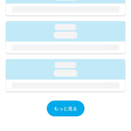
ご了
ら
み
承く
は
ださ
こ
無
い。
ち
料
ら
loading...
情
報
loading...
拡
掲
充
載
の
情
お
報
申
の
loading...
し
修
loading...
込
正
み
は
は
こ
こ
ち
ち
ら
ら
もっと見る
そ
の
他
の