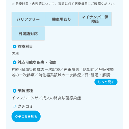
ッ
は
診療時間・内容等について、事前に必ず医療機関にご確認ください。
ク
こ
ナ
ち
マイナンバー保
バリアフリー
駐車場あり
ビ
険証
ら
に
関
外国語対応
広
す
広
告
る
告
診療科目
代
お
出
内科
理
問
稿
店
い
の
対応可能な疾患・治療
合
の
お
神経･脳血管領域の一次診療／睡眠障害／認知症／呼吸器領
わ
方
問
域の一次診療／消化器系領域の一次診療／肝･胆道・膵臓領
せ
い
は
域の一次診療／循環器系領域の一次診療／内分泌･代謝･栄養
もっと見る
は
合
こ
領域の一次診療／糖尿病患者教育（食事療法、運動療法、自
こ
わ
予防接種
己血糖測定）／漢方薬の処方
ち
ち
せ
インフルエンザ／成人の肺炎球菌感染症
ら
ら
は
クチコミ
こ
こち
ち
広
クチコミを見る
らは
広
ら
告
マイ
告
出
ナビ