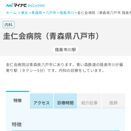
一
般
ホーム
東北
青森県
八戸市
陸奥市川
圭仁会病院（青森県八戸市 陸奥
ユ
内科
ー
ザ
圭仁会病院（青森県八戸市）
ー
の
陸奥市川駅
方
は
こ
圭仁会病院は青森県八戸市にあります。青い森鉄道の陸奥市川が最
寄り駅（タクシー5分）です。内科の診察をしています。
ち
ら
医
マ
療
イ
特徴
アクセス
診療時間
紹介記事
医師
関
ナ
係
ビ
者
ク
の
リ
特徴
方
ニ