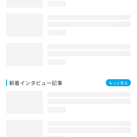
loading...
loading...
loading...
新着インタビュー記事
もっと見る
loading...