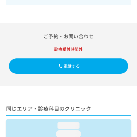
出
稿
クリ
資
稿
ニッ
の
料
クナ
の
お
の
ビサ
お
問
ご
イト
問
い
請
への
い
合
お問
求
ご予約・お問い合わせ
合
合せ
わ
は
フォ
わ
せ
こ
診療受付時間外
ーム
せ
は
ち
とな
は
こ
ら
りま
こ
ち
す。
電話する
ち
ら
クリ
無
ら
ニッ
料
クの
資
情
予
料
報
約・
の
症状
拡
のご
ご
充
相談
同じエリア・診療科目のクリニック
請
の
など
求
お
はで
は
申
きま
loading...
こ
せん
し
ので
ち
込
loading...