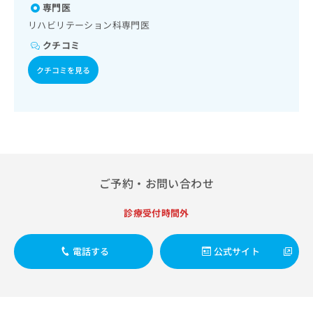
出
稿
クリ
専門医
資
稿
ニッ
の
料
リハビリテーション科専門医
クナ
の
お
の
ビサ
クチコミ
お
問
ご
イト
問
い
請
への
クチコミを見る
い
合
お問
求
合
合せ
わ
は
フォ
わ
せ
こ
ーム
せ
は
ち
とな
は
こ
ら
りま
こ
ち
す。
ち
ら
クリ
無
ら
ニッ
料
ご予約・お問い合わせ
クの
資
情
予
料
報
約・
診療受付時間外
の
症状
拡
のご
ご
充
相談
請
の
電話する
公式サイト
など
求
お
はで
は
申
きま
こ
せん
し
ので
ち
込