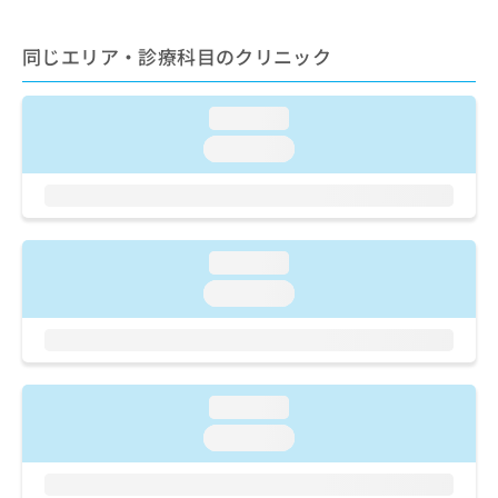
ご了
ら
み
承く
は
ださ
同じエリア・診療科目のクリニック
こ
無
い。
ち
料
ら
情
loading...
報
拡
loading...
掲
充
載
の
情
お
報
申
の
し
修
loading...
込
正
loading...
み
は
は
こ
こ
ち
ち
ら
ら
loading...
そ
loading...
の
他
の