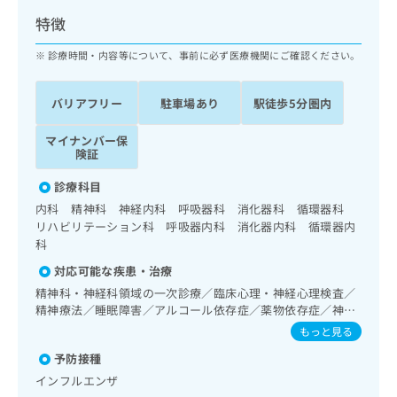
ッ
は
特徴
ク
こ
ナ
ち
診療時間・内容等について、事前に必ず医療機関にご確認ください。
ビ
ら
に
関
バリアフリー
駐車場あり
駅徒歩5分圏内
広
す
広
告
る
告
マイナンバー保
代
お
出
険証
理
問
稿
店
い
診療科目
の
合
の
お
内科 精神科 神経内科 呼吸器科 消化器科 循環器科
わ
方
問
リハビリテーション科 呼吸器内科 消化器内科 循環器内
せ
い
は
科
は
合
こ
対応可能な疾患・治療
こ
わ
ち
ち
精神科・神経科領域の一次診療／臨床心理・神経心理検査／
せ
ら
精神療法／睡眠障害／アルコール依存症／薬物依存症／神経
ら
は
症性障害（強迫性障害、不安障害、パニック障害等）／認知
こ
もっと見る
症／精神科デイ・ケア／重度認知症患者デイ・ケア／呼吸器
こち
ち
広
予防接種
らは
領域の一次診療／循環器系領域の一次診療／ホルター型心電
広
ら
告
マイ
図検査／CT撮影
インフルエンザ
告
出
ナビ