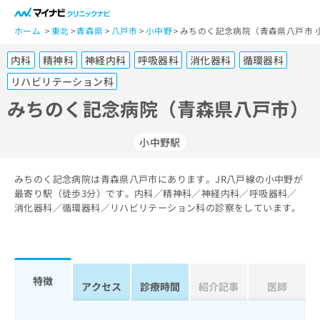
一
般
ホーム
東北
青森県
八戸市
小中野
みちのく記念病院（青森県八戸市 
ユ
内科
精神科
神経内科
呼吸器科
消化器科
循環器科
ー
ザ
リハビリテーション科
ー
みちのく記念病院（青森県八戸市）
の
方
は
小中野駅
こ
ち
みちのく記念病院は青森県八戸市にあります。JR八戸線の小中野が
ら
最寄り駅（徒歩3分）です。内科／精神科／神経内科／呼吸器科／
消化器科／循環器科／リハビリテーション科の診察をしています。
医
マ
療
イ
関
ナ
係
ビ
特徴
者
ク
アクセス
診療時間
紹介記事
医師
の
リ
方
ニ