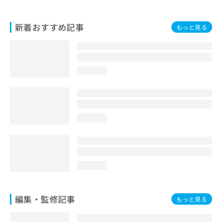
お
問
新着おすすめ記事
い
もっと見る
合
わ
せ
は
loading...
こ
ち
ら
loading...
loading...
編集・監修記事
もっと見る