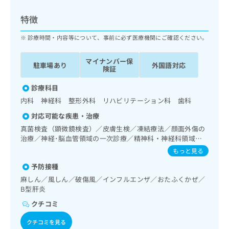
ッ
は
ク
こ
特徴
ナ
ち
ビ
診療時間・内容等について、事前に必ず医療機関にご確認ください。
ら
に
関
マイナンバー保
広
駐車場あり
外国語対応
す
広
険証
告
る
告
代
お
診療科目
出
理
問
稿
内科 神経科 整形外科 リハビリテーション科 歯科
店
い
の
対応可能な疾患・治療
合
の
お
わ
真菌検査（顕微鏡検査）／皮膚生検／凍結療法／顔面外傷の
方
問
せ
治療／神経･脳血管領域の一次診療／精神科・神経科領域の
い
は
一次診療／睡眠障害／呼吸器領域の一次診療／在宅酸素療法
は
合
もっと見る
こ
／消化器系領域の一次診療／上部消化管内視鏡検査／下部消
こ
わ
ち
予防接種
化管内視鏡検査／人工肛門の管理／肝･胆道・膵臓領域の一
ち
せ
ら
次診療／肝生検／循環器系領域の一次診療／ホルター型心電
ら
麻しん／風しん／破傷風／インフルエンザ／おたふくかぜ／
は
図検査／腎･泌尿器系領域の一次診療／腎生検／尿失禁の治
B型肝炎
こ
療／内分泌･代謝･栄養領域の一次診療／内分泌機能検査／イ
こち
ち
広
クチコミ
ンスリン療法／糖尿病患者教育（食事療法、運動療法、自己
らは
広
ら
告
マイ
血糖測定）／糖尿病による合併症に対する継続的な管理及び
告
クチコミを見る
出
ナビ
指導／筋・骨格系及び外傷領域の一次診療／義肢装具の作成