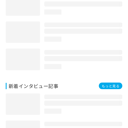
loading...
loading...
loading...
新着インタビュー記事
もっと見る
loading...