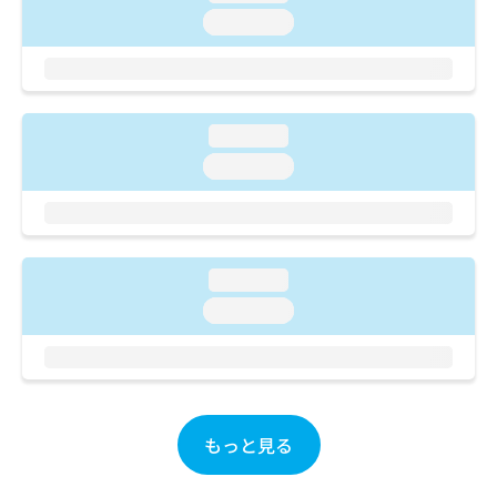
ご了
ら
み
承く
loading...
は
ださ
こ
無
い。
ち
料
ら
情
報
loading...
拡
掲
loading...
充
載
の
情
お
報
申
の
し
修
loading...
込
正
み
は
loading...
は
こ
こ
ち
ち
ら
ら
そ
もっと見る
の
他
の