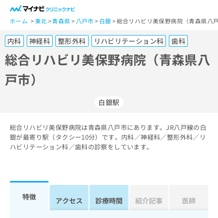
一
般
ホーム
東北
青森県
八戸市
白銀
総合リハビリ美保野病院（青森県八戸
ユ
内科
神経科
整形外科
リハビリテーション科
歯科
ー
ザ
総合リハビリ美保野病院（青森県八
ー
戸市）
の
方
は
白銀駅
こ
ち
総合リハビリ美保野病院は青森県八戸市にあります。JR八戸線の白
ら
銀が最寄り駅（タクシー10分）です。内科／神経科／整形外科／リ
ハビリテーション科／歯科の診察をしています。
医
マ
療
イ
関
ナ
係
ビ
者
ク
特徴
アクセス
診療時間
紹介記事
医師
の
リ
方
ニ