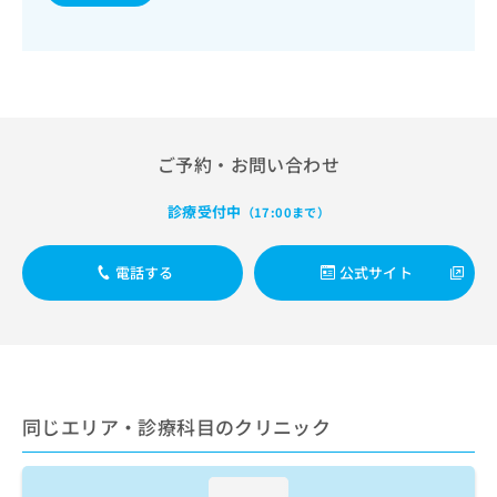
出
稿
クリ
資
及び評価／摂食機能療法／小児領域の一次診療／神経ブロッ
稿
ニッ
の
料
ク／医療用麻薬によるがん疼痛治療／歯科領域の一次診療／
クナ
の
お
障害者の歯科治療
の
ビサ
お
問
ご
イト
問
い
請
への
い
合
お問
求
合
合せ
わ
は
フォ
わ
ご予約・お問い合わせ
せ
こ
ーム
せ
は
ち
とな
は
こ
診療受付中
ら
（17:00まで）
りま
こ
ち
す。
ち
ら
クリ
無
ら
電話する
公式サイト
ニッ
料
クの
資
情
予
料
報
約・
の
症状
拡
のご
ご
充
相談
請
の
など
求
お
同じエリア・診療科目のクリニック
はで
は
申
きま
こ
せん
し
ので
ち
込
loading...