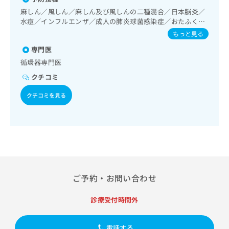
出
稿
クリ
資
リハビリテーション／運動器リハビリテーション／廃用症候
麻しん／風しん／麻しん及び風しんの二種混合／日本脳炎／
稿
ニッ
の
料
群リハビリテーション／医療用麻薬によるがん疼痛治療／CT
水痘／インフルエンザ／成人の肺炎球菌感染症／おたふくか
クナ
の
お
の
撮影／漢方薬の処方
ビサ
ぜ／B型肝炎
お
もっと見る
問
ご
イト
問
い
請
への
専門医
い
合
お問
求
循環器専門医
合
合せ
わ
は
フォ
わ
せ
クチコミ
こ
ーム
せ
は
ち
とな
は
クチコミを見る
こ
ら
りま
こ
ち
す。
ち
ら
クリ
無
ら
ニッ
料
クの
資
情
予
料
報
約・
の
症状
拡
のご
ご
充
ご予約・お問い合わせ
相談
請
の
など
求
お
はで
診療受付時間外
は
申
きま
こ
せん
し
ので
ち
込
電話する