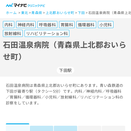
一
般
ホーム
東北
青森県
上北郡おいらせ町
下田
石田温泉病院（青森県上北
ユ
内科
神経内科
呼吸器科
胃腸科
循環器科
小児科
ー
ザ
放射線科
リハビリテーション科
ー
石田温泉病院（青森県上北郡おいら
の
方
せ町）
は
こ
下田駅
ち
ら
石田温泉病院は青森県上北郡おいらせ町にあります。青い森鉄道の
医
下田が最寄り駅（タクシー5分）です。内科／神経内科／呼吸器科
マ
療
／胃腸科／循環器科／小児科／放射線科／リハビリテーション科の
イ
関
診察をしています。
ナ
係
ビ
者
ク
の
リ
方
ニ