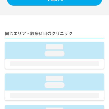
ご了
ら
み
承く
は
ださ
こ
無
い。
ち
料
ら
情
報
拡
同じエリア・診療科目のクリニック
掲
充
載
の
情
loading...
お
報
申
の
loading...
し
修
込
正
み
は
は
こ
こ
ち
loading...
ち
ら
loading...
ら
そ
の
他
の