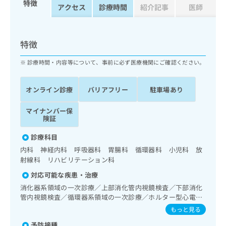
特徴
ッ
は
アクセス
診療時間
紹介記事
医師
ク
こ
ナ
ち
ビ
ら
特徴
に
関
広
診療時間・内容等について、事前に必ず医療機関にご確認ください。
す
広
告
る
告
代
お
出
オンライン診療
バリアフリー
駐車場あり
理
問
稿
店
い
の
マイナンバー保
合
の
お
険証
わ
方
問
せ
診療科目
い
は
は
合
内科 神経内科 呼吸器科 胃腸科 循環器科 小児科 放
こ
こ
わ
射線科 リハビリテーション科
ち
ち
せ
ら
対応可能な疾患・治療
ら
は
消化器系領域の一次診療／上部消化管内視鏡検査／下部消化
こ
こち
管内視鏡検査／循環器系領域の一次診療／ホルター型心電図
ち
広
らは
検査／腎･泌尿器系領域の一次診療／インスリン療法／糖尿
広
ら
もっと見る
告
マイ
病患者教育（食事療法、運動療法、自己血糖測定）／糖尿病
告
出
ナビ
予防接種
による合併症に対する継続的な管理及び指導／脳血管疾患等