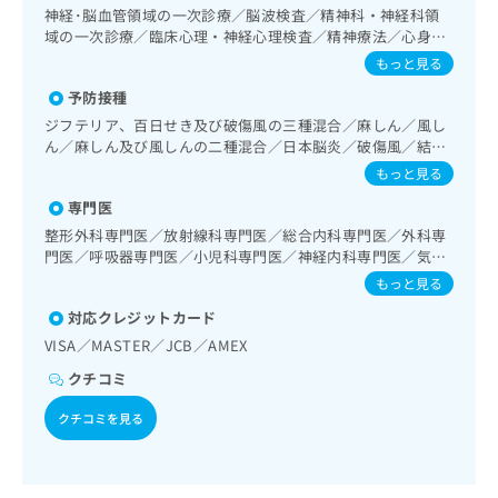
出
稿
クリ
資
神経･脳血管領域の一次診療／脳波検査／精神科・神経科領
稿
ニッ
の
料
域の一次診療／臨床心理・神経心理検査／精神療法／心身医
クナ
の
お
の
学療法／思春期のうつ病又は躁うつ病／摂食障害（拒食症･
もっと見る
ビサ
お
問
過食症）／神経症性障害（強迫性障害、不安障害、パニック
ご
イト
問
予防接種
い
障害等）／認知症／発達障害（自閉症、学習障害等）／呼吸
請
への
い
合
器領域の一次診療／気管支ファイバースコピー／肺悪性腫瘍
お問
求
ジフテリア、百日せき及び破傷風の三種混合／麻しん／風し
合
合せ
摘出術／胸腔鏡下肺悪性腫瘍摘出術／肺悪性腫瘍化学療法／
わ
は
ん／麻しん及び風しんの二種混合／日本脳炎／破傷風／結核
フォ
わ
在宅持続陽圧呼吸療法（睡眠時無呼吸症候群治療）／在宅酸
せ
／Hib感染症／小児の肺炎球菌感染症／ヒトパピローマウイ
こ
もっと見る
ーム
せ
素療法／上部消化管内視鏡検査／下部消化管内視鏡検査／下
は
ルス感染症／水痘／インフルエンザ／成人の肺炎球菌感染症
ち
とな
部消化管内視鏡的切除術／循環器系領域の一次診療／ホルタ
は
専門医
こ
／おたふくかぜ／B型肝炎／ロタウイルス感染症
ら
りま
ー型心電図検査／内分泌･代謝･栄養領域の一次診療／内分泌
こ
ち
整形外科専門医／放射線科専門医／総合内科専門医／外科専
す。
機能検査／インスリン療法／糖尿病患者教育（食事療法、運
ち
ら
クリ
門医／呼吸器専門医／小児科専門医／神経内科専門医／気管
無
動療法、自己血糖測定）／糖尿病による合併症に対する継続
ら
ニッ
支鏡専門医／精神科専門医
もっと見る
料
的な管理及び指導／筋・骨格系及び外傷領域の一次診療／摂
クの
資
情
食機能療法／脳血管疾患等リハビリテーション／運動器リハ
予
対応クレジットカード
料
報
約・
ビリテーション／呼吸器リハビリテーション／障害児リハビ
VISA／MASTER／JCB／AMEX
の
症状
拡
リテーション又は障害者リハビリテーション／廃用症候群リ
のご
ご
ハビリテーション／がん患者リハビリテーション／小児神経
充
クチコミ
相談
請
疾患／小児アレルギー疾患／小児自己免疫疾患／小児糖尿病
の
など
求
／小児内分泌疾患／小児先天性代謝疾患／全身麻酔／硬膜外
クチコミを見る
お
はで
麻酔／画像診断管理（専ら画像診断を担当する医師による読
は
申
きま
影）／ＭＲＩ撮影／ポジトロン断層撮影（ＰＥＴ）又はポジ
こ
せん
し
トロン断層・コンピューター断層複合撮影／CT撮影／外来に
ので
ち
込