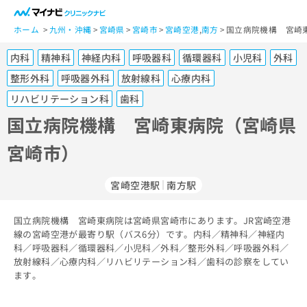
一
般
ホーム
九州・沖縄
宮崎県
宮崎市
宮崎空港
,
南方
国立病院機構 宮崎
ユ
内科
精神科
神経内科
呼吸器科
循環器科
小児科
外科
ー
ザ
整形外科
呼吸器外科
放射線科
心療内科
ー
リハビリテーション科
歯科
の
国立病院機構 宮崎東病院（宮崎県
方
は
宮崎市）
こ
ち
ら
宮崎空港駅
南方駅
医
マ
国立病院機構 宮崎東病院は宮崎県宮崎市にあります。JR宮崎空港
療
イ
線の宮崎空港が最寄り駅（バス6分）です。内科／精神科／神経内
関
ナ
科／呼吸器科／循環器科／小児科／外科／整形外科／呼吸器外科／
係
ビ
放射線科／心療内科／リハビリテーション科／歯科の診察をしてい
者
ク
ます。
の
リ
方
ニ